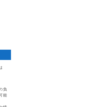
は
の負
可能