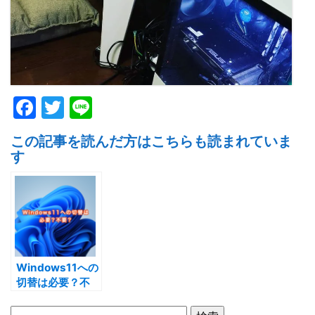
F
T
Li
a
w
n
この記事を読んだ方はこちらも読まれていま
c
itt
e
す
e
er
b
o
o
k
Windows11への
切替は必要？不
要？