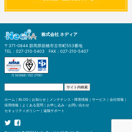
株式会社 ネディア
〒371-0844 群馬県前橋市古市町553番地
TEL：027-210-5403 FAX：027-210-5407
ホーム
｜
BLOG
｜
お知らせ
｜
メンテナンス・障害情報
｜
サービス
｜
会社情報
｜
採用情報
｜
よくある質問
｜
お申し込み・お問い合わせ
セキュリティポリシー
｜
遠隔サポート