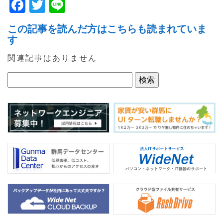
F
T
Li
a
w
n
この記事を読んだ方はこちらも読まれていま
c
itt
e
す
e
er
関連記事はありません
b
o
o
k