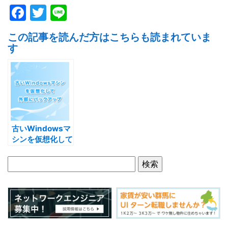
F
T
Li
a
w
n
この記事を読んだ方はこちらも読まれていま
c
itt
e
す
e
er
b
o
o
k
古いWindowsマ
シンを仮想化して
外部にバックアッ
プ