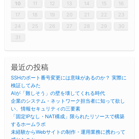
20
20
20
20
20
20
20
20
20
20
20
20
20
20
20
20
20
20
20
19
21
19
15
15
21
16
19
15
18
16
16
19
15
15
18
21
16
19
21
18
19
15
16
18
21
16
19
19
15
18
16
18
21
19
15
19
21
19
15
18
16
18
21
21
15
16
21
19
15
16
19
15
15
18
21
16
19
21
16
18
21
16
19
15
15
18
18
21
19
15
16
18
21
16
19
15
18
21
19
15
21
15
18
19
15
15
18
21
16
19
21
15
18
16
19
15
15
18
21
17
17
17
17
17
17
17
17
17
17
17
17
17
17
17
17
17
17
17
17
17
17
10
11
12
13
14
15
16
26
28
26
22
22
28
23
26
24
22
25
23
23
26
22
24
22
25
28
23
26
28
24
25
24
26
22
24
23
25
28
23
26
26
22
25
23
25
28
24
26
22
24
26
28
24
26
22
25
23
25
28
28
24
22
23
28
24
26
22
23
26
22
24
22
25
28
23
26
28
24
24
23
25
28
23
26
22
24
22
25
25
28
24
26
22
24
23
25
28
23
26
22
25
28
24
26
22
24
28
24
22
25
24
26
22
22
25
28
23
26
28
24
22
25
23
26
22
24
22
25
28
27
27
27
27
27
27
27
27
27
27
27
27
27
27
27
27
27
27
27
17
18
19
20
21
22
23
29
30
29
30
29
29
30
29
30
30
29
30
29
29
30
29
30
29
29
29
30
30
30
29
29
29
30
30
29
29
29
29
30
29
29
29
31
31
31
31
31
31
31
31
31
31
31
31
31
24
25
26
27
28
29
30
31
最近の投稿
SSHのポート番号変更には意味があるのか？ 実際に
検証してみた
AIが「難しそう」の壁を壊してくれる時代
企業のシステム・ネットワーク担当者に知って欲し
い、情報セキュリティの三要素
「固定IPなし・NAT構成」限られたリソースで構築
するホームラボ
未経験からWebサイトの制作・運用業務に携わって