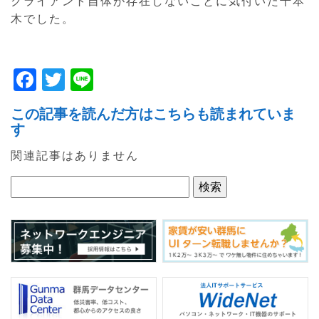
クライアント自体が存在しないことに気付いた千本
木でした。
F
T
Li
a
w
n
この記事を読んだ方はこちらも読まれていま
c
itt
e
す
e
er
関連記事はありません
b
o
o
k