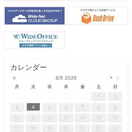
カレンダー
<
>
8月 2026
▼
月
火
水
木
金
土
日
5
5
2
5
3
6
4
6
2
2
5
3
6
4
2
5
3
4
3
5
3
6
2
4
2
5
5
4
6
2
4
3
5
3
6
5
3
5
4
6
2
4
3
6
2
3
5
2
5
3
6
4
2
5
3
3
6
2
4
2
5
3
6
4
4
3
5
3
6
2
4
2
5
4
6
3
5
3
6
3
6
4
6
3
5
4
2
5
3
6
4
6
2
5
3
6
4
7
7
7
7
7
7
7
7
7
7
7
7
7
7
7
7
7
7
7
7
1
1
1
1
1
1
1
1
1
1
1
1
1
1
1
1
1
1
1
1
1
1
1
1
1
2
12
14
12
14
12
10
13
13
12
10
13
14
12
14
10
10
12
10
13
14
12
12
13
14
10
12
10
13
12
14
10
12
13
14
14
10
13
14
10
12
12
10
13
14
12
14
10
10
13
14
12
10
13
14
10
12
10
13
14
12
13
14
10
12
10
13
14
10
13
13
10
12
14
12
14
10
13
13
12
10
13
14
11
11
11
11
11
11
11
11
11
11
11
11
11
11
11
11
11
11
8
8
9
8
9
9
8
8
9
8
9
9
8
9
8
8
9
8
9
8
9
8
8
9
9
9
8
8
8
9
9
8
8
8
8
8
9
8
9
8
8
3
4
5
6
7
8
9
20
20
20
20
20
20
20
20
20
20
20
20
20
20
20
20
20
20
20
19
21
19
15
15
21
16
19
15
18
16
16
19
15
15
18
21
16
19
21
18
19
15
16
18
21
16
19
19
15
18
16
18
21
19
15
19
21
19
15
18
16
18
21
21
15
16
21
19
15
16
19
15
15
18
21
16
19
21
16
18
21
16
19
15
15
18
18
21
19
15
16
18
21
16
19
15
18
21
19
15
21
15
18
19
15
15
18
21
16
19
21
15
18
16
19
15
15
18
21
17
17
17
17
17
17
17
17
17
17
17
17
17
17
17
17
17
17
17
17
17
17
10
11
12
13
14
15
16
26
28
26
22
22
28
23
26
24
22
25
23
23
26
22
24
22
25
28
23
26
28
24
25
24
26
22
24
23
25
28
23
26
26
22
25
23
25
28
24
26
22
24
26
28
24
26
22
25
23
25
28
28
24
22
23
28
24
26
22
23
26
22
24
22
25
28
23
26
28
24
24
23
25
28
23
26
22
24
22
25
25
28
24
26
22
24
23
25
28
23
26
22
25
28
24
26
22
24
28
24
22
25
24
26
22
22
25
28
23
26
28
24
22
25
23
26
22
24
22
25
28
27
27
27
27
27
27
27
27
27
27
27
27
27
27
27
27
27
27
27
17
18
19
20
21
22
23