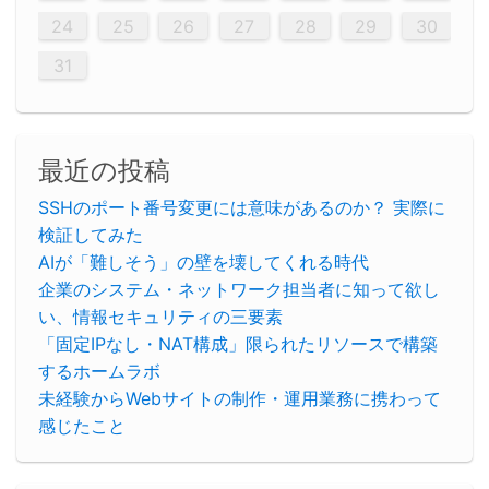
29
30
29
30
29
29
30
29
30
30
29
30
29
29
30
29
30
29
29
29
30
30
30
29
29
29
30
30
29
29
29
29
30
29
29
29
31
31
31
31
31
31
31
31
31
31
31
31
31
24
25
26
27
28
29
30
31
最近の投稿
SSHのポート番号変更には意味があるのか？ 実際に
検証してみた
AIが「難しそう」の壁を壊してくれる時代
企業のシステム・ネットワーク担当者に知って欲し
い、情報セキュリティの三要素
「固定IPなし・NAT構成」限られたリソースで構築
するホームラボ
未経験からWebサイトの制作・運用業務に携わって
感じたこと