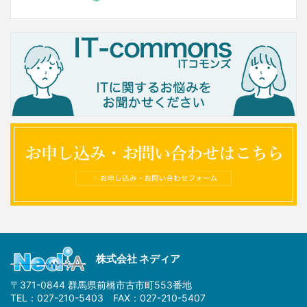
株式会社 ネディア
〒371-0844 群馬県前橋市古市町553番地
TEL：027-210-5403 FAX：027-210-5407