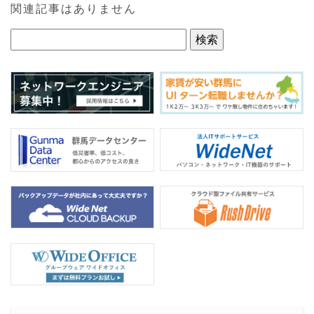
e
er
関連記事はありません
b
o
o
k