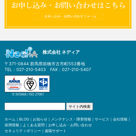
株式会社 ネディア
〒371-0844 群馬県前橋市古市町553番地
TEL：027-210-5403 FAX：027-210-5407
ホーム
｜
BLOG
｜
お知らせ
｜
メンテナンス・障害情報
｜
サービス
｜
会社情報
｜
採用情報
｜
よくある質問
｜
お申し込み・お問い合わせ
セキュリティポリシー
｜
遠隔サポート