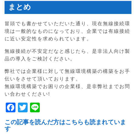
まとめ
冒頭でも書かせていただいた通り、現在無線接続環
境は一般的なものになっており、企業では有線接続
に近い安定性を求められています。
無線接続が不安定だなと感じたら、是非法人向け製
品の導入をご検討ください。
弊社では企業様に対して無線環境構築の構築をお手
伝いをさせて頂いております。
無線環境構築でお困りの企業様、是非弊社までお問
い合わせください!
F
T
Li
a
w
n
この記事を読んだ方はこちらも読まれていま
c
itt
e
す