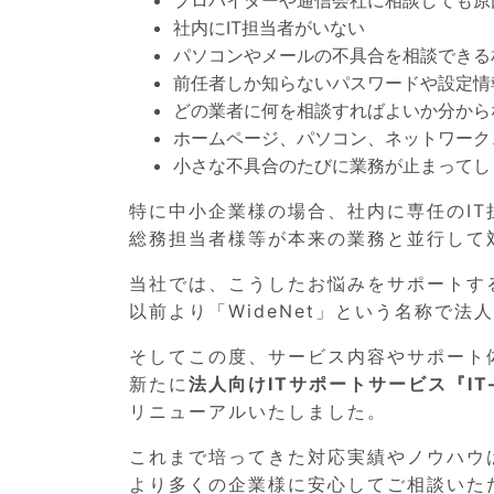
プロバイダーや通信会社に相談しても原
社内にIT担当者がいない
パソコンやメールの不具合を相談できる
前任者しか知らないパスワードや設定情
どの業者に何を相談すればよいか分から
ホームページ、パソコン、ネットワーク
小さな不具合のたびに業務が止まってし
特に中小企業様の場合、社内に専任のI
総務担当者様等が本来の業務と並行して
当社では、こうしたお悩みをサポートす
以前より「WideNet」という名称で法
そしてこの度、サービス内容やサポート
新たに
法人向けITサポートサービス『IT-
リニューアルいたしました。
これまで培ってきた対応実績やノウハウ
より多くの企業様に安心してご相談いた