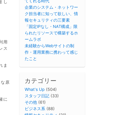
てくれる時代
まし
企業のシステム・ネットワー
ク担当者に知って欲しい、情
報セキュリティの三要素
「固定IPなし・NAT構成」限
られたリソースで構築するホ
ームラボ
利用
未経験からWebサイトの制
レス
作・運用業務に携わって感じ
たこと
れま
カテゴリー
的な原
What's Up
(504)
スタッフ日記
(33)
確に
その他
(61)
ビジネス系
(88)
情報セキュリティ
(21)