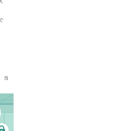
え
で
、当