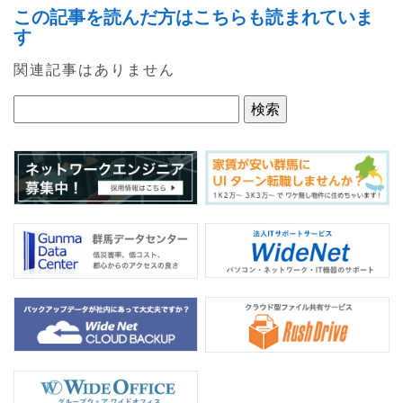
a
w
n
この記事を読んだ方はこちらも読まれていま
c
itt
e
す
e
er
関連記事はありません
b
o
o
k