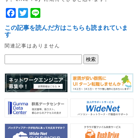
F
T
Li
a
w
n
この記事を読んだ方はこちらも読まれていま
c
itt
e
す
e
er
関連記事はありません
b
o
o
k