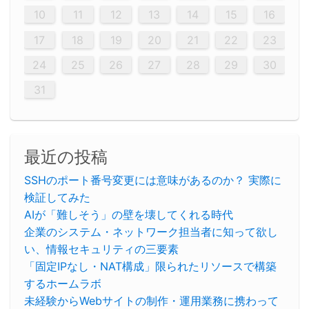
20
20
20
20
20
20
20
20
20
20
20
20
20
20
20
20
20
20
20
19
21
19
15
15
21
16
19
15
18
16
16
19
15
15
18
21
16
19
21
18
19
15
16
18
21
16
19
19
15
18
16
18
21
19
15
19
21
19
15
18
16
18
21
21
15
16
21
19
15
16
19
15
15
18
21
16
19
21
16
18
21
16
19
15
15
18
18
21
19
15
16
18
21
16
19
15
18
21
19
15
21
15
18
19
15
15
18
21
16
19
21
15
18
16
19
15
15
18
21
17
17
17
17
17
17
17
17
17
17
17
17
17
17
17
17
17
17
17
17
17
17
10
11
12
13
14
15
16
26
28
26
22
22
28
23
26
24
22
25
23
23
26
22
24
22
25
28
23
26
28
24
25
24
26
22
24
23
25
28
23
26
26
22
25
23
25
28
24
26
22
24
26
28
24
26
22
25
23
25
28
28
24
22
23
28
24
26
22
23
26
22
24
22
25
28
23
26
28
24
24
23
25
28
23
26
22
24
22
25
25
28
24
26
22
24
23
25
28
23
26
22
25
28
24
26
22
24
28
24
22
25
24
26
22
22
25
28
23
26
28
24
22
25
23
26
22
24
22
25
28
27
27
27
27
27
27
27
27
27
27
27
27
27
27
27
27
27
27
27
17
18
19
20
21
22
23
29
30
29
30
29
29
30
29
30
30
29
30
29
29
30
29
30
29
29
29
30
30
30
29
29
29
30
30
29
29
29
29
30
29
29
29
31
31
31
31
31
31
31
31
31
31
31
31
31
24
25
26
27
28
29
30
31
最近の投稿
SSHのポート番号変更には意味があるのか？ 実際に
検証してみた
AIが「難しそう」の壁を壊してくれる時代
企業のシステム・ネットワーク担当者に知って欲し
い、情報セキュリティの三要素
「固定IPなし・NAT構成」限られたリソースで構築
するホームラボ
未経験からWebサイトの制作・運用業務に携わって