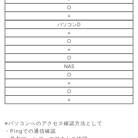
○
×
パソコンD
×
○
×
○
NAS
○
×
○
×
※パソコンへのアクセス確認方法として
・Pingでの通信確認