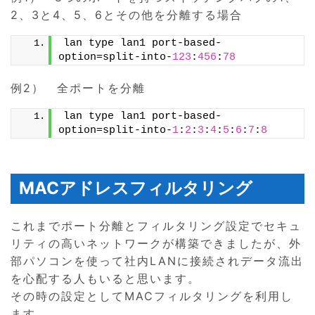
2、3と4、5、6とその他を分離する場合
lan type lan1 port-based-
option=split-into-
123
:
456
:
78
例2） 全ポートを分離
lan type lan1 port-based-
option=split-into-
1
:
2
:
3
:
4
:
5
:
6
:
7
:
8
MACアドレスフィルタリング
これまでポート分離とフィルタリング設定でセキュ
リティの高いネットワークが構築できましたが、外
部パソコンを使って社内LANに接続されデータ流出
を心配する人もいると思います。
その時の設定としてMACフィルタリングを利用し
ます。