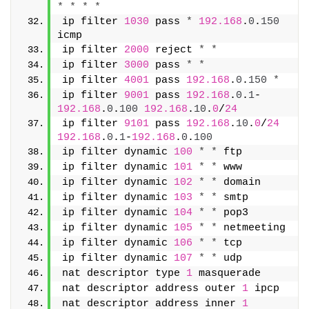
*
*
*
*
ip filter 
1030
 pass 
*
192.168
.
0
.
150
icmp
ip filter 
2000
 reject 
*
*
ip filter 
3000
 pass 
*
*
ip filter 
4001
 pass 
192.168
.
0
.
150
*
ip filter 
9001
 pass 
192.168
.
0
.
1
-
192.168
.
0
.
100
192.168
.
10
.
0
/
24
ip filter 
9101
 pass 
192.168
.
10
.
0
/
24
192.168
.
0
.
1
-
192.168
.
0
.
100
ip filter dynamic 
100
*
*
 ftp
ip filter dynamic 
101
*
*
 www
ip filter dynamic 
102
*
*
 domain
ip filter dynamic 
103
*
*
 smtp
ip filter dynamic 
104
*
*
 pop3
ip filter dynamic 
105
*
*
 netmeeting
ip filter dynamic 
106
*
*
 tcp
ip filter dynamic 
107
*
*
 udp
nat descriptor type 
1
 masquerade
nat descriptor address outer 
1
 ipcp
nat descriptor address inner 
1