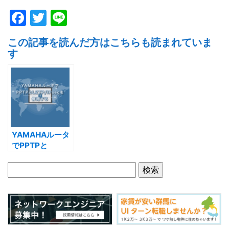
F
T
Li
a
w
n
この記事を読んだ方はこちらも読まれていま
c
itt
e
す
e
er
b
o
o
k
YAMAHAルータ
でPPTPと
L2TP/IPsecを併
用する