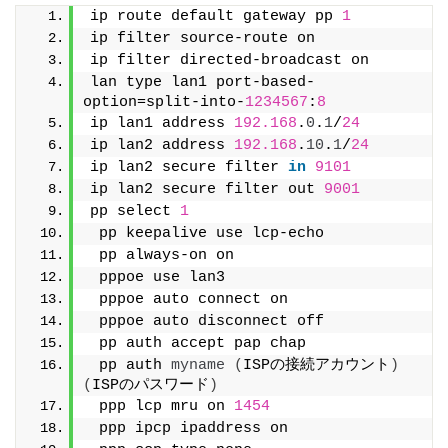
ip route default gateway pp 
1
ip filter source-route on
ip filter directed-broadcast on
lan type lan1 port-based-
option=split-into-
1234567
:
8
ip lan1 address 
192.168
.
0
.
1
/
24
ip lan2 address 
192.168
.
10
.
1
/
24
ip lan2 secure filter 
in
9101
ip lan2 secure filter out 
9001
pp select 
1
 pp keepalive use lcp-echo
 pp always-on on
 pppoe use lan3
 pppoe auto connect on
 pppoe auto disconnect off
 pp auth accept pap chap
 pp auth 
myname
(
ISPの接続アカウント
)
(
ISPのパスワード
)
 ppp lcp mru on 
1454
 ppp ipcp ipaddress on