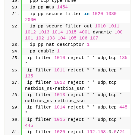
 ppp ccp type none
 ip pp mtu 
1454
 ip pp secure filter 
in
1020
1030
2000
 ip pp secure filter out 
1010
1011
1012
1013
1014
1015
4001
 dynamic 
100
101
102
103
104
105
106
107
 ip pp nat descriptor 
1
 pp enable 
1
ip filter 
1010
 reject 
*
*
 udp,tcp 
135
*
ip filter 
1011
 reject 
*
*
 udp,tcp 
*
135
ip filter 
1012
 reject 
*
*
 udp,tcp 
netbios_ns-netbios_ssn 
*
ip filter 
1013
 reject 
*
*
 udp,tcp 
*
netbios_ns-netbios_ssn
ip filter 
1014
 reject 
*
*
 udp,tcp 
445
*
ip filter 
1015
 reject 
*
*
 udp,tcp 
*
445
ip filter 
1020
 reject 
192.168
.
0
.
0
/
24