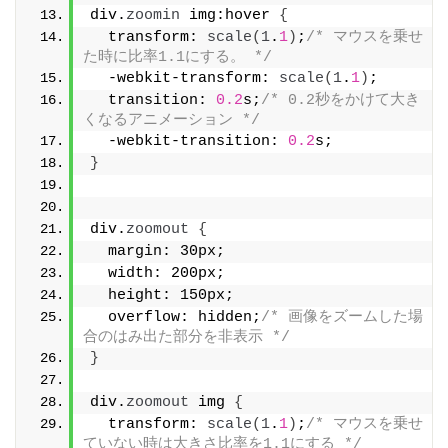
div.
zoomin
 img:hover 
{
  transform: 
scale
(
1
.
1
)
;
/* マウスを乗せ
た時に比率1.1にする。 */
  -webkit-transform: 
scale
(
1
.
1
)
;
  transition: 
0.2
s;
/* 0.2秒をかけて大き
くなるアニメーション */
  -webkit-transition: 
0.2
s;
}
div.
zoomout
{
  margin: 30px;
  width: 200px;
  height: 150px;
  overflow: hidden;
/* 画像をズームした場
合のはみ出た部分を非表示 */
}
div.
zoomout
 img 
{
  transform: 
scale
(
1
.
1
)
;
/* マウスを乗せ
ていない時は大きさ比率を1.1にする */