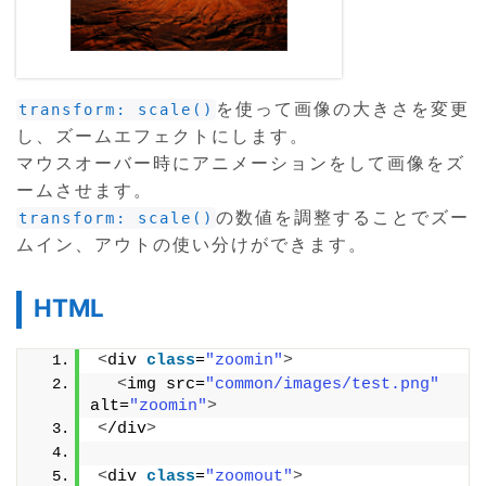
を使って画像の大きさを変更
transform: scale()
し、ズームエフェクトにします。
マウスオーバー時にアニメーションをして画像をズ
ームさせます。
の数値を調整することでズー
transform: scale()
ムイン、アウトの使い分けができます。
HTML
<
div 
class
=
"zoomin"
>
<
img src=
"common/images/test.png"
alt=
"zoomin"
>
<
/div
>
<
div 
class
=
"zoomout"
>