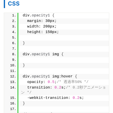
CSS
div.
opacity1
{
  margin: 30px;
  width: 200px;
  height: 150px;
}
div.
opacity1
 img 
{
}
div.
opacity1
 img:hover 
{
  opacity: 
0.5
;
/* 透過率50% */
  transition: 
0.2
s;
/* 0.2秒アニメーショ
ン */
  -webkit-transition: 
0.2
s;
}