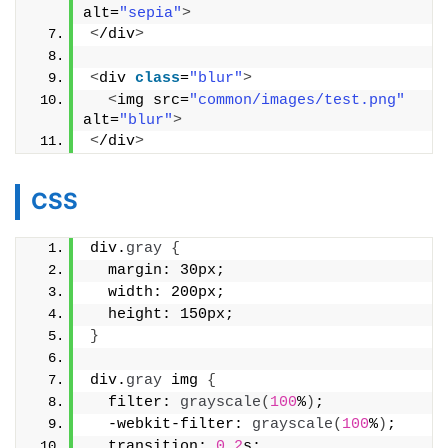
alt=
"sepia"
>
<
/div
>
<
div 
class
=
"blur"
>
<
img src=
"common/images/test.png"
alt=
"blur"
>
<
/div
>
CSS
div.
gray
{
  margin: 30px;
  width: 200px;
  height: 150px;
}
div.
gray
 img 
{
  filter: 
grayscale
(
100
%
)
;
  -webkit-filter: 
grayscale
(
100
%
)
;
  transition: 
0.2
s;