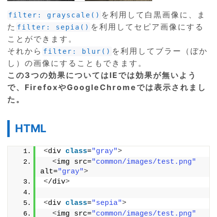
を利用して白黒画像に、ま
filter: grayscale()
た
を利用してセピア画像にする
filter: sepia()
ことができます。
それから
を利用してブラー（ぼか
filter: blur()
し）の画像にすることもできます。
この3つの効果についてはIEでは効果が無いよう
で、FirefoxやGoogleChromeでは表示されまし
た。
HTML
<
div 
class
=
"gray"
>
<
img src=
"common/images/test.png"
alt=
"gray"
>
<
/div
>
<
div 
class
=
"sepia"
>
<
img src=
"common/images/test.png"