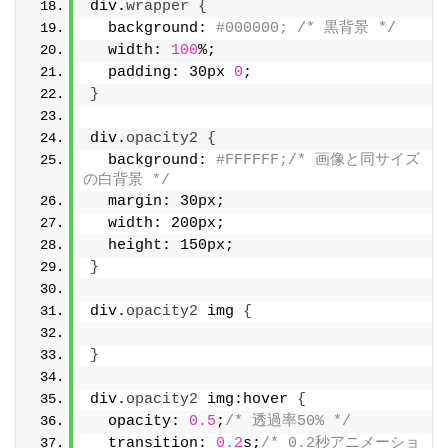
div.
wrapper
{
  background: 
#000000; /* 黒背景 */
  width: 
100
%;
  padding: 30px 
0
;
}
div.
opacity2
{
  background: 
#FFFFFF;/* 画像と同サイズ
の白背景 */
  margin: 30px;
  width: 200px;
  height: 150px;
}
div.
opacity2
 img 
{
}
div.
opacity2
 img:hover 
{
  opacity: 
0.5
;
/* 透過率50% */
  transition: 
0.2
s;
/* 0.2秒アニメーショ