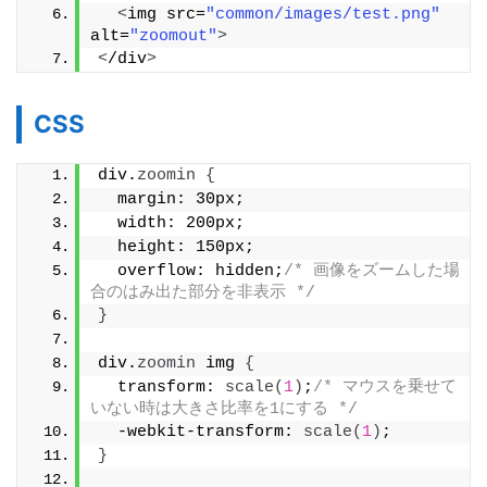
<
img src=
"common/images/test.png"
alt=
"zoomout"
>
<
/div
>
CSS
div.
zoomin
{
  margin: 30px;
  width: 200px;
  height: 150px;
  overflow: hidden;
/* 画像をズームした場
合のはみ出た部分を非表示 */
}
div.
zoomin
 img 
{
  transform: 
scale
(
1
)
;
/* マウスを乗せて
いない時は大きさ比率を1にする */
  -webkit-transform: 
scale
(
1
)
;
}