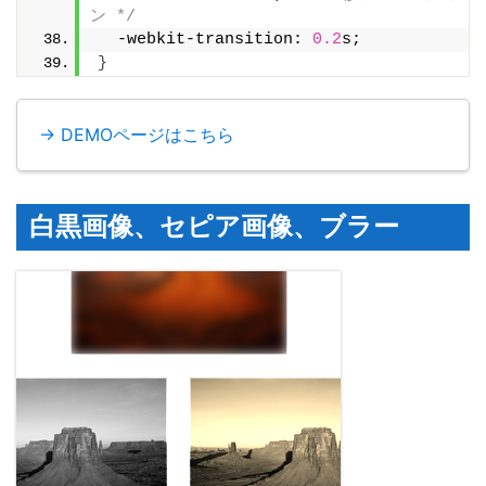
ン */
  -webkit-transition: 
0.2
s;
}
→ DEMOページはこちら
白黒画像、セピア画像、ブラー