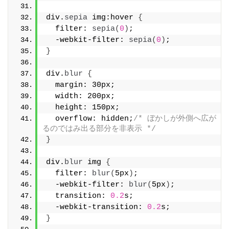
div.
sepia
 img:hover 
{
  filter: 
sepia
(
0
)
;
  -webkit-filter: 
sepia
(
0
)
;
}
div.
blur
{
  margin: 30px;
  width: 200px;
  height: 150px;
  overflow: hidden;
/* ぼかしが外側へ広が
るのではみ出る部分を非表示 */
}
div.
blur
 img 
{
  filter: 
blur
(
5px
)
;
  -webkit-filter: 
blur
(
5px
)
;
  transition: 
0.2
s;
  -webkit-transition: 
0.2
s;
}