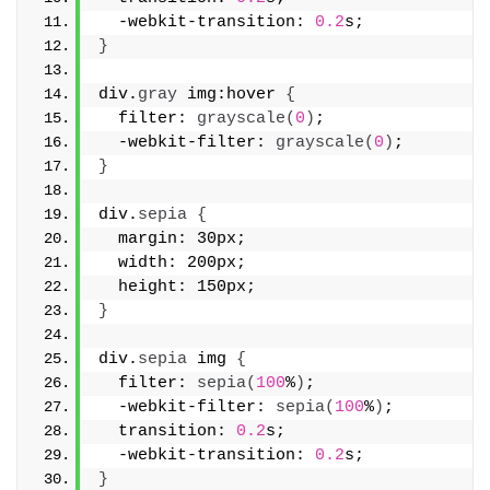
  -webkit-transition: 
0.2
s;
}
div.
gray
 img:hover 
{
  filter: 
grayscale
(
0
)
;
  -webkit-filter: 
grayscale
(
0
)
;
}
div.
sepia
{
  margin: 30px;
  width: 200px;
  height: 150px;
}
div.
sepia
 img 
{
  filter: 
sepia
(
100
%
)
;
  -webkit-filter: 
sepia
(
100
%
)
;
  transition: 
0.2
s;
  -webkit-transition: 
0.2
s;
}