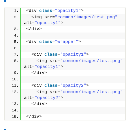
<
div 
class
=
"opacity1"
>
<
img src=
"common/images/test.png"
alt=
"opacity1"
>
<
/div
>
<
div 
class
=
"wrapper"
>
<
div 
class
=
"opacity1"
>
<
img src=
"common/images/test.png"
alt=
"opacity1"
>
<
/div
>
<
div 
class
=
"opacity2"
>
<
img src=
"common/images/test.png"
alt=
"opacity2"
>
<
/div
>
<
/div
>