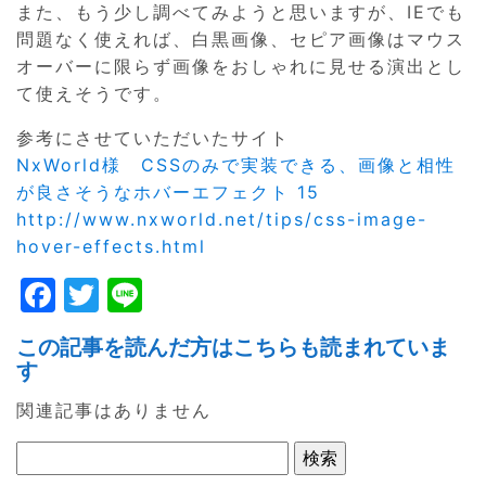
また、もう少し調べてみようと思いますが、IEでも
問題なく使えれば、白黒画像、セピア画像はマウス
オーバーに限らず画像をおしゃれに見せる演出とし
て使えそうです。
参考にさせていただいたサイト
NxWorld様 CSSのみで実装できる、画像と相性
が良さそうなホバーエフェクト 15
http://www.nxworld.net/tips/css-image-
hover-effects.html
F
T
Li
a
w
n
この記事を読んだ方はこちらも読まれていま
c
itt
e
す
e
er
関連記事はありません
b
o