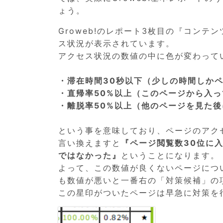
ょう。
Groweb!のレポート3枚目の『コン
ス状況が表示されています。
アクセス状況の数値の中に色が変わって
・滞在時間30秒以下（少しの時間しか
・直帰率50%以上（このページから入
・離脱率50%以上（他のページを見た
という事を意味しており、ページのアク
言い換えますと
『ページ閲覧数30位に
ではなかった』
ということになります。
よって、この数値が良くないページにつ
も数値が悪いと一番右の「対策候補」の
この星印がついたページは早急に対策を