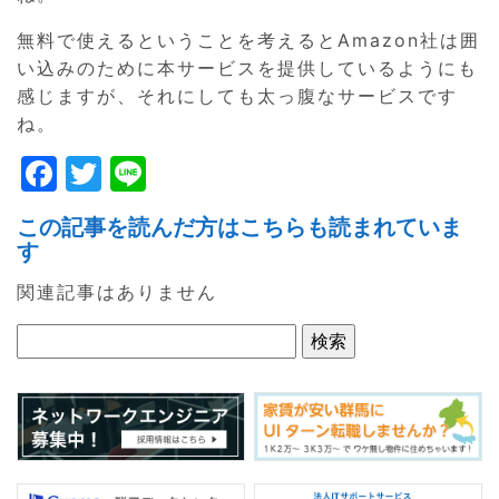
無料で使えるということを考えるとAmazon社は囲
い込みのために本サービスを提供しているようにも
感じますが、それにしても太っ腹なサービスです
ね。
F
T
Li
a
w
n
この記事を読んだ方はこちらも読まれていま
c
itt
e
す
e
er
関連記事はありません
b
o
o
k