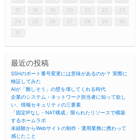
26
28
26
22
22
28
23
26
24
22
25
23
23
26
22
24
22
25
28
23
26
28
24
25
24
26
22
24
23
25
28
23
26
26
22
25
23
25
28
24
26
22
24
26
28
24
26
22
25
23
25
28
28
24
22
23
28
24
26
22
23
26
22
24
22
25
28
23
26
28
24
24
23
25
28
23
26
22
24
22
25
25
28
24
26
22
24
23
25
28
23
26
22
25
28
24
26
22
24
28
24
22
25
24
26
22
22
25
28
23
26
28
24
22
25
23
26
22
24
22
25
28
27
27
27
27
27
27
27
27
27
27
27
27
27
27
27
27
27
27
27
17
18
19
20
21
22
23
29
30
29
30
29
29
30
29
30
30
29
30
29
29
30
29
30
29
29
29
30
30
30
29
29
29
30
30
29
29
29
29
30
29
29
29
31
31
31
31
31
31
31
31
31
31
31
31
31
24
25
26
27
28
29
30
31
最近の投稿
SSHのポート番号変更には意味があるのか？ 実際に
検証してみた
AIが「難しそう」の壁を壊してくれる時代
企業のシステム・ネットワーク担当者に知って欲し
い、情報セキュリティの三要素
「固定IPなし・NAT構成」限られたリソースで構築
するホームラボ
未経験からWebサイトの制作・運用業務に携わって
感じたこと