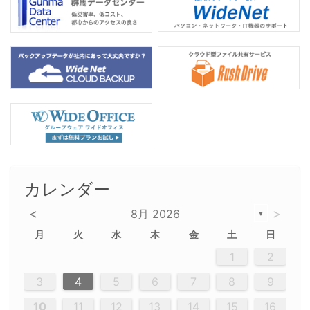
カレンダー
<
>
8月 2026
▼
月
火
水
木
金
土
日
5
5
2
5
3
6
4
6
2
2
5
3
6
4
2
5
3
4
3
5
3
6
2
4
2
5
5
4
6
2
4
3
5
3
6
5
3
5
4
6
2
4
3
6
2
3
5
2
5
3
6
4
2
5
3
3
6
2
4
2
5
3
6
4
4
3
5
3
6
2
4
2
5
4
6
3
5
3
6
3
6
4
6
3
5
4
2
5
3
6
4
6
2
5
3
6
4
7
7
7
7
7
7
7
7
7
7
7
7
7
7
7
7
7
7
7
7
1
1
1
1
1
1
1
1
1
1
1
1
1
1
1
1
1
1
1
1
1
1
1
1
1
2
12
14
12
14
12
10
13
13
12
10
13
14
12
14
10
10
12
10
13
14
12
12
13
14
10
12
10
13
12
14
10
12
13
14
14
10
13
14
10
12
12
10
13
14
12
14
10
10
13
14
12
10
13
14
10
12
10
13
14
12
13
14
10
12
10
13
14
10
13
13
10
12
14
12
14
10
13
13
12
10
13
14
11
11
11
11
11
11
11
11
11
11
11
11
11
11
11
11
11
11
8
8
9
8
9
9
8
8
9
8
9
9
8
9
8
8
9
8
9
8
9
8
8
9
9
9
8
8
8
9
9
8
8
8
8
8
9
8
9
8
8
3
4
5
6
7
8
9
20
20
20
20
20
20
20
20
20
20
20
20
20
20
20
20
20
20
20
19
21
19
15
15
21
16
19
15
18
16
16
19
15
15
18
21
16
19
21
18
19
15
16
18
21
16
19
19
15
18
16
18
21
19
15
19
21
19
15
18
16
18
21
21
15
16
21
19
15
16
19
15
15
18
21
16
19
21
16
18
21
16
19
15
15
18
18
21
19
15
16
18
21
16
19
15
18
21
19
15
21
15
18
19
15
15
18
21
16
19
21
15
18
16
19
15
15
18
21
17
17
17
17
17
17
17
17
17
17
17
17
17
17
17
17
17
17
17
17
17
17
10
11
12
13
14
15
16