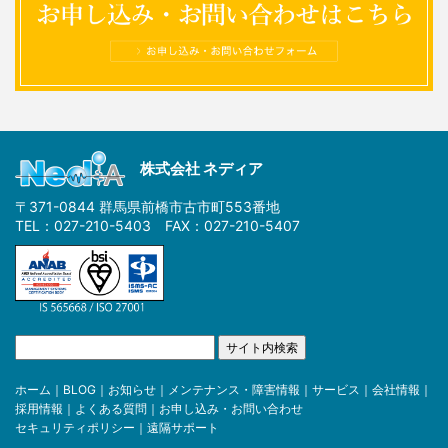
株式会社 ネディア
〒371-0844 群馬県前橋市古市町553番地
TEL：027-210-5403 FAX：027-210-5407
ホーム
｜
BLOG
｜
お知らせ
｜
メンテナンス・障害情報
｜
サービス
｜
会社情報
｜
採用情報
｜
よくある質問
｜
お申し込み・お問い合わせ
セキュリティポリシー
｜
遠隔サポート