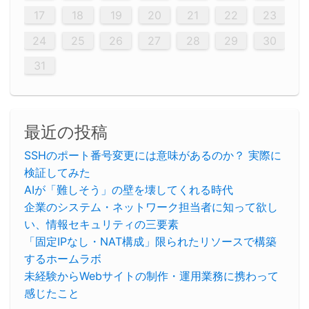
26
28
26
22
22
28
23
26
24
22
25
23
23
26
22
24
22
25
28
23
26
28
24
25
24
26
22
24
23
25
28
23
26
26
22
25
23
25
28
24
26
22
24
26
28
24
26
22
25
23
25
28
28
24
22
23
28
24
26
22
23
26
22
24
22
25
28
23
26
28
24
24
23
25
28
23
26
22
24
22
25
25
28
24
26
22
24
23
25
28
23
26
22
25
28
24
26
22
24
28
24
22
25
24
26
22
22
25
28
23
26
28
24
22
25
23
26
22
24
22
25
28
27
27
27
27
27
27
27
27
27
27
27
27
27
27
27
27
27
27
27
17
18
19
20
21
22
23
29
30
29
30
29
29
30
29
30
30
29
30
29
29
30
29
30
29
29
29
30
30
30
29
29
29
30
30
29
29
29
29
30
29
29
29
31
31
31
31
31
31
31
31
31
31
31
31
31
24
25
26
27
28
29
30
31
最近の投稿
SSHのポート番号変更には意味があるのか？ 実際に
検証してみた
AIが「難しそう」の壁を壊してくれる時代
企業のシステム・ネットワーク担当者に知って欲し
い、情報セキュリティの三要素
「固定IPなし・NAT構成」限られたリソースで構築
するホームラボ
未経験からWebサイトの制作・運用業務に携わって
感じたこと