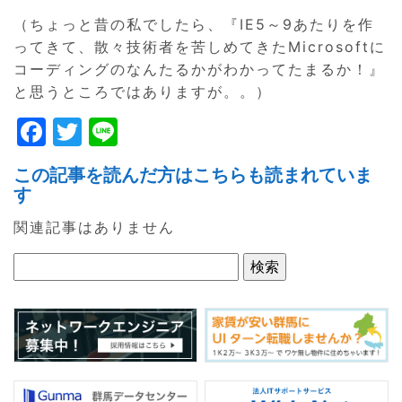
（ちょっと昔の私でしたら、『IE5～9あたりを作
ってきて、散々技術者を苦しめてきたMicrosoftに
コーディングのなんたるかがわかってたまるか！』
と思うところではありますが。。）
F
T
Li
a
w
n
この記事を読んだ方はこちらも読まれていま
c
itt
e
す
e
er
関連記事はありません
b
o
o
k