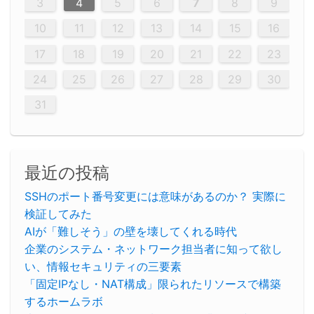
12
14
12
14
12
10
13
13
12
10
13
14
12
14
10
10
12
10
13
14
12
12
13
14
10
12
10
13
12
14
10
12
13
14
14
10
13
14
10
12
12
10
13
14
12
14
10
10
13
14
12
10
13
14
10
12
10
13
14
12
13
14
10
12
10
13
14
10
13
13
10
12
14
12
14
10
13
13
12
10
13
14
11
11
11
11
11
11
11
11
11
11
11
11
11
11
11
11
11
11
8
8
9
8
9
9
8
8
9
8
9
9
8
9
8
8
9
8
9
8
9
8
8
9
9
9
8
8
8
9
9
8
8
8
8
8
9
8
9
8
8
3
4
5
6
7
8
9
20
20
20
20
20
20
20
20
20
20
20
20
20
20
20
20
20
20
20
19
21
19
15
15
21
16
19
15
18
16
16
19
15
15
18
21
16
19
21
18
19
15
16
18
21
16
19
19
15
18
16
18
21
19
15
19
21
19
15
18
16
18
21
21
15
16
21
19
15
16
19
15
15
18
21
16
19
21
16
18
21
16
19
15
15
18
18
21
19
15
16
18
21
16
19
15
18
21
19
15
21
15
18
19
15
15
18
21
16
19
21
15
18
16
19
15
15
18
21
17
17
17
17
17
17
17
17
17
17
17
17
17
17
17
17
17
17
17
17
17
17
10
11
12
13
14
15
16
26
28
26
22
22
28
23
26
24
22
25
23
23
26
22
24
22
25
28
23
26
28
24
25
24
26
22
24
23
25
28
23
26
26
22
25
23
25
28
24
26
22
24
26
28
24
26
22
25
23
25
28
28
24
22
23
28
24
26
22
23
26
22
24
22
25
28
23
26
28
24
24
23
25
28
23
26
22
24
22
25
25
28
24
26
22
24
23
25
28
23
26
22
25
28
24
26
22
24
28
24
22
25
24
26
22
22
25
28
23
26
28
24
22
25
23
26
22
24
22
25
28
27
27
27
27
27
27
27
27
27
27
27
27
27
27
27
27
27
27
27
17
18
19
20
21
22
23
29
30
29
30
29
29
30
29
30
30
29
30
29
29
30
29
30
29
29
29
30
30
30
29
29
29
30
30
29
29
29
29
30
29
29
29
31
31
31
31
31
31
31
31
31
31
31
31
31
24
25
26
27
28
29
30
31
最近の投稿
SSHのポート番号変更には意味があるのか？ 実際に
検証してみた
AIが「難しそう」の壁を壊してくれる時代
企業のシステム・ネットワーク担当者に知って欲し
い、情報セキュリティの三要素
「固定IPなし・NAT構成」限られたリソースで構築
するホームラボ