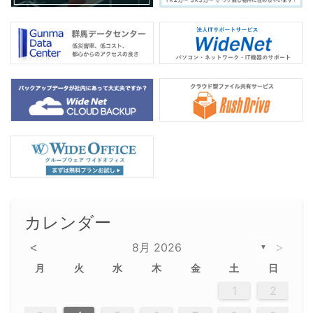
カレンダー
<
>
8月 2026
▼
月
火
水
木
金
土
日
5
5
2
5
3
6
4
6
2
2
5
3
6
4
2
5
3
4
3
5
3
6
2
4
2
5
5
4
6
2
4
3
5
3
6
5
3
5
4
6
2
4
3
6
2
3
5
2
5
3
6
4
2
5
3
3
6
2
4
2
5
3
6
4
4
3
5
3
6
2
4
2
5
4
6
3
5
3
6
3
6
4
6
3
5
4
2
5
3
6
4
6
2
5
3
6
4
7
7
7
7
7
7
7
7
7
7
7
7
7
7
7
7
7
7
7
7
1
1
1
1
1
1
1
1
1
1
1
1
1
1
1
1
1
1
1
1
1
1
1
1
1
2