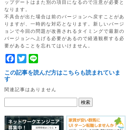
ップデートはまた別の項目になるので注意が必要と
なります。
不具合が出た場合は前のバージョンへ戻すことがあ
りますが、一時的な対応となります。新しいバージ
ョンで今回の問題が改善されるタイミングで最新の
バージョンへ上げる必要があるので経過観察する必
要があることを忘れてはいけません。
F
T
Li
a
w
n
この記事を読んだ方はこちらも読まれていま
c
itt
e
す
e
er
関連記事はありません
b
o
o
k