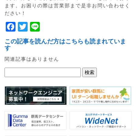
ます。お困りの際は営業部まで是非お問い合わせく
ださい！
F
T
Li
a
w
n
この記事を読んだ方はこちらも読まれていま
c
itt
e
す
e
er
関連記事はありません
b
o
o
k