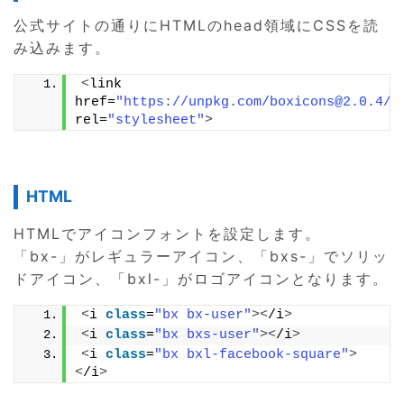
公式サイトの通りにHTMLのhead領域にCSSを読
み込みます。
<
link 
href=
"https://unpkg.com/boxicons@2.0.4/c
rel=
"stylesheet"
>
HTML
HTMLでアイコンフォントを設定します。
「bx-」がレギュラーアイコン、「bxs-」でソリッ
ドアイコン、「bxl-」がロゴアイコンとなります。
<
i 
class
=
"bx bx-user"
><
/i
>
<
i 
class
=
"bx bxs-user"
><
/i
>
<
i 
class
=
"bx bxl-facebook-square"
>
<
/i
>