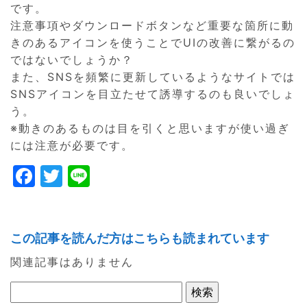
です。
注意事項やダウンロードボタンなど重要な箇所に動
きのあるアイコンを使うことでUIの改善に繋がるの
ではないでしょうか？
また、SNSを頻繁に更新しているようなサイトでは
SNSアイコンを目立たせて誘導するのも良いでしょ
う。
※動きのあるものは目を引くと思いますが使い過ぎ
には注意が必要です。
F
T
Li
a
w
n
c
itt
e
e
er
この記事を読んだ方はこちらも読まれています
b
関連記事はありません
o