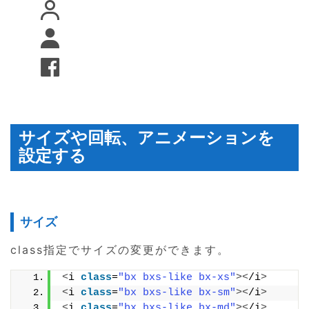
サイズや回転、アニメーションを
設定する
サイズ
class指定でサイズの変更ができます。
<
i 
class
=
"bx bxs-like bx-xs"
><
/i
>
<
i 
class
=
"bx bxs-like bx-sm"
><
/i
>
<
i 
class
=
"bx bxs-like bx-md"
><
/i
>