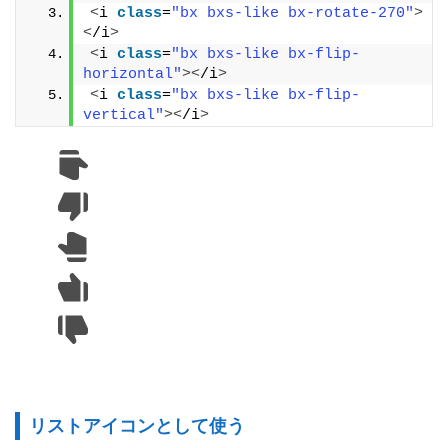
<
i 
class
=
"bx bxs-like bx-rotate-270"
>
<
/i
>
<
i 
class
=
"bx bxs-like bx-flip-
horizontal"
><
/i
>
<
i 
class
=
"bx bxs-like bx-flip-
vertical"
><
/i
>
リストアイコンとして使う