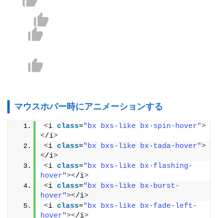
マウスホバー時にアニメーションする
<
i 
class
=
"bx bxs-like bx-spin-hover"
>
<
/i
>
<
i 
class
=
"bx bxs-like bx-tada-hover"
>
<
/i
>
<
i 
class
=
"bx bxs-like bx-flashing-
hover"
><
/i
>
<
i 
class
=
"bx bxs-like bx-burst-
hover"
><
/i
>
<
i 
class
=
"bx bxs-like bx-fade-left-
hover"
><
/i
>