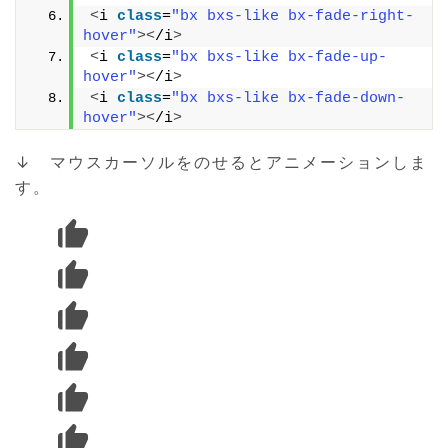
<
i 
class
=
"bx bxs-like bx-fade-right-
hover"
><
/i
>
<
i 
class
=
"bx bxs-like bx-fade-up-
hover"
><
/i
>
<
i 
class
=
"bx bxs-like bx-fade-down-
hover"
><
/i
>
↓ マウスカーソルをのせるとアニメーションしま
す。