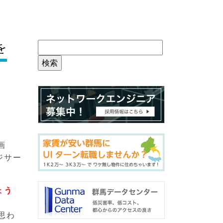
を
画
ジサー
。
ょう
思わ