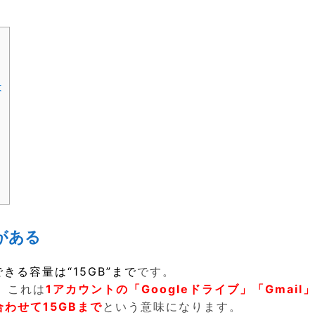
は
がある
できる容量は“15GB”まで
です。
、これは
1アカウントの「Googleドライブ」「Gmail
合わせて15GBまで
という意味になります。