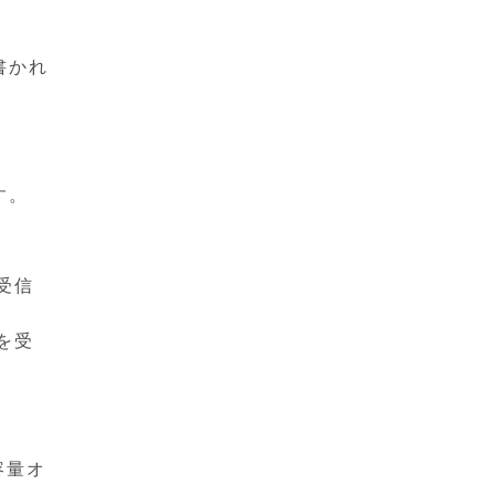
書かれ
す。
受信
を受
は
容量オ