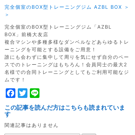
完全個室のBOX型トレーニングジム AZBL BOX ＞
＞
完全個室のBOX型トレーニングジム「AZBL
BOX」前橋大友店
複合マシンや多種多様なダンベルなどあらゆるトレ
ーニングを可能とする設備をご用意！
誰にも会わずに集中して周りを気にせず自分のペー
スでのトレーニングはもちろん！会員同士の最大2
名様での合同トレーニングとしてもご利用可能なジ
ムです！
F
T
Li
a
w
n
この記事を読んだ方はこちらも読まれていま
c
itt
e
す
e
er
関連記事はありません
b