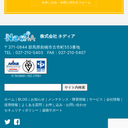
株式会社 ネディア
〒371-0844 群馬県前橋市古市町553番地
TEL：027-210-5403 FAX：027-210-5407
ホーム
｜
BLOG
｜
お知らせ
｜
メンテナンス・障害情報
｜
サービス
｜
会社情報
｜
採用情報
｜
よくある質問
｜
お申し込み・お問い合わせ
セキュリティポリシー
｜
遠隔サポート