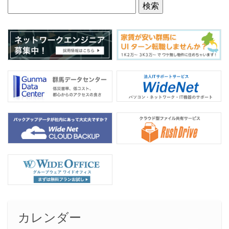
o
o
k
カレンダー