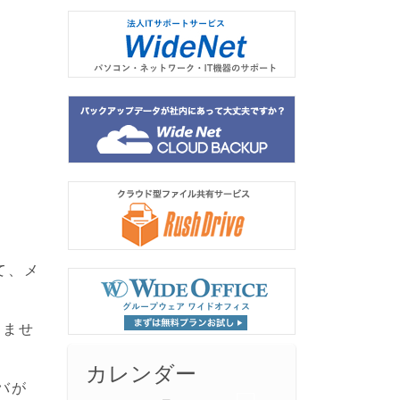
して、メ
りませ
カレンダー
バが