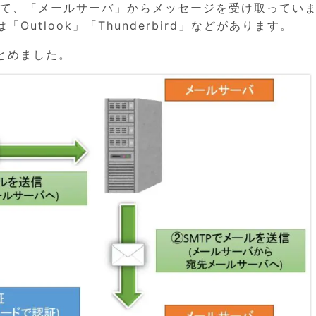
して、「メールサーバ」からメッセージを受け取ってい
utlook」「Thunderbird」などがあります。
1
1
1
1
1
1
1
1
1
1
1
1
1
1
1
1
1
1
1
1
2
2
2
2
2
2
2
2
2
2
2
2
2
2
2
2
2
2
2
2
1
1
1
1
1
1
1
1
1
1
1
1
1
1
1
1
1
1
1
3
3
2
2
2
3
3
2
3
2
3
2
3
2
3
3
2
3
2
3
3
2
3
2
3
2
3
2
3
2
3
2
2
3
3
2
2
2
3
1
1
1
1
1
1
1
1
1
1
1
1
1
1
1
1
1
1
1
1
1
2
4
2
4
2
3
3
2
3
4
2
4
2
3
4
2
2
3
4
2
3
2
4
2
3
4
4
3
4
2
2
3
4
2
4
3
4
2
3
4
2
3
4
2
3
4
2
3
4
3
3
2
4
2
4
3
3
2
3
4
1
1
1
1
1
1
1
1
1
1
1
1
1
1
1
1
1
1
とめました。
6
8
6
2
2
8
3
6
4
2
5
3
3
6
2
4
2
5
8
3
6
8
4
5
4
6
2
4
3
5
8
3
6
6
2
5
3
5
8
4
6
2
4
6
8
4
6
2
5
3
5
8
8
4
2
3
8
4
6
2
3
6
2
4
2
5
8
3
6
8
4
4
3
5
8
3
6
2
4
2
5
5
8
4
6
2
4
3
5
8
3
6
2
5
8
4
6
2
4
8
4
2
5
4
6
2
2
5
8
3
6
8
4
2
5
3
6
2
4
2
5
8
7
7
7
7
7
7
7
7
7
7
7
7
7
7
7
7
7
7
7
9
3
3
9
4
5
8
3
6
8
4
4
3
5
8
3
6
9
4
9
5
6
5
3
5
8
4
6
9
4
3
6
8
4
6
9
5
3
5
8
9
5
3
6
8
4
6
9
9
5
8
3
4
9
5
3
4
3
5
8
3
6
9
4
9
5
5
8
4
6
9
4
3
5
8
3
6
6
9
5
3
5
8
4
6
9
4
3
6
8
9
5
3
5
8
9
5
8
3
6
8
5
3
3
6
9
4
9
5
8
3
6
8
4
3
5
8
3
6
9
7
7
7
7
7
7
7
7
7
7
7
7
7
7
7
7
7
7
7
7
7
10
10
10
10
10
10
10
10
10
10
10
10
10
10
10
10
10
10
10
10
8
8
4
4
5
8
6
9
4
9
5
5
8
4
6
9
4
5
8
6
6
8
4
6
9
5
5
8
8
4
9
5
6
8
4
6
9
8
6
8
4
9
5
6
9
4
5
6
8
4
5
8
4
6
9
4
5
8
6
6
9
5
5
8
4
6
9
4
6
8
4
6
9
5
5
8
4
9
6
8
4
6
9
6
9
4
9
6
8
4
4
5
8
6
9
4
9
5
8
4
6
9
4
7
7
7
7
7
7
7
7
7
7
7
7
7
7
7
7
7
7
10
10
10
10
10
10
10
10
10
10
10
10
10
10
10
10
10
10
10
11
11
11
11
11
11
11
11
11
11
11
11
11
11
11
11
11
11
11
11
9
9
5
5
6
9
5
8
6
6
9
5
5
8
6
9
8
9
5
6
8
6
9
9
5
8
6
8
9
5
9
9
5
8
6
8
5
6
9
5
6
9
5
5
8
6
9
6
8
6
9
5
5
8
8
9
5
6
8
6
9
5
8
9
5
5
8
9
5
5
8
6
9
5
8
6
9
5
5
8
7
7
7
7
7
7
7
7
7
7
7
7
7
7
7
7
7
7
7
7
7
7
13
15
13
15
10
13
14
12
14
10
10
13
14
12
15
10
13
15
12
13
14
10
12
15
10
13
13
12
14
10
12
15
13
14
13
15
13
12
14
10
12
15
15
14
10
15
13
10
13
14
12
15
10
13
15
14
10
12
15
10
13
14
12
12
15
13
14
10
12
15
10
13
12
14
15
13
14
15
14
12
14
13
12
15
10
13
15
14
12
14
10
13
14
12
15
11
11
11
11
11
11
11
11
11
11
11
11
11
11
11
11
11
11
11
11
11
11
9
9
9
9
9
9
9
9
9
9
9
9
9
9
9
9
9
9
9
9
9
9
9
9
14
16
14
10
10
16
14
12
15
10
13
15
14
10
12
15
10
13
16
14
16
12
13
12
14
10
12
15
13
16
14
14
10
13
15
13
16
12
14
10
12
15
14
16
12
14
10
13
15
13
16
16
12
15
10
16
12
14
10
14
10
12
15
10
13
16
14
16
12
12
15
13
16
14
10
12
15
10
13
13
16
12
14
10
12
15
13
16
14
10
13
15
16
12
14
10
12
15
16
12
15
10
13
15
12
14
10
10
13
16
14
16
12
15
10
13
15
14
10
12
15
10
13
16
11
11
11
11
11
11
11
11
11
11
11
11
11
11
11
11
11
15
15
12
15
13
16
14
16
12
12
15
13
16
14
12
15
13
14
13
15
13
16
12
14
12
15
15
14
16
12
14
13
15
13
16
15
13
15
14
16
12
14
13
16
12
13
15
12
15
13
16
14
12
15
13
13
16
12
14
12
15
13
16
14
14
13
15
13
16
12
14
12
15
14
16
13
15
13
16
13
16
14
16
13
15
14
12
15
13
16
14
16
12
15
13
16
14
17
17
17
17
17
17
17
17
17
17
17
17
17
17
17
17
17
17
17
17
11
11
11
11
11
11
11
11
11
11
11
11
11
11
11
11
11
11
11
11
11
11
11
11
16
18
16
12
12
18
13
16
14
12
15
13
13
16
12
14
12
15
18
13
16
18
14
15
14
16
12
14
13
15
18
13
16
16
12
15
13
15
18
14
16
12
14
16
18
14
16
12
15
13
15
18
18
14
12
13
18
14
16
12
13
16
12
14
12
15
18
13
16
18
14
14
13
15
18
13
16
12
14
12
15
15
18
14
16
12
14
13
15
18
13
16
12
15
18
14
16
12
14
18
14
12
15
14
16
12
12
15
18
13
16
18
14
12
15
13
16
12
14
12
15
18
17
17
17
17
17
17
17
17
17
17
17
17
17
17
17
17
17
17
17
20
22
20
22
20
20
22
20
22
20
22
20
20
22
20
20
22
20
22
22
22
20
20
22
20
22
22
20
22
20
22
20
22
20
22
20
22
20
22
20
22
16
16
18
21
16
19
21
16
18
21
16
19
18
19
18
16
18
21
19
16
19
21
19
18
16
18
21
18
16
19
21
19
18
21
16
18
16
16
18
21
16
19
18
18
21
19
16
18
21
16
19
19
18
16
18
21
19
16
19
21
18
16
18
21
18
21
16
19
21
18
16
16
19
18
21
16
19
21
16
18
21
16
19
17
17
17
17
17
17
17
17
17
17
17
17
17
17
17
17
17
23
23
22
20
22
22
20
23
23
20
22
20
23
20
22
20
23
22
23
20
22
20
23
23
22
23
22
20
23
23
22
20
23
22
20
20
23
22
20
23
20
22
23
22
23
22
20
22
20
23
23
22
20
22
22
20
23
21
21
18
21
19
18
18
21
19
18
21
19
19
21
19
18
18
21
21
18
19
21
19
21
19
21
18
19
18
19
21
18
21
19
18
21
19
19
18
18
21
19
19
21
19
18
18
21
19
21
19
19
19
21
18
21
19
18
21
19
17
17
17
17
17
17
17
17
17
17
17
17
17
17
17
17
17
17
17
17
17
17
17
17
22
24
22
24
22
20
23
23
22
20
23
24
22
24
20
20
22
20
23
24
22
22
23
24
20
22
20
23
22
24
20
22
23
24
24
20
23
24
20
22
22
20
23
24
22
24
20
20
23
24
22
20
23
24
20
22
20
23
24
22
23
24
20
22
20
23
24
20
23
23
20
22
24
22
24
20
23
23
22
20
23
24
18
18
19
18
21
19
19
18
18
21
19
21
18
19
21
19
18
21
19
21
18
18
21
19
21
18
19
18
19
18
18
21
19
19
21
19
18
18
21
21
18
19
21
19
18
21
18
18
21
18
18
21
19
18
21
19
18
18
21
23
25
23
25
20
23
24
22
24
20
20
23
24
22
25
20
23
25
22
23
24
20
22
25
20
23
23
22
24
20
22
25
23
24
23
25
23
22
24
20
22
25
25
24
20
25
23
20
23
24
22
25
20
23
25
24
20
22
25
20
23
24
22
22
25
23
24
20
22
25
20
23
22
24
25
23
24
25
24
22
24
23
22
25
20
23
25
24
22
24
20
23
24
22
25
19
19
21
19
19
21
19
21
21
19
21
19
21
19
21
21
19
21
19
21
19
19
21
19
21
21
19
21
19
21
19
21
19
21
19
21
21
19
21
19
19
21
19
19
21
19
29
23
23
29
24
25
28
23
26
28
24
24
23
25
28
23
26
29
24
29
25
26
25
23
25
28
24
26
29
24
23
26
28
24
26
29
25
23
25
28
29
25
23
26
28
24
26
29
25
28
23
24
29
25
23
24
23
25
28
23
26
29
24
29
25
25
28
24
26
29
24
23
25
28
23
26
26
29
25
23
25
28
24
26
29
24
23
26
28
29
25
23
25
28
29
25
28
23
26
28
25
23
23
26
29
24
29
25
28
23
26
28
24
23
25
28
23
26
29
27
27
27
27
27
27
27
27
27
27
27
27
27
27
27
27
27
27
27
27
27
28
30
28
24
24
30
25
28
26
29
24
29
25
25
28
24
26
29
24
30
25
28
30
26
26
28
24
26
29
25
30
25
28
28
24
29
25
30
26
28
24
26
29
28
30
26
28
24
29
25
30
26
29
24
25
30
26
28
24
25
28
24
26
29
24
30
25
28
30
26
26
29
25
30
25
28
24
26
29
24
30
26
28
24
26
29
25
30
25
28
24
29
30
26
28
24
26
29
26
29
24
29
26
28
24
24
30
25
28
30
26
29
24
29
25
28
24
26
29
24
30
27
27
27
27
27
27
27
27
27
27
27
27
27
27
27
27
27
27
29
29
25
25
26
29
30
25
28
30
26
26
29
25
30
25
28
26
29
28
29
25
30
26
28
26
29
25
28
30
26
28
29
25
30
29
29
25
28
30
26
28
30
25
26
29
25
26
29
25
30
25
28
26
29
30
26
28
26
29
25
30
25
28
28
29
25
30
26
28
26
25
28
30
29
25
30
30
25
28
30
29
25
25
28
26
29
30
25
28
30
26
29
25
30
25
28
27
27
27
27
27
27
27
27
27
27
27
27
27
27
27
27
27
27
27
27
27
27
31
31
31
31
31
31
31
31
31
31
31
31
30
30
26
26
30
28
26
29
30
26
28
26
29
30
28
29
28
30
26
28
29
30
26
29
29
28
30
26
28
30
28
30
26
29
29
28
26
28
30
26
30
26
28
26
29
30
28
28
29
30
26
28
26
29
28
30
26
28
29
26
29
28
30
26
28
28
26
29
28
30
26
26
29
30
28
26
29
30
26
28
26
29
27
27
27
27
27
27
27
27
27
27
27
27
27
27
27
27
27
31
31
31
31
31
31
31
31
31
31
31
31
31
30
30
30
30
30
30
30
30
30
30
30
30
30
30
30
30
30
30
30
30
30
30
31
31
31
31
31
31
31
31
31
31
31
31
31
31
31
31
31
31
31
31
31