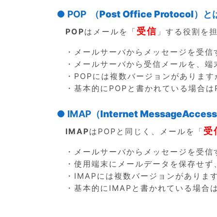
● POP
（Post Office Protocol）
と
受信
POP
はメールを「
」する役割を
・メールサーバからメッセージを受信
・メールサーバから受信メールを、端
・POPには複数バージョンがありますが
・基本的にPOPと書かれている場合はP
● IMAP
（Internet MessageAcces
受
IMAP
はPOPと同じく、メールを「
・メールサーバからメッセージを受信
・使用端末にメールデータを保存せず
・IMAPには複数バージョンがあります
・基本的にIMAPと書かれている場合は