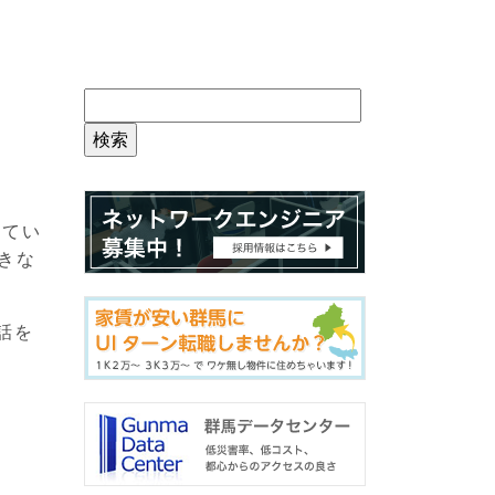
してい
きな
話を