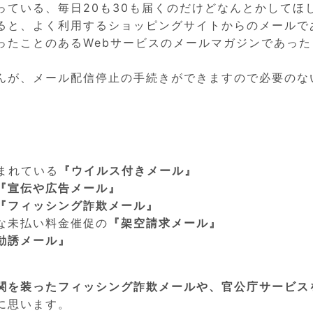
っている、毎日20も30も届くのだけどなんとかしてほ
ると、よく利用するショッピングサイトからのメールで
ったことのあるWebサービスのメールマガジンであった
んが、メール配信停止の手続きができますので必要のな
まれている
『ウイルス付きメール』
『宣伝や広告メール』
『フィッシング詐欺メール』
な未払い料金催促の
『架空請求メール』
勧誘メール』
関を装ったフィッシング詐欺メールや、官公庁サービス
に思います。