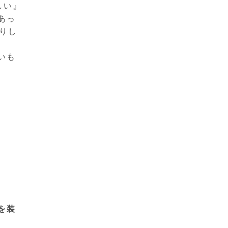
しい』
あっ
りし
いも
を装