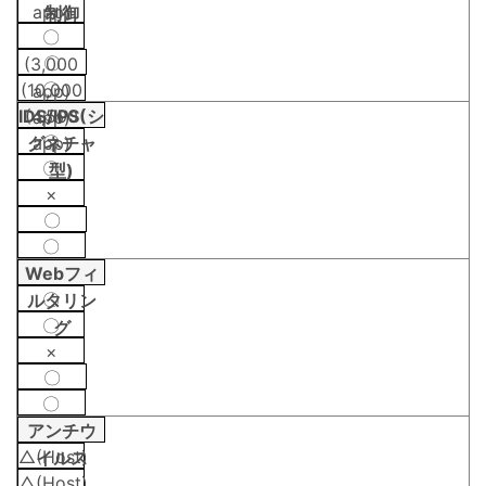
×
app)
制御
〇
〇
(3,000
〇
(10,000
app)
IDS/IPS(シ
(4,500
app)
〇
グネチャ
app)
〇
型)
×
〇
〇
Webフィ
〇
ルタリン
〇
グ
×
〇
〇
アンチウ
△(Host)
イルス
△(Host)