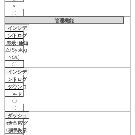
×
〇
管理機能
インシデ
〇
ントログ
〇
表示･通知
△(Syslog
〇
のみ)
〇
インシデ
〇
ントログ
〇
ダウンロ
×
ード
〇
〇
ダッシュ
〇(基本
ボード/グ
〇(基本
項目)
ラフ表示