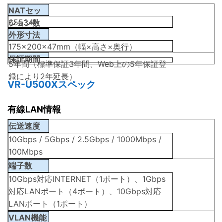
NATセッ
65534
ション数
外形寸法
175×200×47mm（幅×高さ×奥行）
保証期間
5年間（標準保証3年間、Web上の5年保証登
録により2年延長）
VR-U500Xスペック
有線LAN情報
伝送速度
10Gbps / 5Gbps / 2.5Gbps / 1000Mbps /
100Mbps
端子数
10Gbps対応INTERNET（1ポート）、1Gbps
対応LANポート（4ポート）、10Gbps対応
LANポート（1ポート）
VLAN機能