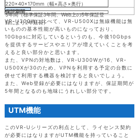
220×40×170mm（幅×高さ×奥行）
保証期間
5年間（標準保証3年間、Web上の5年保証登
VR-U300Wに比べて、VR-U500Xは無線機能は無
録により2年延長）
いものの基本性能が高いものになっており、
10Gbpsに対応しているというのも、今後10Gbps
を提供するサービスやエリアが増えていくことを考
えると良い部分かと思います。
また、VPNの対地数は、VR-U300Wが16、VR-
U500Xが30のため、VPNを利用する予定の台数に
併せて利用する機器を検討すると良いでしょう。
また、Web登録が必要にはなりますが、保証期間が
5年間となるのも地味にうれしい部分です。
UTM機能
このVR-Uシリーズの利点として、ライセンス契約
が必要にはなりますがUTM機能を持っていること