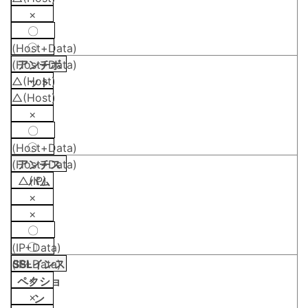
×
〇
〇
(Host+Data)
(Host+Data)
アンチボ
△(Host)
ット
△(Host)
×
〇
〇
(Host+Data)
(Host+Data)
アンチス
△(IP)
パム
×
×
〇
〇
(IP+Data)
(IP+Data)
SSLインス
×
ペクショ
×
ン