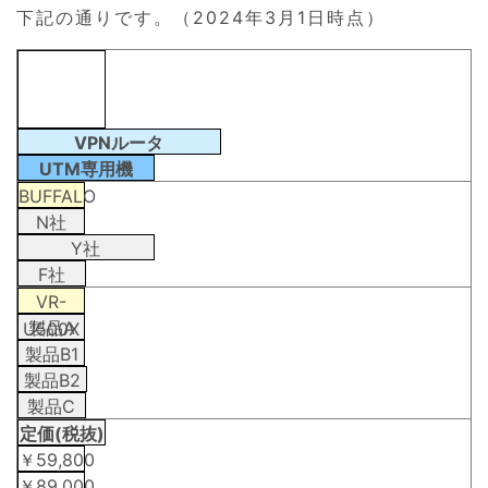
下記の通りです。（2024年3月1日時点）
VPNルータ
UTM専用機
BUFFALO
N社
Y社
F社
VR-
製品A
U500X
製品B1
製品B2
製品C
定価(税抜)
￥59,800
￥89,000