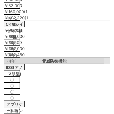
￥83,000
￥160,000(1
￥402,220(1
年バン
UTMライ
年バン
ドル)
￥96,000
センス価
ドル)
￥200,000
(5年)
格
￥70,500
(5年)
￥252,000
(5年)
￥662,480
(4年)
(4年)
脅威防御機能
IDS(アノ
〇
マリ型)
〇
〇
〇
〇
アプリケ
〇(500
ーション