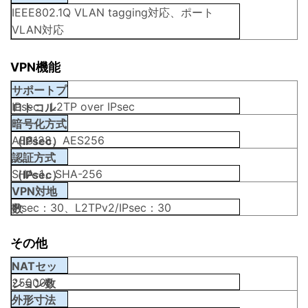
IEEE802.1Q VLAN tagging対応、ポート
VLAN対応
VPN機能
サポートプ
IPsec、L2TP over IPsec
ロトコル
暗号化方式
AES128、AES256
（IPsec）
認証方式
SHA-1、SHA-256
（IPsec）
VPN対地
IPsec：30、L2TPv2/IPsec：30
数
その他
NATセッ
250000
ション数
外形寸法