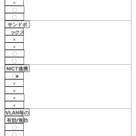
×
〇
〇
サンドボ
×
ックス
×
×
〇
〇
NICT連携
〇
※
×
×
×
×
VLAN毎の
〇
有効/無効
〇
〇