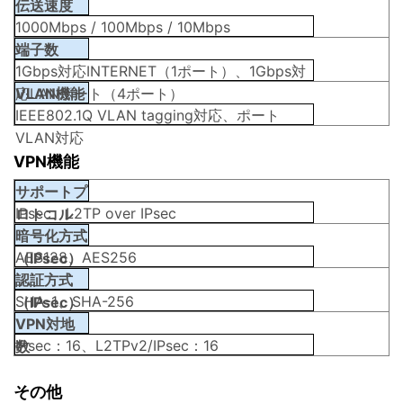
伝送速度
1000Mbps / 100Mbps / 10Mbps
端子数
1Gbps対応INTERNET（1ポート）、1Gbps対
応LANポート（4ポート）
VLAN機能
IEEE802.1Q VLAN tagging対応、ポート
VLAN対応
VPN機能
サポートプ
IPsec、L2TP over IPsec
ロトコル
暗号化方式
AES128、AES256
（IPsec）
認証方式
SHA-1、SHA-256
（IPsec）
VPN対地
IPsec：16、L2TPv2/IPsec：16
数
その他