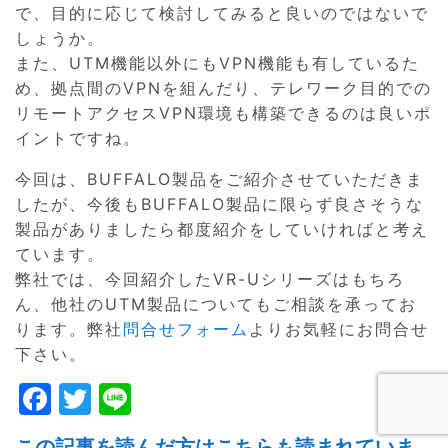
で、目的に応じて検討してみると良いのではないで
しょうか。
また、UTM機能以外にもVPN機能も有しているた
め、拠点間のVPNを組んだり、テレワーク目的での
リモートアクセスVPN環境も構築できるのは良いポ
イントですね。
今回は、BUFFALO製品をご紹介させていただきま
したが、今後もBUFFALO製品に限らず良さそうな
製品がありましたら都度紹介をしていければと考え
ています。
弊社では、今回紹介したVR-Uシリーズはもちろ
ん、他社のUTM製品についてもご相談を承ってお
ります。弊社
問合せフォーム
よりお気軽にお問合せ
下さい。
F
T
Li
a
w
n
この記事を読んだ方はこちらも読まれていま