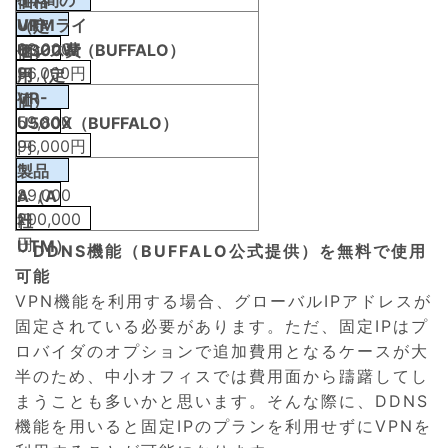
価格
UTMライ
VR-
（定
38,000
センス費
U300W（BUFFALO）
価）
96,000円
円
用（定
VR-
価）
59,800
U500X（BUFFALO）
96,000円
円
製品
89,000
A（A
200,000
円
社
円
UTM）
・
DDNS機能（BUFFALO公式提供）を無料で使用
可能
VPN機能を利用する場合、グローバルIPアドレスが
固定されている必要があります。ただ、固定IPはプ
ロバイダのオプションで追加費用となるケースが大
半のため、中小オフィスでは費用面から躊躇してし
まうことも多いかと思います。そんな際に、DDNS
機能を用いると固定IPのプランを利用せずにVPNを