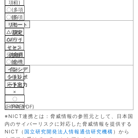
×
項目)
〇(多項
〇(多項
目)
リモート
目)
△(ON･
設定
△(ライ
OFF/ラ
×
センス
イセン
〇(全機
更新)
ス更新)
〇(全機
能)
インシデ
能)
今後対
ントレポ
×
応予定
ート出力
×
〇
〇(PDF)
(HTML/PDF)
※NICT連携とは：脅威情報の参照元として、日本国
内のサイバーリスクに対応した脅威情報を提供する
NICT（
国立研究開発法人情報通信研究機構
）から