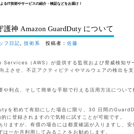
よるIT技術やサービスの紹介・検証などをお届け！
Amazon GuardDuty について
ッフ日記
,
技術系
投稿者：
佐藤
 Web Services（AWS）が提供する監視および脅威検知
を向上させ、不正アクティビティやマルウェアの検出を
tyの概要や利点、そして簡単な手順で行える活用方法につい
tyを初めて有効にした場合に限り、30 日間のGuardD
自動的に登録されますので気軽に試すことが可能です。
ありますが、有償の場合には都度確認が入りますし、安
ずは一か月利用してみることをお勧めします。