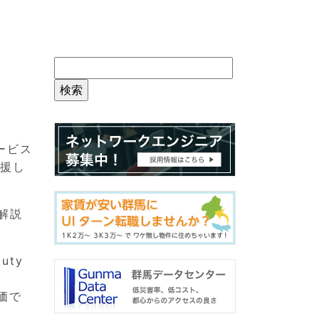
サービス
支援し
て解説
uty
価で