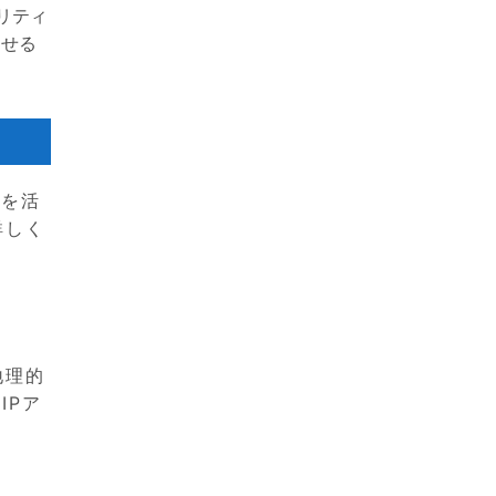
ュリティ
わせる
スを活
詳しく
地理的
IPア