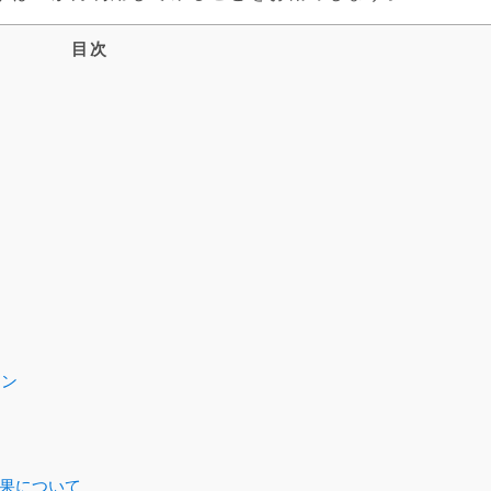
目次
イン
結果について