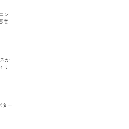
ニン
悪意
レスか
ィリ
パター