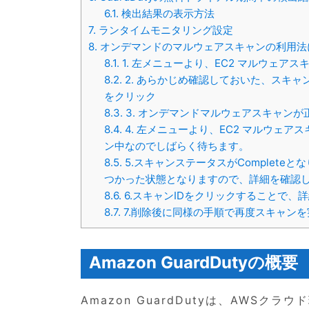
6.1.
検出結果の表示方法
7.
ランタイムモニタリング設定
8.
オンデマンドのマルウェアスキャンの利用法
8.1.
1. 左メニューより、EC2 マルウェア
8.2.
2. あらかじめ確認しておいた、スキャ
をクリック
8.3.
3. オンデマンドマルウェアスキャン
8.4.
4. 左メニューより、EC2 マルウェア
ン中なのでしばらく待ちます。
8.5.
5.スキャンステータスがCompleteと
つかった状態となりますので、詳細を確認
8.6.
6.スキャンIDをクリックすることで、
8.7.
7.削除後に同様の手順で再度スキャンを
Amazon GuardDutyの概要
Amazon GuardDutyは、AWS