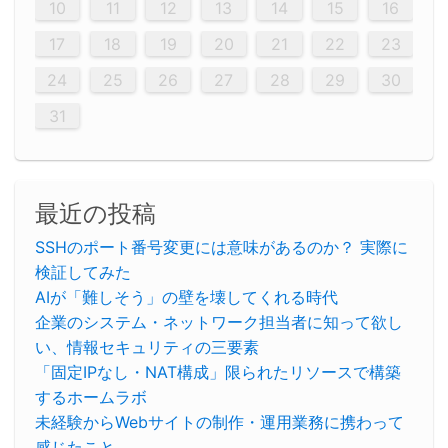
20
20
20
20
20
20
20
20
20
20
20
20
20
20
20
20
20
20
20
19
21
19
15
15
21
16
19
15
18
16
16
19
15
15
18
21
16
19
21
18
19
15
16
18
21
16
19
19
15
18
16
18
21
19
15
19
21
19
15
18
16
18
21
21
15
16
21
19
15
16
19
15
15
18
21
16
19
21
16
18
21
16
19
15
15
18
18
21
19
15
16
18
21
16
19
15
18
21
19
15
21
15
18
19
15
15
18
21
16
19
21
15
18
16
19
15
15
18
21
17
17
17
17
17
17
17
17
17
17
17
17
17
17
17
17
17
17
17
17
17
17
10
11
12
13
14
15
16
26
28
26
22
22
28
23
26
24
22
25
23
23
26
22
24
22
25
28
23
26
28
24
25
24
26
22
24
23
25
28
23
26
26
22
25
23
25
28
24
26
22
24
26
28
24
26
22
25
23
25
28
28
24
22
23
28
24
26
22
23
26
22
24
22
25
28
23
26
28
24
24
23
25
28
23
26
22
24
22
25
25
28
24
26
22
24
23
25
28
23
26
22
25
28
24
26
22
24
28
24
22
25
24
26
22
22
25
28
23
26
28
24
22
25
23
26
22
24
22
25
28
27
27
27
27
27
27
27
27
27
27
27
27
27
27
27
27
27
27
27
17
18
19
20
21
22
23
29
30
29
30
29
29
30
29
30
30
29
30
29
29
30
29
30
29
29
29
30
30
30
29
29
29
30
30
29
29
29
29
30
29
29
29
31
31
31
31
31
31
31
31
31
31
31
31
31
24
25
26
27
28
29
30
31
最近の投稿
SSHのポート番号変更には意味があるのか？ 実際に
検証してみた
AIが「難しそう」の壁を壊してくれる時代
企業のシステム・ネットワーク担当者に知って欲し
い、情報セキュリティの三要素
「固定IPなし・NAT構成」限られたリソースで構築
するホームラボ
未経験からWebサイトの制作・運用業務に携わって
感じたこと