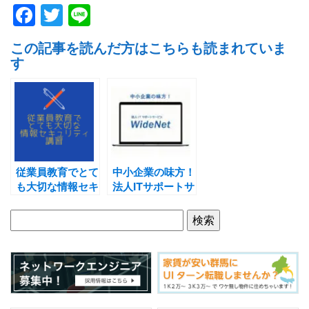
F
T
Li
a
w
n
この記事を読んだ方はこちらも読まれていま
c
itt
e
す
e
er
b
o
o
k
従業員教育でとて
中小企業の味方！
も大切な情報セキ
法人ITサポートサ
ュリティ講習
ービス
WideNet！