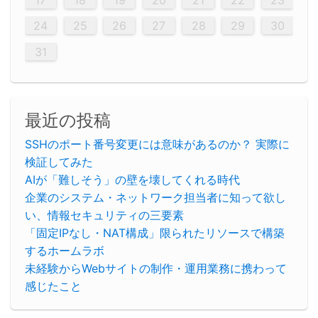
29
30
29
30
29
29
30
29
30
30
29
30
29
29
30
29
30
29
29
29
30
30
30
29
29
29
30
30
29
29
29
29
30
29
29
29
31
31
31
31
31
31
31
31
31
31
31
31
31
24
25
26
27
28
29
30
31
最近の投稿
SSHのポート番号変更には意味があるのか？ 実際に
検証してみた
AIが「難しそう」の壁を壊してくれる時代
企業のシステム・ネットワーク担当者に知って欲し
い、情報セキュリティの三要素
「固定IPなし・NAT構成」限られたリソースで構築
するホームラボ
未経験からWebサイトの制作・運用業務に携わって
感じたこと