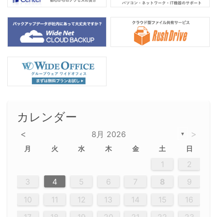
カレンダー
<
>
8月 2026
▼
月
火
水
木
金
土
日
5
5
2
5
3
6
4
6
2
2
5
3
6
4
2
5
3
4
3
5
3
6
2
4
2
5
5
4
6
2
4
3
5
3
6
5
3
5
4
6
2
4
3
6
2
3
5
2
5
3
6
4
2
5
3
3
6
2
4
2
5
3
6
4
4
3
5
3
6
2
4
2
5
4
6
3
5
3
6
3
6
4
6
3
5
4
2
5
3
6
4
6
2
5
3
6
4
7
7
7
7
7
7
7
7
7
7
7
7
7
7
7
7
7
7
7
7
1
1
1
1
1
1
1
1
1
1
1
1
1
1
1
1
1
1
1
1
1
1
1
1
1
2
12
14
12
14
12
10
13
13
12
10
13
14
12
14
10
10
12
10
13
14
12
12
13
14
10
12
10
13
12
14
10
12
13
14
14
10
13
14
10
12
12
10
13
14
12
14
10
10
13
14
12
10
13
14
10
12
10
13
14
12
13
14
10
12
10
13
14
10
13
13
10
12
14
12
14
10
13
13
12
10
13
14
11
11
11
11
11
11
11
11
11
11
11
11
11
11
11
11
11
11
8
8
9
8
9
9
8
8
9
8
9
9
8
9
8
8
9
8
9
8
9
8
8
9
9
9
8
8
8
9
9
8
8
8
8
8
9
8
9
8
8
3
4
5
6
7
8
9
20
20
20
20
20
20
20
20
20
20
20
20
20
20
20
20
20
20
20
19
21
19
15
15
21
16
19
15
18
16
16
19
15
15
18
21
16
19
21
18
19
15
16
18
21
16
19
19
15
18
16
18
21
19
15
19
21
19
15
18
16
18
21
21
15
16
21
19
15
16
19
15
15
18
21
16
19
21
16
18
21
16
19
15
15
18
18
21
19
15
16
18
21
16
19
15
18
21
19
15
21
15
18
19
15
15
18
21
16
19
21
15
18
16
19
15
15
18
21
17
17
17
17
17
17
17
17
17
17
17
17
17
17
17
17
17
17
17
17
17
17
10
11
12
13
14
15
16
26
28
26
22
22
28
23
26
24
22
25
23
23
26
22
24
22
25
28
23
26
28
24
25
24
26
22
24
23
25
28
23
26
26
22
25
23
25
28
24
26
22
24
26
28
24
26
22
25
23
25
28
28
24
22
23
28
24
26
22
23
26
22
24
22
25
28
23
26
28
24
24
23
25
28
23
26
22
24
22
25
25
28
24
26
22
24
23
25
28
23
26
22
25
28
24
26
22
24
28
24
22
25
24
26
22
22
25
28
23
26
28
24
22
25
23
26
22
24
22
25
28
27
27
27
27
27
27
27
27
27
27
27
27
27
27
27
27
27
27
27
17
18
19
20
21
22
23