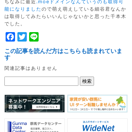
ちなみに最近
.moeドメインなんていうのも取得可
能になりました
ので萌え萌えしている細谷君なんか
は取得してみたらいいんじゃないかと思った千本木
でした。
F
T
Li
a
w
n
この記事を読んだ方はこちらも読まれていま
c
itt
e
す
e
er
関連記事はありません
b
o
o
k