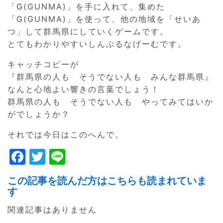
「G(GUNMA)」を手に入れて、集めた
「G(GUNMA)」を使って、他の地域を「せいあ
つ」して群馬県にしていくゲームです。
とてもわかりやすいしんぷるなげーむです。
キャッチコピーが
『群馬県の人も そうでない人も みんな群馬県』
なんと心地よい響きの言葉でしょう！
群馬県の人も そうでない人も やってみてはいか
がでしょうか？
それでは今日はこのへんで。
F
T
Li
a
w
n
この記事を読んだ方はこちらも読まれていま
c
itt
e
す
e
er
関連記事はありません
b