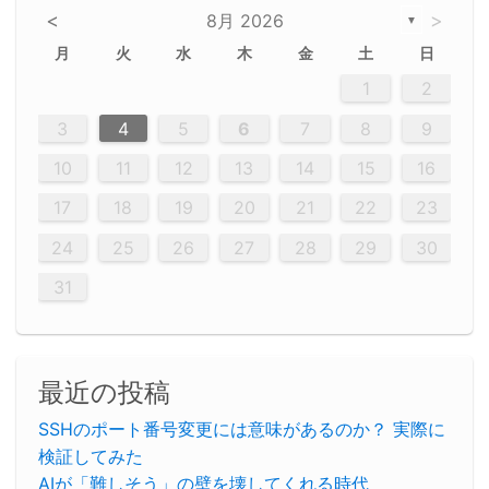
<
>
8月 2026
▼
月
火
水
木
金
土
日
5
5
2
5
3
6
4
6
2
2
5
3
6
4
2
5
3
4
3
5
3
6
2
4
2
5
5
4
6
2
4
3
5
3
6
5
3
5
4
6
2
4
3
6
2
3
5
2
5
3
6
4
2
5
3
3
6
2
4
2
5
3
6
4
4
3
5
3
6
2
4
2
5
4
6
3
5
3
6
3
6
4
6
3
5
4
2
5
3
6
4
6
2
5
3
6
4
7
7
7
7
7
7
7
7
7
7
7
7
7
7
7
7
7
7
7
7
1
1
1
1
1
1
1
1
1
1
1
1
1
1
1
1
1
1
1
1
1
1
1
1
1
2
12
14
12
14
12
10
13
13
12
10
13
14
12
14
10
10
12
10
13
14
12
12
13
14
10
12
10
13
12
14
10
12
13
14
14
10
13
14
10
12
12
10
13
14
12
14
10
10
13
14
12
10
13
14
10
12
10
13
14
12
13
14
10
12
10
13
14
10
13
13
10
12
14
12
14
10
13
13
12
10
13
14
11
11
11
11
11
11
11
11
11
11
11
11
11
11
11
11
11
11
8
8
9
8
9
9
8
8
9
8
9
9
8
9
8
8
9
8
9
8
9
8
8
9
9
9
8
8
8
9
9
8
8
8
8
8
9
8
9
8
8
3
4
5
6
7
8
9
20
20
20
20
20
20
20
20
20
20
20
20
20
20
20
20
20
20
20
19
21
19
15
15
21
16
19
15
18
16
16
19
15
15
18
21
16
19
21
18
19
15
16
18
21
16
19
19
15
18
16
18
21
19
15
19
21
19
15
18
16
18
21
21
15
16
21
19
15
16
19
15
15
18
21
16
19
21
16
18
21
16
19
15
15
18
18
21
19
15
16
18
21
16
19
15
18
21
19
15
21
15
18
19
15
15
18
21
16
19
21
15
18
16
19
15
15
18
21
17
17
17
17
17
17
17
17
17
17
17
17
17
17
17
17
17
17
17
17
17
17
10
11
12
13
14
15
16
26
28
26
22
22
28
23
26
24
22
25
23
23
26
22
24
22
25
28
23
26
28
24
25
24
26
22
24
23
25
28
23
26
26
22
25
23
25
28
24
26
22
24
26
28
24
26
22
25
23
25
28
28
24
22
23
28
24
26
22
23
26
22
24
22
25
28
23
26
28
24
24
23
25
28
23
26
22
24
22
25
25
28
24
26
22
24
23
25
28
23
26
22
25
28
24
26
22
24
28
24
22
25
24
26
22
22
25
28
23
26
28
24
22
25
23
26
22
24
22
25
28
27
27
27
27
27
27
27
27
27
27
27
27
27
27
27
27
27
27
27
17
18
19
20
21
22
23
29
30
29
30
29
29
30
29
30
30
29
30
29
29
30
29
30
29
29
29
30
30
30
29
29
29
30
30
29
29
29
29
30
29
29
29
31
31
31
31
31
31
31
31
31
31
31
31
31
24
25
26
27
28
29
30
31
最近の投稿
SSHのポート番号変更には意味があるのか？ 実際に
検証してみた
AIが「難しそう」の壁を壊してくれる時代