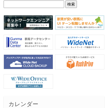
o
o
k
カレンダー