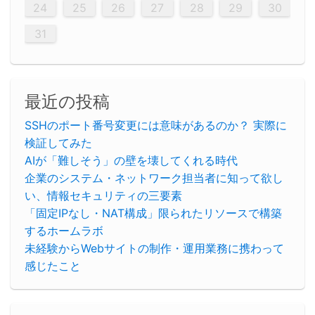
29
30
29
30
29
29
30
29
30
30
29
30
29
29
30
29
30
29
29
29
30
30
30
29
29
29
30
30
29
29
29
29
30
29
29
29
31
31
31
31
31
31
31
31
31
31
31
31
31
24
25
26
27
28
29
30
31
最近の投稿
SSHのポート番号変更には意味があるのか？ 実際に
検証してみた
AIが「難しそう」の壁を壊してくれる時代
企業のシステム・ネットワーク担当者に知って欲し
い、情報セキュリティの三要素
「固定IPなし・NAT構成」限られたリソースで構築
するホームラボ
未経験からWebサイトの制作・運用業務に携わって
感じたこと