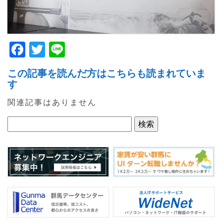
F
T
Li
a
w
n
この記事を読んだ方はこちらも読まれていま
c
itt
e
す
e
er
関連記事はありません
b
o
o
k