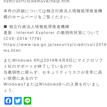
nsmr/soft/IERemove/help.htm
本件の詳細については独立行政法人情報処理推進機
構のホームページをご覧ください。
■ 独立行政法人情報処理推進機構
更新：Internet Explorer の脆弱性対策について
(CVE-2014-1776)
https://www.ipa.go.jp/security/ciadr/vul/201
ms.html
またWindows XPは2014年4月9日にマイクロソフ
ト社のサポートが終了しているので
当脆弱性に限らず、セキュリティリスクが非常に高
い状態にあるので
Windows7またはWindows8への入替を行いまし
ょう。
F
T
Li