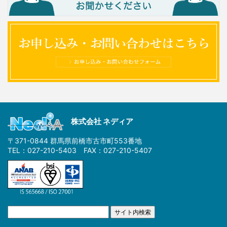
株式会社 ネディア
〒371-0844 群馬県前橋市古市町553番地
TEL：027-210-5403 FAX：027-210-5407