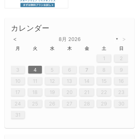
カレンダー
<
>
8月 2026
▼
月
火
水
木
金
土
日
5
5
2
5
3
6
4
6
2
2
5
3
6
4
2
5
3
4
3
5
3
6
2
4
2
5
5
4
6
2
4
3
5
3
6
5
3
5
4
6
2
4
3
6
2
3
5
2
5
3
6
4
2
5
3
3
6
2
4
2
5
3
6
4
4
3
5
3
6
2
4
2
5
4
6
3
5
3
6
3
6
4
6
3
5
4
2
5
3
6
4
6
2
5
3
6
4
7
7
7
7
7
7
7
7
7
7
7
7
7
7
7
7
7
7
7
7
1
1
1
1
1
1
1
1
1
1
1
1
1
1
1
1
1
1
1
1
1
1
1
1
1
2
12
14
12
14
12
10
13
13
12
10
13
14
12
14
10
10
12
10
13
14
12
12
13
14
10
12
10
13
12
14
10
12
13
14
14
10
13
14
10
12
12
10
13
14
12
14
10
10
13
14
12
10
13
14
10
12
10
13
14
12
13
14
10
12
10
13
14
10
13
13
10
12
14
12
14
10
13
13
12
10
13
14
11
11
11
11
11
11
11
11
11
11
11
11
11
11
11
11
11
11
8
8
9
8
9
9
8
8
9
8
9
9
8
9
8
8
9
8
9
8
9
8
8
9
9
9
8
8
8
9
9
8
8
8
8
8
9
8
9
8
8
3
4
5
6
7
8
9
20
20
20
20
20
20
20
20
20
20
20
20
20
20
20
20
20
20
20
19
21
19
15
15
21
16
19
15
18
16
16
19
15
15
18
21
16
19
21
18
19
15
16
18
21
16
19
19
15
18
16
18
21
19
15
19
21
19
15
18
16
18
21
21
15
16
21
19
15
16
19
15
15
18
21
16
19
21
16
18
21
16
19
15
15
18
18
21
19
15
16
18
21
16
19
15
18
21
19
15
21
15
18
19
15
15
18
21
16
19
21
15
18
16
19
15
15
18
21
17
17
17
17
17
17
17
17
17
17
17
17
17
17
17
17
17
17
17
17
17
17
10
11
12
13
14
15
16
26
28
26
22
22
28
23
26
24
22
25
23
23
26
22
24
22
25
28
23
26
28
24
25
24
26
22
24
23
25
28
23
26
26
22
25
23
25
28
24
26
22
24
26
28
24
26
22
25
23
25
28
28
24
22
23
28
24
26
22
23
26
22
24
22
25
28
23
26
28
24
24
23
25
28
23
26
22
24
22
25
25
28
24
26
22
24
23
25
28
23
26
22
25
28
24
26
22
24
28
24
22
25
24
26
22
22
25
28
23
26
28
24
22
25
23
26
22
24
22
25
28
27
27
27
27
27
27
27
27
27
27
27
27
27
27
27
27
27
27
27
17
18
19
20
21
22
23
29
30
29
30
29
29
30
29
30
30
29
30
29
29
30
29
30
29
29
29
30
30
30
29
29
29
30
30
29
29
29
29
30
29
29
29
31
31
31
31
31
31
31
31
31
31
31
31
31
24
25
26
27
28
29
30
31