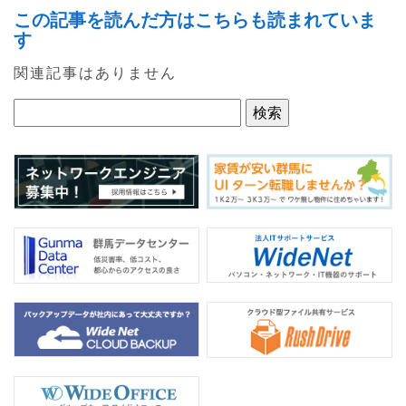
a
w
n
この記事を読んだ方はこちらも読まれていま
c
itt
e
す
e
er
関連記事はありません
b
o
o
k