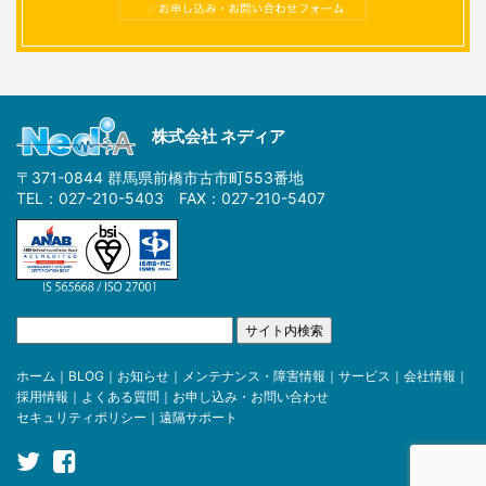
株式会社 ネディア
〒371-0844 群馬県前橋市古市町553番地
TEL：027-210-5403 FAX：027-210-5407
ホーム
｜
BLOG
｜
お知らせ
｜
メンテナンス・障害情報
｜
サービス
｜
会社情報
｜
採用情報
｜
よくある質問
｜
お申し込み・お問い合わせ
セキュリティポリシー
｜
遠隔サポート