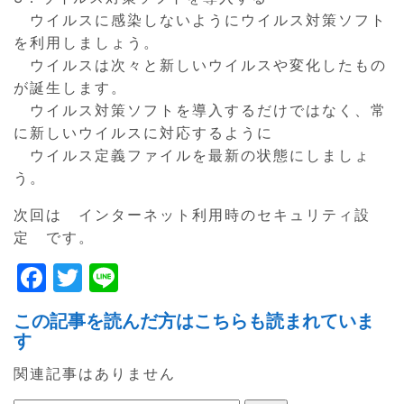
ウイルスに感染しないようにウイルス対策ソフト
を利用しましょう。
ウイルスは次々と新しいウイルスや変化したもの
が誕生します。
ウイルス対策ソフトを導入するだけではなく、常
に新しいウイルスに対応するように
ウイルス定義ファイルを最新の状態にしましょ
う。
次回は インターネット利用時のセキュリティ設
定 です。
F
T
Li
a
w
n
この記事を読んだ方はこちらも読まれていま
c
itt
e
す
e
er
関連記事はありません
b