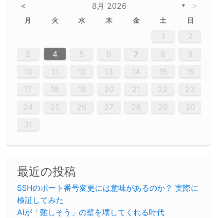
<
>
8月 2026
▼
月
火
水
木
金
土
日
5
5
2
5
3
6
4
6
2
2
5
3
6
4
2
5
3
4
3
5
3
6
2
4
2
5
5
4
6
2
4
3
5
3
6
5
3
5
4
6
2
4
3
6
2
3
5
2
5
3
6
4
2
5
3
3
6
2
4
2
5
3
6
4
4
3
5
3
6
2
4
2
5
4
6
3
5
3
6
3
6
4
6
3
5
4
2
5
3
6
4
6
2
5
3
6
4
7
7
7
7
7
7
7
7
7
7
7
7
7
7
7
7
7
7
7
7
1
1
1
1
1
1
1
1
1
1
1
1
1
1
1
1
1
1
1
1
1
1
1
1
1
2
12
14
12
14
12
10
13
13
12
10
13
14
12
14
10
10
12
10
13
14
12
12
13
14
10
12
10
13
12
14
10
12
13
14
14
10
13
14
10
12
12
10
13
14
12
14
10
10
13
14
12
10
13
14
10
12
10
13
14
12
13
14
10
12
10
13
14
10
13
13
10
12
14
12
14
10
13
13
12
10
13
14
11
11
11
11
11
11
11
11
11
11
11
11
11
11
11
11
11
11
8
8
9
8
9
9
8
8
9
8
9
9
8
9
8
8
9
8
9
8
9
8
8
9
9
9
8
8
8
9
9
8
8
8
8
8
9
8
9
8
8
3
4
5
6
7
8
9
20
20
20
20
20
20
20
20
20
20
20
20
20
20
20
20
20
20
20
19
21
19
15
15
21
16
19
15
18
16
16
19
15
15
18
21
16
19
21
18
19
15
16
18
21
16
19
19
15
18
16
18
21
19
15
19
21
19
15
18
16
18
21
21
15
16
21
19
15
16
19
15
15
18
21
16
19
21
16
18
21
16
19
15
15
18
18
21
19
15
16
18
21
16
19
15
18
21
19
15
21
15
18
19
15
15
18
21
16
19
21
15
18
16
19
15
15
18
21
17
17
17
17
17
17
17
17
17
17
17
17
17
17
17
17
17
17
17
17
17
17
10
11
12
13
14
15
16
26
28
26
22
22
28
23
26
24
22
25
23
23
26
22
24
22
25
28
23
26
28
24
25
24
26
22
24
23
25
28
23
26
26
22
25
23
25
28
24
26
22
24
26
28
24
26
22
25
23
25
28
28
24
22
23
28
24
26
22
23
26
22
24
22
25
28
23
26
28
24
24
23
25
28
23
26
22
24
22
25
25
28
24
26
22
24
23
25
28
23
26
22
25
28
24
26
22
24
28
24
22
25
24
26
22
22
25
28
23
26
28
24
22
25
23
26
22
24
22
25
28
27
27
27
27
27
27
27
27
27
27
27
27
27
27
27
27
27
27
27
17
18
19
20
21
22
23
29
30
29
30
29
29
30
29
30
30
29
30
29
29
30
29
30
29
29
29
30
30
30
29
29
29
30
30
29
29
29
29
30
29
29
29
31
31
31
31
31
31
31
31
31
31
31
31
31
24
25
26
27
28
29
30
31
最近の投稿
SSHのポート番号変更には意味があるのか？ 実際に
検証してみた
AIが「難しそう」の壁を壊してくれる時代