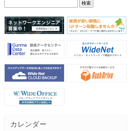
o
o
k
カレンダー