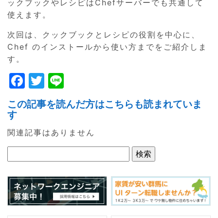
ックブックやレシピはChefサーバーでも共通して
使えます。
次回は、クックブックとレシピの役割を中心に、
Chef のインストールから使い方までをご紹介しま
す。
F
T
Li
a
w
n
この記事を読んだ方はこちらも読まれていま
c
itt
e
す
e
er
関連記事はありません
b
o
o
k