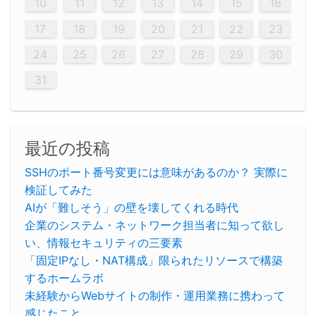
20
20
20
20
20
20
20
20
20
20
20
20
20
20
20
20
20
20
20
19
21
19
15
15
21
16
19
15
18
16
16
19
15
15
18
21
16
19
21
18
19
15
16
18
21
16
19
19
15
18
16
18
21
19
15
19
21
19
15
18
16
18
21
21
15
16
21
19
15
16
19
15
15
18
21
16
19
21
16
18
21
16
19
15
15
18
18
21
19
15
16
18
21
16
19
15
18
21
19
15
21
15
18
19
15
15
18
21
16
19
21
15
18
16
19
15
15
18
21
17
17
17
17
17
17
17
17
17
17
17
17
17
17
17
17
17
17
17
17
17
17
10
11
12
13
14
15
16
26
28
26
22
22
28
23
26
24
22
25
23
23
26
22
24
22
25
28
23
26
28
24
25
24
26
22
24
23
25
28
23
26
26
22
25
23
25
28
24
26
22
24
26
28
24
26
22
25
23
25
28
28
24
22
23
28
24
26
22
23
26
22
24
22
25
28
23
26
28
24
24
23
25
28
23
26
22
24
22
25
25
28
24
26
22
24
23
25
28
23
26
22
25
28
24
26
22
24
28
24
22
25
24
26
22
22
25
28
23
26
28
24
22
25
23
26
22
24
22
25
28
27
27
27
27
27
27
27
27
27
27
27
27
27
27
27
27
27
27
27
17
18
19
20
21
22
23
29
30
29
30
29
29
30
29
30
30
29
30
29
29
30
29
30
29
29
29
30
30
30
29
29
29
30
30
29
29
29
29
30
29
29
29
31
31
31
31
31
31
31
31
31
31
31
31
31
24
25
26
27
28
29
30
31
最近の投稿
SSHのポート番号変更には意味があるのか？ 実際に
検証してみた
AIが「難しそう」の壁を壊してくれる時代
企業のシステム・ネットワーク担当者に知って欲し
い、情報セキュリティの三要素
「固定IPなし・NAT構成」限られたリソースで構築
するホームラボ
未経験からWebサイトの制作・運用業務に携わって
感じたこと