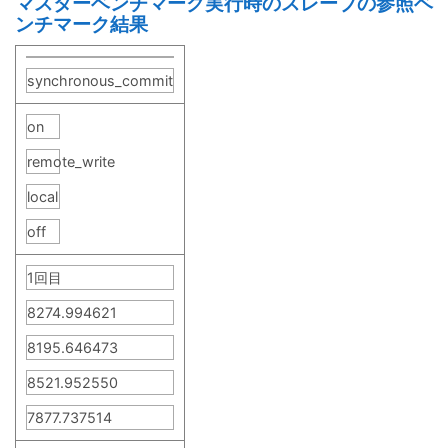
マスターベンチマーク実行時のスレーブの参照ベ
ンチマーク結果
synchronous_commit
on
remote_write
local
off
1回目
8274.994621
8195.646473
8521.952550
7877.737514