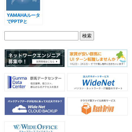
o
k
YAMAHAルータ
でPPTPと
L2TP/IPsecを併
用する