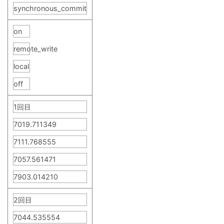
synchronous_commit
on
remote_write
local
off
1回目
7019.711349
7111.768555
7057.561471
7903.014210
2回目
7044.535554