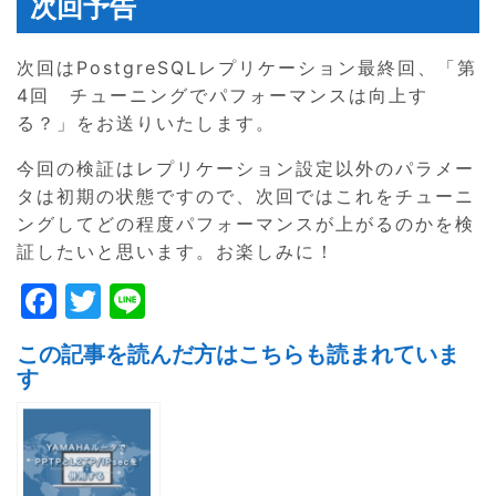
次回予告
次回はPostgreSQLレプリケーション最終回、「第
4回 チューニングでパフォーマンスは向上す
る？」をお送りいたします。
今回の検証はレプリケーション設定以外のパラメー
タは初期の状態ですので、次回ではこれをチューニ
ングしてどの程度パフォーマンスが上がるのかを検
証したいと思います。お楽しみに！
F
T
Li
a
w
n
この記事を読んだ方はこちらも読まれていま
c
itt
e
す
e
er
b
o