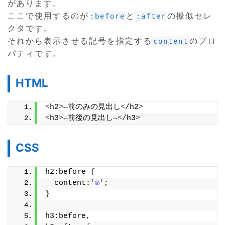
があります。
ここで使用するのが
と
の擬似セレ
:before
:after
クタです。
それから表示させる記号を指定する
のプロ
content
パティです。
HTML
<
h2
>
←前のみの見出し
<
/h2
>
<
h3
>
←前後の見出し→
<
/h3
>
CSS
h2:before 
{
  content:
'◎'
;
}
h3:before,