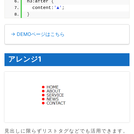
h3:after 
{
  content:
'▲'
;
}
→ DEMOページはこちら
アレンジ1
見出しに限らずリストタグなどでも活用できます。