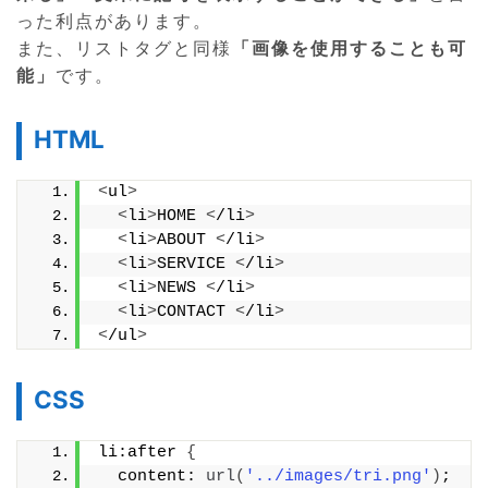
った利点があります。
また、リストタグと同様
「画像を使用することも可
能」
です。
HTML
<
ul
>
<
li
>
HOME 
<
/li
>
<
li
>
ABOUT 
<
/li
>
<
li
>
SERVICE 
<
/li
>
<
li
>
NEWS 
<
/li
>
<
li
>
CONTACT 
<
/li
>
<
/ul
>
CSS
li:after 
{
  content: 
url
(
'../images/tri.png'
)
;