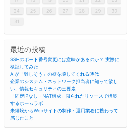
26
28
26
22
22
28
23
26
24
22
25
23
23
26
22
24
22
25
28
23
26
28
24
25
24
26
22
24
23
25
28
23
26
26
22
25
23
25
28
24
26
22
24
26
28
24
26
22
25
23
25
28
28
24
22
23
28
24
26
22
23
26
22
24
22
25
28
23
26
28
24
24
23
25
28
23
26
22
24
22
25
25
28
24
26
22
24
23
25
28
23
26
22
25
28
24
26
22
24
28
24
22
25
24
26
22
22
25
28
23
26
28
24
22
25
23
26
22
24
22
25
28
27
27
27
27
27
27
27
27
27
27
27
27
27
27
27
27
27
27
27
17
18
19
20
21
22
23
29
30
29
30
29
29
30
29
30
30
29
30
29
29
30
29
30
29
29
29
30
30
30
29
29
29
30
30
29
29
29
29
30
29
29
29
31
31
31
31
31
31
31
31
31
31
31
31
31
24
25
26
27
28
29
30
31
最近の投稿
SSHのポート番号変更には意味があるのか？ 実際に
検証してみた
AIが「難しそう」の壁を壊してくれる時代
企業のシステム・ネットワーク担当者に知って欲し
い、情報セキュリティの三要素
「固定IPなし・NAT構成」限られたリソースで構築
するホームラボ
未経験からWebサイトの制作・運用業務に携わって
感じたこと