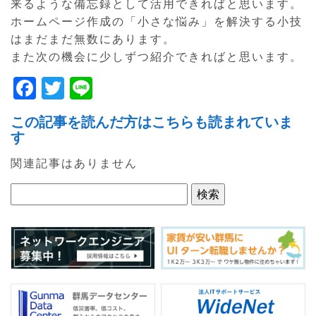
来るような備忘録として活用できればと思います。
ホームページ作成の「小さな悩み」を解決する小技
はまだまだ無数にあります。
また次の機会に少しずつ紹介できればと思います。
F
T
Li
a
w
n
この記事を読んだ方はこちらも読まれていま
c
itt
e
す
e
er
関連記事はありません
b
o
o
k