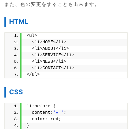
また、色の変更をすることも出来ます。
HTML
<
ul
>
<
li
>
HOME
<
/li
>
<
li
>
ABOUT
<
/li
>
<
li
>
SERVICE
<
/li
>
<
li
>
NEWS
<
/li
>
<
li
>
CONTACT
<
/li
>
<
/ul
>
CSS
li:before 
{
  content:
'● '
;
  color: red;
}