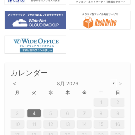
カレンダー
<
>
8月 2026
▼
月
火
水
木
金
土
日
5
5
2
5
3
6
4
6
2
2
5
3
6
4
2
5
3
4
3
5
3
6
2
4
2
5
5
4
6
2
4
3
5
3
6
5
3
5
4
6
2
4
3
6
2
3
5
2
5
3
6
4
2
5
3
3
6
2
4
2
5
3
6
4
4
3
5
3
6
2
4
2
5
4
6
3
5
3
6
3
6
4
6
3
5
4
2
5
3
6
4
6
2
5
3
6
4
7
7
7
7
7
7
7
7
7
7
7
7
7
7
7
7
7
7
7
7
1
1
1
1
1
1
1
1
1
1
1
1
1
1
1
1
1
1
1
1
1
1
1
1
1
2
12
14
12
14
12
10
13
13
12
10
13
14
12
14
10
10
12
10
13
14
12
12
13
14
10
12
10
13
12
14
10
12
13
14
14
10
13
14
10
12
12
10
13
14
12
14
10
10
13
14
12
10
13
14
10
12
10
13
14
12
13
14
10
12
10
13
14
10
13
13
10
12
14
12
14
10
13
13
12
10
13
14
11
11
11
11
11
11
11
11
11
11
11
11
11
11
11
11
11
11
8
8
9
8
9
9
8
8
9
8
9
9
8
9
8
8
9
8
9
8
9
8
8
9
9
9
8
8
8
9
9
8
8
8
8
8
9
8
9
8
8
3
4
5
6
7
8
9
20
20
20
20
20
20
20
20
20
20
20
20
20
20
20
20
20
20
20
19
21
19
15
15
21
16
19
15
18
16
16
19
15
15
18
21
16
19
21
18
19
15
16
18
21
16
19
19
15
18
16
18
21
19
15
19
21
19
15
18
16
18
21
21
15
16
21
19
15
16
19
15
15
18
21
16
19
21
16
18
21
16
19
15
15
18
18
21
19
15
16
18
21
16
19
15
18
21
19
15
21
15
18
19
15
15
18
21
16
19
21
15
18
16
19
15
15
18
21
17
17
17
17
17
17
17
17
17
17
17
17
17
17
17
17
17
17
17
17
17
17
10
11
12
13
14
15
16