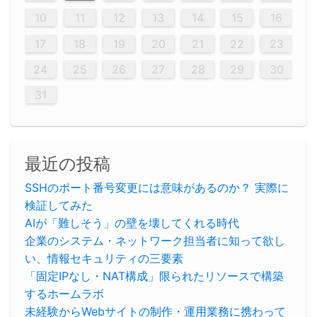
20
20
20
20
20
20
20
20
20
20
20
20
20
20
20
20
20
20
20
19
21
19
15
15
21
16
19
15
18
16
16
19
15
15
18
21
16
19
21
18
19
15
16
18
21
16
19
19
15
18
16
18
21
19
15
19
21
19
15
18
16
18
21
21
15
16
21
19
15
16
19
15
15
18
21
16
19
21
16
18
21
16
19
15
15
18
18
21
19
15
16
18
21
16
19
15
18
21
19
15
21
15
18
19
15
15
18
21
16
19
21
15
18
16
19
15
15
18
21
17
17
17
17
17
17
17
17
17
17
17
17
17
17
17
17
17
17
17
17
17
17
10
11
12
13
14
15
16
26
28
26
22
22
28
23
26
24
22
25
23
23
26
22
24
22
25
28
23
26
28
24
25
24
26
22
24
23
25
28
23
26
26
22
25
23
25
28
24
26
22
24
26
28
24
26
22
25
23
25
28
28
24
22
23
28
24
26
22
23
26
22
24
22
25
28
23
26
28
24
24
23
25
28
23
26
22
24
22
25
25
28
24
26
22
24
23
25
28
23
26
22
25
28
24
26
22
24
28
24
22
25
24
26
22
22
25
28
23
26
28
24
22
25
23
26
22
24
22
25
28
27
27
27
27
27
27
27
27
27
27
27
27
27
27
27
27
27
27
27
17
18
19
20
21
22
23
29
30
29
30
29
29
30
29
30
30
29
30
29
29
30
29
30
29
29
29
30
30
30
29
29
29
30
30
29
29
29
29
30
29
29
29
31
31
31
31
31
31
31
31
31
31
31
31
31
24
25
26
27
28
29
30
31
最近の投稿
SSHのポート番号変更には意味があるのか？ 実際に
検証してみた
AIが「難しそう」の壁を壊してくれる時代
企業のシステム・ネットワーク担当者に知って欲し
い、情報セキュリティの三要素
「固定IPなし・NAT構成」限られたリソースで構築
するホームラボ
未経験からWebサイトの制作・運用業務に携わって