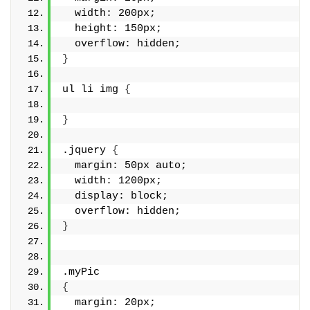
  width: 200px;
  height: 150px;
  overflow: hidden;
}
ul li img 
{
}
.jquery 
{
  margin: 50px auto;
  width: 1200px;
  display: block;
  overflow: hidden;
}
.myPic
{
  margin: 20px;