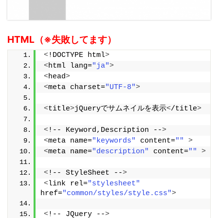
HTML（※失敗してます）
<
!DOCTYPE html
>
<
html lang=
"ja"
>
<
head
>
<
meta charset=
"UTF-8"
>
<
title
>
jQueryでサムネイルを表示
<
/title
>
<
!-- Keyword,Description --
>
<
meta name=
"keywords"
 content=
""
>
<
meta name=
"description"
 content=
""
>
<
!-- StyleSheet --
>
<
link rel=
"stylesheet"
href=
"common/styles/style.css"
>
<
!-- JQuery --
>