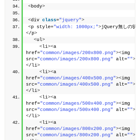
<
body
>
<
div 
class
=
"jquery"
>
<
p style=
"width: 1000px;"
>
jQuery無しの状
<
/p
>
<
ul
>
<
li
><
a 
href=
"common/images/200x800.png"
><
img 
src=
"common/images/200x800.png"
 alt=
""
><
<
/li
>
<
li
><
a 
href=
"common/images/400x500.png"
><
img 
src=
"common/images/400x500.png"
 alt=
""
><
<
/li
>
<
li
><
a 
href=
"common/images/500x400.png"
><
img 
src=
"common/images/500x400.png"
 alt=
""
><
<
/li
>
<
li
><
a 
href=
"common/images/800x200.png"
><
img 
src=
"common/images/800x200.png"
 alt=
""
><