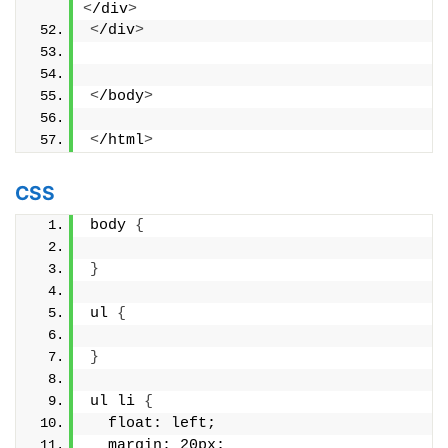
<
/div
>
<
/div
>
<
/body
>
<
/html
>
CSS
body 
{
}
ul 
{
}
ul li 
{
  float: left;
  margin: 20px;