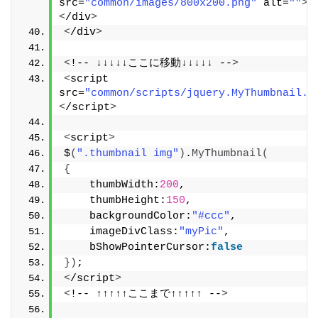
src=
"common/images/800x200.png"
 alt=
""
><
<
/div
>
<
/div
>
<
!-- ↓↓↓↓↓ここに移動↓↓↓↓↓ --
>
<
script 
src=
"common/scripts/jquery.MyThumbnail.j
<
/script
>
<
script
>
$
(
".thumbnail img"
)
.
MyThumbnail
(
{
    thumbWidth:
200
,
    thumbHeight:
150
,
    backgroundColor:
"#ccc"
,
    imageDivClass:
"myPic"
,
    bShowPointerCursor:
false
})
;
<
/script
>
<
!-- ↑↑↑↑↑ここまで↑↑↑↑↑ --
>