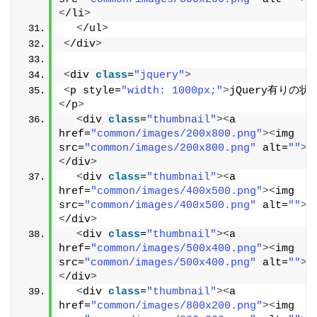
<
/li
>
<
/ul
>
<
/div
>
<
div 
class
=
"jquery"
>
<
p style=
"width: 1000px;"
>
jQuery有りの状
<
/p
>
<
div 
class
=
"thumbnail"
><
a 
href=
"common/images/200x800.png"
><
img 
src=
"common/images/200x800.png"
 alt=
""
><
<
/div
>
<
div 
class
=
"thumbnail"
><
a 
href=
"common/images/400x500.png"
><
img 
src=
"common/images/400x500.png"
 alt=
""
><
<
/div
>
<
div 
class
=
"thumbnail"
><
a 
href=
"common/images/500x400.png"
><
img 
src=
"common/images/500x400.png"
 alt=
""
><
<
/div
>
<
div 
class
=
"thumbnail"
><
a 
href=
"common/images/800x200.png"
><
img 