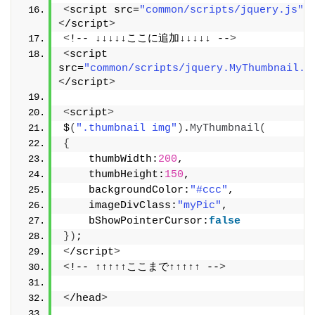
<
script src=
"common/scripts/jquery.js"
>
<
/script
>
<
!-- ↓↓↓↓↓ここに追加↓↓↓↓↓ --
>
<
script 
src=
"common/scripts/jquery.MyThumbnail.j
<
/script
>
<
script
>
$
(
".thumbnail img"
)
.
MyThumbnail
(
{
    thumbWidth:
200
,
    thumbHeight:
150
,
    backgroundColor:
"#ccc"
,
    imageDivClass:
"myPic"
,
    bShowPointerCursor:
false
})
;
<
/script
>
<
!-- ↑↑↑↑↑ここまで↑↑↑↑↑ --
>
<
/head
>