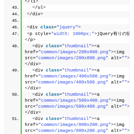
<
/li
>
<
/ul
>
<
/div
>
<
div 
class
=
"jquery"
>
<
p style=
"width: 1000px;"
>
jQuery有りの状
<
/p
>
<
div 
class
=
"thumbnail"
><
a 
href=
"common/images/200x800.png"
><
img 
src=
"common/images/200x800.png"
 alt=
""
><
<
/div
>
<
div 
class
=
"thumbnail"
><
a 
href=
"common/images/400x500.png"
><
img 
src=
"common/images/400x500.png"
 alt=
""
><
<
/div
>
<
div 
class
=
"thumbnail"
><
a 
href=
"common/images/500x400.png"
><
img 
src=
"common/images/500x400.png"
 alt=
""
><
<
/div
>
<
div 
class
=
"thumbnail"
><
a 
href=
"common/images/800x200.png"
><
img 
src=
"common/images/800x200.png"
 alt=
""
><