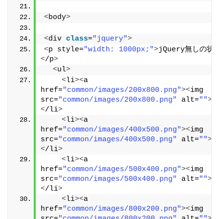
<
body
>
<
div 
class
=
"jquery"
>
<
p style=
"width: 1000px;"
>
jQuery無しの状
<
/p
>
<
ul
>
<
li
><
a 
href=
"common/images/200x800.png"
><
img 
src=
"common/images/200x800.png"
 alt=
""
><
<
/li
>
<
li
><
a 
href=
"common/images/400x500.png"
><
img 
src=
"common/images/400x500.png"
 alt=
""
><
<
/li
>
<
li
><
a 
href=
"common/images/500x400.png"
><
img 
src=
"common/images/500x400.png"
 alt=
""
><
<
/li
>
<
li
><
a 
href=
"common/images/800x200.png"
><
img 
src=
"common/images/800x200.png"
 alt=
""
><