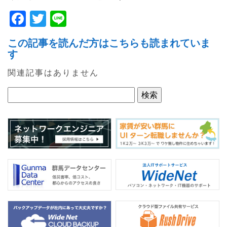
F
T
Li
a
w
n
この記事を読んだ方はこちらも読まれていま
c
itt
e
す
e
er
関連記事はありません
b
o
o
k