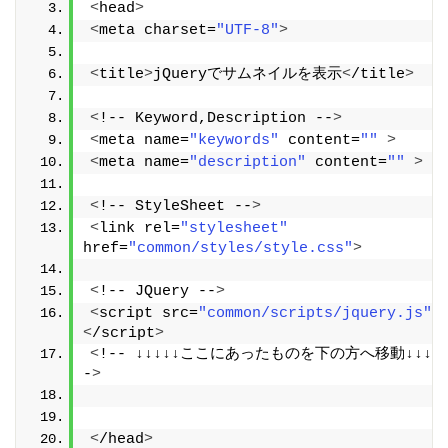
<
head
>
<
meta charset=
"UTF-8"
>
<
title
>
jQueryでサムネイルを表示
<
/title
>
<
!-- Keyword,Description --
>
<
meta name=
"keywords"
 content=
""
>
<
meta name=
"description"
 content=
""
>
<
!-- StyleSheet --
>
<
link rel=
"stylesheet"
href=
"common/styles/style.css"
>
<
!-- JQuery --
>
<
script src=
"common/scripts/jquery.js"
>
<
/script
>
<
!-- ↓↓↓↓↓ここにあったものを下の方へ移動↓↓↓↓↓
-
>
<
/head
>