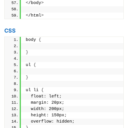
<
/body
>
<
/html
>
CSS
body 
{
}
ul 
{
}
ul li 
{
  float: left;
  margin: 20px;
  width: 200px;
  height: 150px;
  overflow: hidden;
}