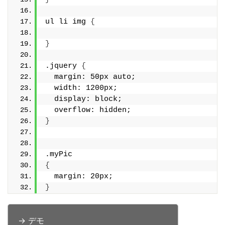
ul li img 
{
}
.jquery 
{
  margin: 50px auto;
  width: 1200px;
  display: block;
  overflow: hidden;
}
.myPic
{
  margin: 20px;
}
→ デモ