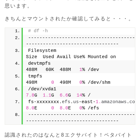
思います。
きちんとマウントされたか確認してみると・・・。
# df -h
---------------------------------------
---------------------------------
Filesystem                                 
Size  Used Avail Use% Mounted on
devtmpfs                                   
488M   60K  488M   
1
% /dev
tmpfs                                      
498M     
0
  498M   
0
% /dev/shm
/dev/xvda1                            
7.8
G  
1.1
G  
6.6
G  
14
% /
fs-xxxxxxxx.
efs
.
us
-east-
1.
amazonaws
.
com
8.0
E     
0
8.0
E   
0
% /efs
---------------------------------------
---------------------------------
認識されたのはなんと8エクサバイト！ペタバイト