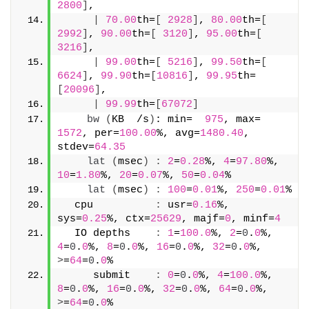
2800
]
,
|
70.00
th=
[
2928
]
, 
80.00
th=
[
2992
]
, 
90.00
th=
[
3120
]
, 
95.00
th=
[
3216
]
,
|
99.00
th=
[
5216
]
, 
99.50
th=
[
6624
]
, 
99.90
th=
[
10816
]
, 
99.95
th=
[
20096
]
,
|
99.99
th=
[
67072
]
bw
(
KB  /s
)
: min=  
975
, max= 
1572
, per=
100.00
%, avg=
1480.40
, 
stdev=
64.35
lat
(
msec
)
:
2
=
0.28
%, 
4
=
97.80
%, 
10
=
1.80
%, 
20
=
0.07
%, 
50
=
0.04
%
lat
(
msec
)
:
100
=
0.01
%, 
250
=
0.01
%
  cpu          
:
 usr=
0.16
%, 
sys=
0.25
%, ctx=
25629
, majf=
0
, minf=
4
  IO depths    
:
1
=
100.0
%, 
2
=
0
.
0
%, 
4
=
0
.
0
%, 
8
=
0
.
0
%, 
16
=
0
.
0
%, 
32
=
0
.
0
%, 
>
=
64
=
0
.
0
%
     submit    
:
0
=
0
.
0
%, 
4
=
100.0
%, 
8
=
0
.
0
%, 
16
=
0
.
0
%, 
32
=
0
.
0
%, 
64
=
0
.
0
%, 
>
=
64
=
0
.
0
%