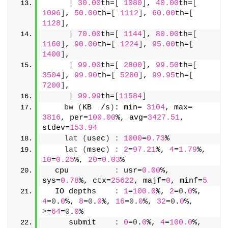
|
30.00
th=
[
1080
]
, 
40.00
th=
[
1096
]
, 
50.00
th=
[
1112
]
, 
60.00
th=
[
1128
]
,
|
70.00
th=
[
1144
]
, 
80.00
th=
[
1160
]
, 
90.00
th=
[
1224
]
, 
95.00
th=
[
1400
]
,
|
99.00
th=
[
2800
]
, 
99.50
th=
[
3504
]
, 
99.90
th=
[
5280
]
, 
99.95
th=
[
7200
]
,
|
99.99
th=
[
11584
]
bw
(
KB  /s
)
: min= 
3104
, max= 
3816
, per=
100.00
%, avg=
3427.51
, 
stdev=
153.94
lat
(
usec
)
:
1000
=
0.73
%
lat
(
msec
)
:
2
=
97.21
%, 
4
=
1.79
%, 
10
=
0.25
%, 
20
=
0.03
%
  cpu          
:
 usr=
0.00
%, 
sys=
0.78
%, ctx=
25622
, majf=
0
, minf=
5
  IO depths    
:
1
=
100.0
%, 
2
=
0
.
0
%, 
4
=
0
.
0
%, 
8
=
0
.
0
%, 
16
=
0
.
0
%, 
32
=
0
.
0
%, 
>
=
64
=
0
.
0
%
     submit    
:
0
=
0
.
0
%, 
4
=
100.0
%, 