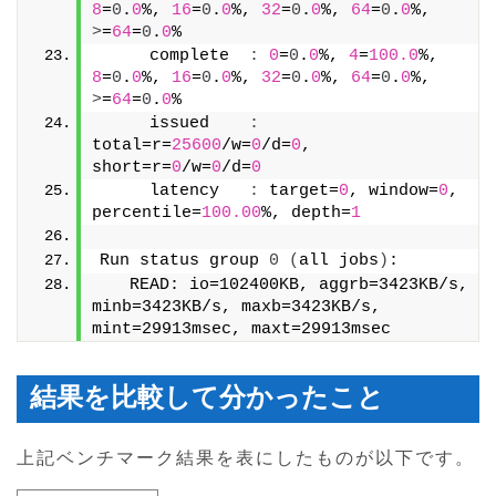
8
=
0
.
0
%, 
16
=
0
.
0
%, 
32
=
0
.
0
%, 
64
=
0
.
0
%, 
>
=
64
=
0
.
0
%
     complete  
:
0
=
0
.
0
%, 
4
=
100.0
%, 
8
=
0
.
0
%, 
16
=
0
.
0
%, 
32
=
0
.
0
%, 
64
=
0
.
0
%, 
>
=
64
=
0
.
0
%
     issued    
:
total=r=
25600
/w=
0
/d=
0
, 
short=r=
0
/w=
0
/d=
0
     latency   
:
 target=
0
, window=
0
, 
percentile=
100.00
%, depth=
1
Run status group 
0
(
all jobs
)
:
   READ: io=102400KB, aggrb=3423KB/s, 
minb=3423KB/s, maxb=3423KB/s, 
mint=29913msec, maxt=29913msec
結果を比較して分かったこと
上記ベンチマーク結果を表にしたものが以下です。