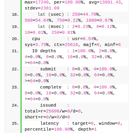
max=
17240
, per=
100.00
%, avg=
13991.43
, 
stdev=
2381.09
lat
(
usec
)
:
250
=
44.70
%, 
500
=
54.64
%, 
750
=
0.22
%, 
1000
=
0.07
%
lat
(
msec
)
:
2
=
0.23
%, 
4
=
0.12
%, 
10
=
0.01
%, 
250
=
0.01
%
  cpu          
:
 usr=
0.54
%, 
sys=
3.75
%, ctx=
25616
, majf=
0
, minf=
6
  IO depths    
:
1
=
100.0
%, 
2
=
0
.
0
%, 
4
=
0
.
0
%, 
8
=
0
.
0
%, 
16
=
0
.
0
%, 
32
=
0
.
0
%, 
>
=
64
=
0
.
0
%
     submit    
:
0
=
0
.
0
%, 
4
=
100.0
%, 
8
=
0
.
0
%, 
16
=
0
.
0
%, 
32
=
0
.
0
%, 
64
=
0
.
0
%, 
>
=
64
=
0
.
0
%
     complete  
:
0
=
0
.
0
%, 
4
=
100.0
%, 
8
=
0
.
0
%, 
16
=
0
.
0
%, 
32
=
0
.
0
%, 
64
=
0
.
0
%, 
>
=
64
=
0
.
0
%
     issued    
:
total=r=
25600
/w=
0
/d=
0
, 
short=r=
0
/w=
0
/d=
0
     latency   
:
 target=
0
, window=
0
, 
percentile=
100.00
%, depth=
1