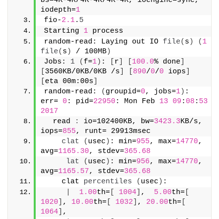
bs=4K-4K/4K-4K/4K-4K, ioengine=sync, 
iodepth=
1
fio-
2.1
.
5
Starting 
1
 process
random-read: Laying out IO 
file
(
s
)
(
1
file
(
s
)
 / 100MB
)
Jobs: 
1
(
f=
1
)
: 
[
r
]
[
100.0
% done
]
[
3560KB/0KB/0KB /s
]
[
890
/
0
/
0
 iops
]
[
eta 00m:00s
]
random-read: 
(
groupid=
0
, jobs=
1
)
: 
err= 
0
: pid=
22950
: Mon Feb 
13
09
:
08
:
53
2017
  read 
:
 io=102400KB, bw=
3423.3
KB/s, 
iops=
855
, runt= 29913msec
clat
(
usec
)
: min=
955
, max=
14770
, 
avg=
1165.30
, stdev=
365.68
lat
(
usec
)
: min=
956
, max=
14770
, 
avg=
1165.57
, stdev=
365.68
    clat 
percentiles
(
usec
)
:
|
1.00
th=
[
1004
]
,  
5.00
th=
[
1020
]
, 
10.00
th=
[
1032
]
, 
20.00
th=
[
1064
]
,