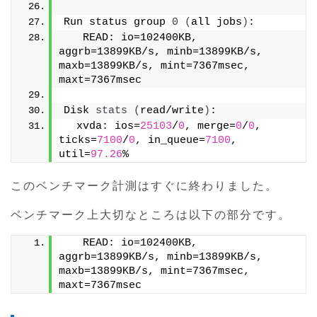
Run status group 
0
(
all jobs
)
:
   READ: io=102400KB, 
aggrb=13899KB/s, minb=13899KB/s, 
maxb=13899KB/s, mint=7367msec, 
maxt=7367msec
Disk 
stats
(
read/write
)
:
  xvda: ios=
25103
/
0
, merge=
0
/
0
, 
ticks=
7100
/
0
, in_queue=
7100
, 
util=
97.26
%
このベンチマーク計測はすぐに終わりました。
ベンチマーク上大切なところは以下の部分です。
   READ: io=102400KB, 
aggrb=13899KB/s, minb=13899KB/s, 
maxb=13899KB/s, mint=7367msec, 
maxt=7367msec