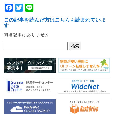
F
T
Li
a
w
n
この記事を読んだ方はこちらも読まれていま
c
itt
e
す
e
er
関連記事はありません
b
o
o
k