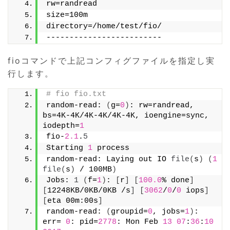
rw=randread
size=100m
directory=/home/test/fio/
-------------------------
fioコマンドで上記コンフィグファイルを指定し実
行します。
# fio fio.txt
random-read: 
(
g=
0
)
: rw=randread, 
bs=4K-4K/4K-4K/4K-4K, ioengine=sync, 
iodepth=
1
fio-
2.1
.
5
Starting 
1
 process
random-read: Laying out IO 
file
(
s
)
(
1
file
(
s
)
 / 100MB
)
Jobs: 
1
(
f=
1
)
: 
[
r
]
[
100.0
% done
]
[
12248KB/0KB/0KB /s
]
[
3062
/
0
/
0
 iops
]
[
eta 00m:00s
]
random-read: 
(
groupid=
0
, jobs=
1
)
: 
err= 
0
: pid=
2778
: Mon Feb 
13
07
:
36
:
10