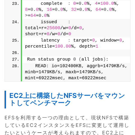
     complete  
:
0
=
0
.
0
%, 
4
=
100.0
%, 
8
=
0
.
0
%, 
16
=
0
.
0
%, 
32
=
0
.
0
%, 
64
=
0
.
0
%, 
>
=
64
=
0
.
0
%
     issued    
:
total=r=
25600
/w=
0
/d=
0
, 
short=r=
0
/w=
0
/d=
0
     latency   
:
 target=
0
, window=
0
, 
percentile=
100.00
%, depth=
1
Run status group 
0
(
all jobs
)
:
   READ: io=102400KB, aggrb=1479KB/s, 
minb=1479KB/s, maxb=1479KB/s, 
mint=69222msec, maxt=69222msec
EC2上に構築したNFSサーバをマウン
トしてベンチマーク
EFSを利用する一つの理由として、現状NFSで構築
しているEC2インスタンスをEFSに変更して運用し
たいというケースが考えられますので、EC2上に