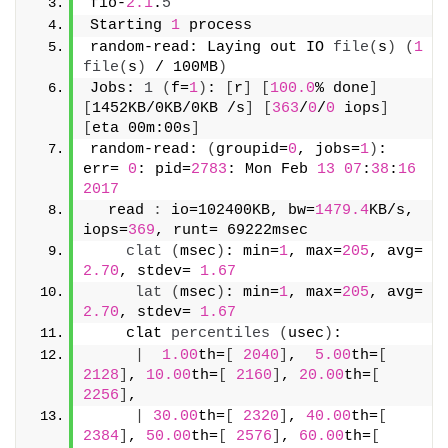
fio-
2.1
.
5
Starting 
1
 process
random-read: Laying out IO 
file
(
s
)
(
1
file
(
s
)
 / 100MB
)
Jobs: 
1
(
f=
1
)
: 
[
r
]
[
100.0
% done
]
[
1452KB/0KB/0KB /s
]
[
363
/
0
/
0
 iops
]
[
eta 00m:00s
]
random-read: 
(
groupid=
0
, jobs=
1
)
: 
err= 
0
: pid=
2783
: Mon Feb 
13
07
:
38
:
16
2017
  read 
:
 io=102400KB, bw=
1479.4
KB/s, 
iops=
369
, runt= 69222msec
clat
(
msec
)
: min=
1
, max=
205
, avg= 
2.70
, stdev= 
1.67
lat
(
msec
)
: min=
1
, max=
205
, avg= 
2.70
, stdev= 
1.67
    clat 
percentiles
(
usec
)
:
|
1.00
th=
[
2040
]
,  
5.00
th=
[
2128
]
, 
10.00
th=
[
2160
]
, 
20.00
th=
[
2256
]
,
|
30.00
th=
[
2320
]
, 
40.00
th=
[
2384
]
, 
50.00
th=
[
2576
]
, 
60.00
th=
[