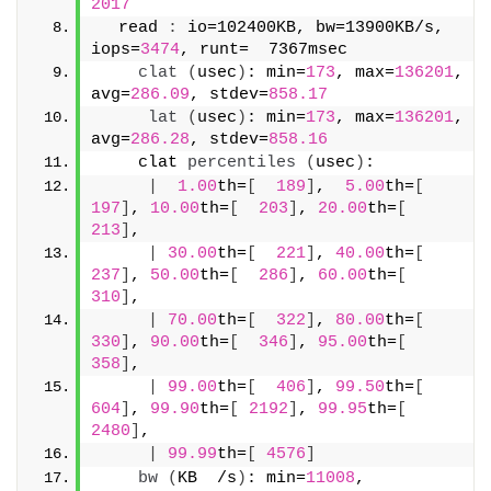
2017
  read 
:
 io=102400KB, bw=13900KB/s, 
iops=
3474
, runt=  7367msec
clat
(
usec
)
: min=
173
, max=
136201
, 
avg=
286.09
, stdev=
858.17
lat
(
usec
)
: min=
173
, max=
136201
, 
avg=
286.28
, stdev=
858.16
    clat 
percentiles
(
usec
)
:
|
1.00
th=
[
189
]
,  
5.00
th=
[
197
]
, 
10.00
th=
[
203
]
, 
20.00
th=
[
213
]
,
|
30.00
th=
[
221
]
, 
40.00
th=
[
237
]
, 
50.00
th=
[
286
]
, 
60.00
th=
[
310
]
,
|
70.00
th=
[
322
]
, 
80.00
th=
[
330
]
, 
90.00
th=
[
346
]
, 
95.00
th=
[
358
]
,
|
99.00
th=
[
406
]
, 
99.50
th=
[
604
]
, 
99.90
th=
[
2192
]
, 
99.95
th=
[
2480
]
,
|
99.99
th=
[
4576
]
bw
(
KB  /s
)
: min=
11008
, 