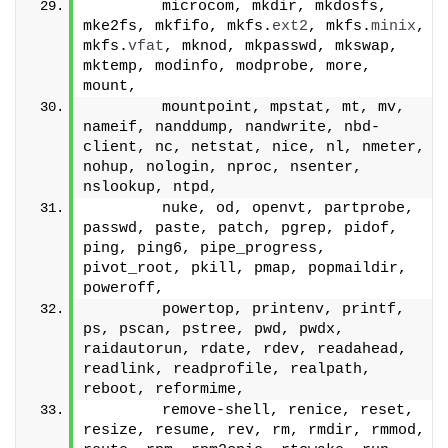
        microcom, mkdir, mkdosfs, 
mke2fs, mkfifo, mkfs.
ext2
, mkfs.
minix
, 
mkfs.
vfat
, mknod, mkpasswd, mkswap, 
mktemp, modinfo, modprobe, more, 
mount,
        mountpoint, mpstat, mt, mv, 
nameif, nanddump, nandwrite, nbd-
client, nc, netstat, nice, nl, nmeter, 
nohup, nologin, nproc, nsenter, 
nslookup, ntpd,
        nuke, od, openvt, partprobe, 
passwd, paste, patch, pgrep, pidof, 
ping, ping6, pipe_progress, 
pivot_root, pkill, pmap, popmaildir, 
poweroff,
        powertop, printenv, printf, 
ps, pscan, pstree, pwd, pwdx, 
raidautorun, rdate, rdev, readahead, 
readlink, readprofile, realpath, 
reboot, reformime,
        remove-shell, renice, reset, 
resize, resume, rev, rm, rmdir, rmmod, 