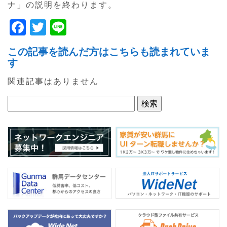
ナ」の説明を終わります。
F
T
Li
a
w
n
この記事を読んだ方はこちらも読まれていま
c
itt
e
す
e
er
関連記事はありません
b
o
o
k