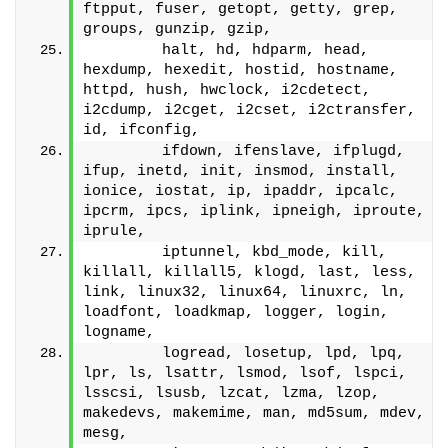
ftpput, fuser, getopt, getty, grep, 
groups, gunzip, gzip,
        halt, hd, hdparm, head, 
hexdump, hexedit, hostid, hostname, 
httpd, hush, hwclock, i2cdetect, 
i2cdump, i2cget, i2cset, i2ctransfer, 
id, ifconfig,
        ifdown, ifenslave, ifplugd, 
ifup, inetd, init, insmod, install, 
ionice, iostat, ip, ipaddr, ipcalc, 
ipcrm, ipcs, iplink, ipneigh, iproute, 
iprule,
        iptunnel, kbd_mode, kill, 
killall, killall5, klogd, last, less, 
link, linux32, linux64, linuxrc, ln, 
loadfont, loadkmap, logger, login, 
logname,
        logread, losetup, lpd, lpq, 
lpr, ls, lsattr, lsmod, lsof, lspci, 
lsscsi, lsusb, lzcat, lzma, lzop, 
makedevs, makemime, man, md5sum, mdev, 
mesg,