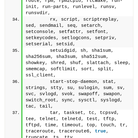
route, rpm, rpm2cpio, rtcwake, run-
init, run-parts, runlevel, runsv, 
runsvdir,
        rx, script, scriptreplay, 
sed, sendmail, seq, setarch, 
setconsole, setfattr, setfont, 
setkeycodes, setlogcons, setpriv, 
setserial, setsid,
        setuidgid, sh, sha1sum, 
sha256sum, sha3sum, sha512sum, 
showkey, shred, shuf, slattach, sleep, 
smemcap, softlimit, sort, split, 
ssl_client,
        start-stop-daemon, stat, 
strings, stty, su, sulogin, sum, sv, 
svc, svlogd, svok, swapoff, swapon, 
switch_root, sync, sysctl, syslogd, 
tac, tail,
        tar, taskset, tc, tcpsvd, 
tee, telnet, telnetd, test, tftp, 
tftpd, time, timeout, top, touch, tr, 
traceroute, traceroute6, 
true
, 
truncate, ts, tty,