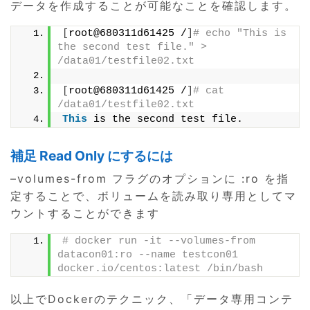
データを作成することが可能なことを確認します。
[
root@680311d61425 /
]
# echo "This is 
the second test file." > 
/data01/testfile02.txt
[
root@680311d61425 /
]
# cat 
/data01/testfile02.txt
This
 is the second test file.
補足 Read Only にするには
–volumes-from フラグのオプションに :ro を指
定することで、ボリュームを読み取り専用としてマ
ウントすることができます
# docker run -it --volumes-from 
datacon01:ro --name testcon01 
docker.io/centos:latest /bin/bash
以上でDockerのテクニック、「データ専用コンテ