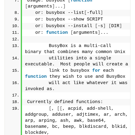
Usage: busybox 
[
function
[
arguments
]
...
]
   or: busybox --list
[
-full
]
   or: busybox --show SCRIPT
   or: busybox --install 
[
-s
]
[
DIR
]
   or: 
function
[
arguments
]
...
        BusyBox is a multi-call 
binary that combines many common Unix
        utilities into a single 
executable.  Most people will create a
        link to busybox 
for
 each 
function
 they wish to use and BusyBox
        will act like whatever it was 
invoked as.
Currently defined functions:
[
, 
[[
, acpid, add-shell, 
addgroup, adduser, adjtimex, ar, arch, 
arp, arping, ash, awk, base64, 
basename, bc, beep, blkdiscard, blkid, 
blockdev,