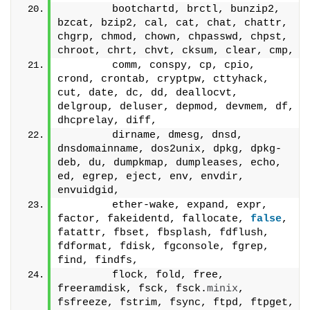
        bootchartd, brctl, bunzip2, 
bzcat, bzip2, cal, cat, chat, chattr, 
chgrp, chmod, chown, chpasswd, chpst, 
chroot, chrt, chvt, cksum, clear, cmp,
        comm, conspy, cp, cpio, 
crond, crontab, cryptpw, cttyhack, 
cut, date, dc, dd, deallocvt, 
delgroup, deluser, depmod, devmem, df, 
dhcprelay, diff,
        dirname, dmesg, dnsd, 
dnsdomainname, dos2unix, dpkg, dpkg-
deb, du, dumpkmap, dumpleases, echo, 
ed, egrep, eject, env, envdir, 
envuidgid,
        ether-wake, expand, expr, 
factor, fakeidentd, fallocate, 
false
, 
fatattr, fbset, fbsplash, fdflush, 
fdformat, fdisk, fgconsole, fgrep, 
find, findfs,
        flock, fold, free, 
freeramdisk, fsck, fsck.
minix
, 
fsfreeze, fstrim, fsync, ftpd, ftpget, 