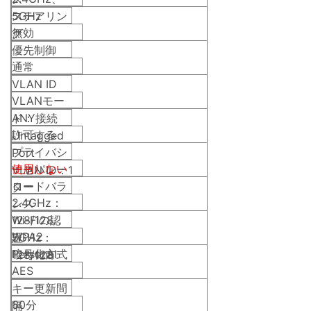
5GHz
ステアリン
無効
グ
優先制御
通常
VLAN ID
VLANモー
ド：
ANY接続
許可する
Untagged
プライバシ
Port
使用しない
ーセパレー
VLAN ID：1
ロードバラ
ター
2.4GHz：
ンス
128/128
Wi-Fiの認
WPA2
5GHz：
証
Personal
暗号化方式
128/128
AES
キー更新間
60分
隔