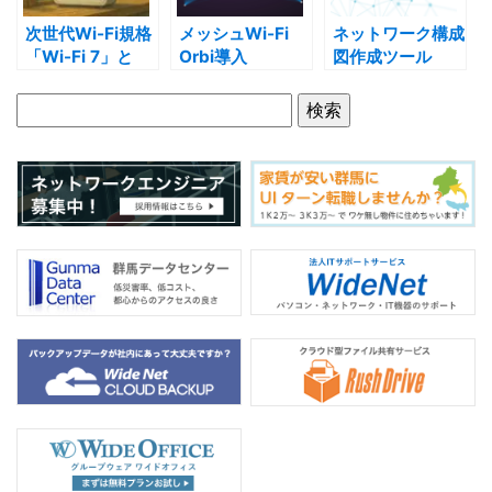
k
次世代Wi-Fi規格
メッシュWi-Fi
ネットワーク構成
「Wi-Fi 7」と
Orbi導入
図作成ツール
は？
「Network
Sketcher」を試
してみる