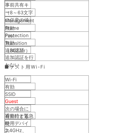
事前共有キ
ー
（8～63文字
の任意の値）
Management
Frame
無効
Protection
Fast
無効
Transition
追加認証
（802.11r）
追加認証を行
わない
■ゲスト用Wi-Fi
Wi-Fi
有効
SSID
Guest
次の場合に
通常時と緊急
有効にする
時
使用デバイ
2.4GHz、
ス