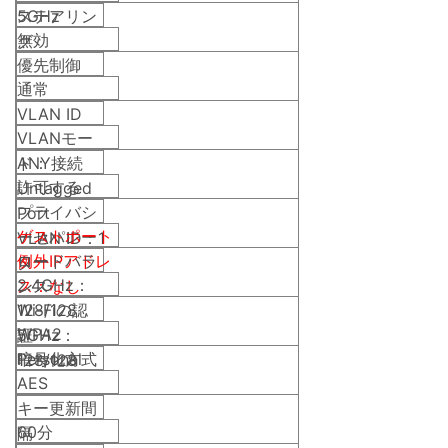
5GHz
ステアリン
無効
グ
優先制御
通常
VLAN ID
VLANモー
ド：
ANY接続
許可する
Untagged
プライバシ
Port
ゲストポート
ーセパレー
VLAN ID：1
例外IPアドレ
ロードバラ
ター
2.4GHz：
ス：なし
ンス
128/128
Wi-Fiの認
WPA2
5GHz：
証
Personal
暗号化方式
128/128
AES
キー更新間
60分
隔