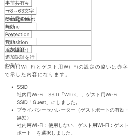
事前共有キ
ー
（8～63文字
の任意の値）
Management
Frame
無効
Protection
Fast
無効
Transition
追加認証
（802.11r）
追加認証を行
わない
社内用Wi-Fiとゲスト用Wi-Fiの設定の違いは赤字
で示した内容になります。
SSID
社内用Wi-Fi SSID「Work」、ゲスト用Wi-Fi
SSID「Guest」にしました。
プライバシーセパレーター（ゲストポートの有効・
無効）
社内用Wi-Fi：使用しない、ゲスト用Wi-Fi：ゲスト
ポート を選択しました。