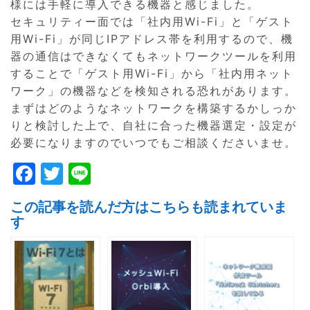
様には手軽に導入できる機器と感じました。
セキュリティー面では「社内用Wi-Fi」と「ゲスト
用Wi-Fi」が同じIPアドレス帯を利用するので、機
器の通信はできなくてもネットワークツールを利用
することで「ゲスト用Wi-Fi」から「社内用ネット
ワーク」の機器などを検知される恐れがあります。
まずはどのようなネットワークを構築するかしっか
りと検討した上で、自社に合った機器選定・設定が
必要になりますのでいつでもご相談くださいませ。
F
T
Li
a
w
n
この記事を読んだ方はこちらも読まれていま
c
itt
e
す
e
er
b
o
o