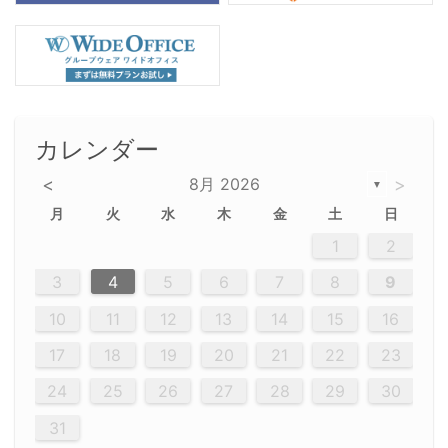
カレンダー
<
8月 2026
>
▼
月
火
水
木
金
土
日
5
5
2
5
3
6
4
6
2
2
5
3
6
4
2
5
3
4
3
5
3
6
2
4
2
5
5
4
6
2
4
3
5
3
6
5
3
5
4
6
2
4
3
6
2
3
5
2
5
3
6
4
2
5
3
3
6
2
4
2
5
3
6
4
4
3
5
3
6
2
4
2
5
4
6
3
5
3
6
3
6
4
6
3
5
4
2
5
3
6
4
6
2
5
3
6
4
7
7
7
7
7
7
7
7
7
7
7
7
7
7
7
7
7
7
7
7
1
1
1
1
1
1
1
1
1
1
1
1
1
1
1
1
1
1
1
1
1
1
1
1
1
2
12
14
12
14
12
10
13
13
12
10
13
14
12
14
10
10
12
10
13
14
12
12
13
14
10
12
10
13
12
14
10
12
13
14
14
10
13
14
10
12
12
10
13
14
12
14
10
10
13
14
12
10
13
14
10
12
10
13
14
12
13
14
10
12
10
13
14
10
13
13
10
12
14
12
14
10
13
13
12
10
13
14
11
11
11
11
11
11
11
11
11
11
11
11
11
11
11
11
11
11
8
8
9
8
9
9
8
8
9
8
9
9
8
9
8
8
9
8
9
8
9
8
8
9
9
9
8
8
8
9
9
8
8
8
8
8
9
8
9
8
8
3
4
5
6
7
8
9
20
20
20
20
20
20
20
20
20
20
20
20
20
20
20
20
20
20
20
19
21
19
15
15
21
16
19
15
18
16
16
19
15
15
18
21
16
19
21
18
19
15
16
18
21
16
19
19
15
18
16
18
21
19
15
19
21
19
15
18
16
18
21
21
15
16
21
19
15
16
19
15
15
18
21
16
19
21
16
18
21
16
19
15
15
18
18
21
19
15
16
18
21
16
19
15
18
21
19
15
21
15
18
19
15
15
18
21
16
19
21
15
18
16
19
15
15
18
21
17
17
17
17
17
17
17
17
17
17
17
17
17
17
17
17
17
17
17
17
17
17
10
11
12
13
14
15
16
26
28
26
22
22
28
23
26
24
22
25
23
23
26
22
24
22
25
28
23
26
28
24
25
24
26
22
24
23
25
28
23
26
26
22
25
23
25
28
24
26
22
24
26
28
24
26
22
25
23
25
28
28
24
22
23
28
24
26
22
23
26
22
24
22
25
28
23
26
28
24
24
23
25
28
23
26
22
24
22
25
25
28
24
26
22
24
23
25
28
23
26
22
25
28
24
26
22
24
28
24
22
25
24
26
22
22
25
28
23
26
28
24
22
25
23
26
22
24
22
25
28
27
27
27
27
27
27
27
27
27
27
27
27
27
27
27
27
27
27
27
17
18
19
20
21
22
23
29
30
29
30
29
29
30
29
30
30
29
30
29
29
30
29
30
29
29
29
30
30
30
29
29
29
30
30
29
29
29
29
30
29
29
29
31
31
31
31
31
31
31
31
31
31
31
31
31
24
25
26
27
28
29
30
31