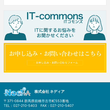
株式会社 ネディア
〒371-0844 群馬県前橋市古市町553番地
TEL：027-210-5403 FAX：027-210-5407