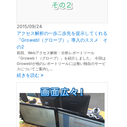
30
30
30
30
30
30
30
30
30
30
30
30
30
30
30
30
30
30
30
30
30
30
31
31
31
31
31
31
31
31
31
31
31
31
31
31
31
31
31
31
31
31
31
2015/09/24
アクセス解析の一歩二歩先を提示してくれる
『Groweb!（グローブ）』導入のススメ そ
の2
前回、Webアクセス解析・分析レポートツール
『Groweb！（グローブ）』を紹介しました。 今回は
Groweb!が他のレポートツールには無い独自のサービ
スについてご案内し…
続きを読む