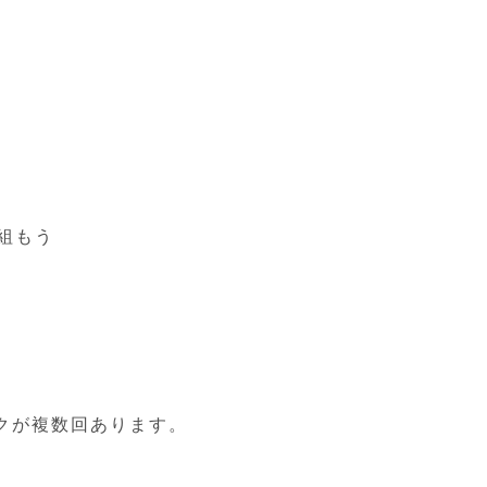
座
組もう
クが複数回あります。