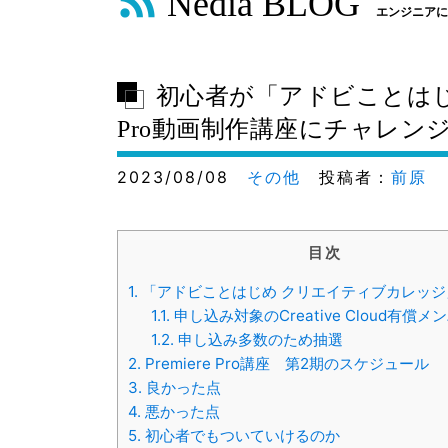
Nedia BLOG
エンジニアに
初心者が「アドビことはじめ
Pro動画制作講座にチャレン
2023/08/08
その他
投稿者：
前原
目次
1.
「アドビことはじめ クリエイティブカレッジ
1.1.
申し込み対象のCreative Cloud有償
1.2.
申し込み多数のため抽選
2.
Premiere Pro講座 第2期のスケジュール
3.
良かった点
4.
悪かった点
5.
初心者でもついていけるのか