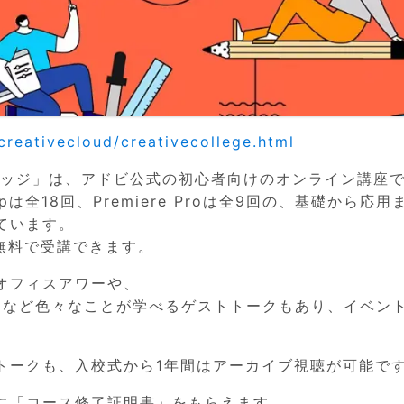
1
1
1
1
1
1
1
1
1
1
1
1
1
1
1
1
1
1
1
1
2
2
2
2
2
2
2
2
2
2
2
2
2
2
2
2
2
2
2
2
1
1
1
1
1
1
1
1
1
1
1
1
1
1
1
1
1
1
1
3
3
2
2
2
3
3
2
3
2
3
2
3
2
3
3
2
3
2
3
3
2
3
2
3
2
3
2
3
2
3
2
2
3
3
2
2
2
3
1
1
1
1
1
1
1
1
1
1
1
1
1
1
1
1
1
1
1
1
1
2
4
2
4
2
3
3
2
3
4
2
4
2
3
4
2
2
3
4
2
3
2
4
2
3
4
4
3
4
2
2
3
4
2
4
3
4
2
3
4
2
3
4
2
3
4
2
3
4
3
3
2
4
2
4
3
3
2
3
4
1
1
1
1
1
1
1
1
1
1
1
1
1
1
1
1
1
1
6
8
6
2
2
8
3
6
4
2
5
3
3
6
2
4
2
5
8
3
6
8
4
5
4
6
2
4
3
5
8
3
6
6
2
5
3
5
8
4
6
2
4
6
8
4
6
2
5
3
5
8
8
4
2
3
8
4
6
2
3
6
2
4
2
5
8
3
6
8
4
4
3
5
8
3
6
2
4
2
5
5
8
4
6
2
4
3
5
8
3
6
2
5
8
4
6
2
4
8
4
2
5
4
6
2
2
5
8
3
6
8
4
2
5
3
6
2
4
2
5
8
7
7
7
7
7
7
7
7
7
7
7
7
7
7
7
7
7
7
7
9
3
3
9
4
5
8
3
6
8
4
4
3
5
8
3
6
9
4
9
5
6
5
3
5
8
4
6
9
4
3
6
8
4
6
9
5
3
5
8
9
5
3
6
8
4
6
9
9
5
8
3
4
9
5
3
4
3
5
8
3
6
9
4
9
5
5
8
4
6
9
4
3
5
8
3
6
6
9
5
3
5
8
4
6
9
4
3
6
8
9
5
3
5
8
9
5
8
3
6
8
5
3
3
6
9
4
9
5
8
3
6
8
4
3
5
8
3
6
9
7
7
7
7
7
7
7
7
7
7
7
7
7
7
7
7
7
7
7
7
7
10
10
10
10
10
10
10
10
10
10
10
10
10
10
10
10
10
10
10
10
8
8
4
4
5
8
6
9
4
9
5
5
8
4
6
9
4
5
8
6
6
8
4
6
9
5
5
8
8
4
9
5
6
8
4
6
9
8
6
8
4
9
5
6
9
4
5
6
8
4
5
8
4
6
9
4
5
8
6
6
9
5
5
8
4
6
9
4
6
8
4
6
9
5
5
8
4
9
6
8
4
6
9
6
9
4
9
6
8
4
4
5
8
6
9
4
9
5
8
4
6
9
4
7
7
7
7
7
7
7
7
7
7
7
7
7
7
7
7
7
7
10
10
10
10
10
10
10
10
10
10
10
10
10
10
10
10
10
10
10
11
11
11
11
11
11
11
11
11
11
11
11
11
11
11
11
11
11
11
11
9
9
5
5
6
9
5
8
6
6
9
5
5
8
6
9
8
9
5
6
8
6
9
9
5
8
6
8
9
5
9
9
5
8
6
8
5
6
9
5
6
9
5
5
8
6
9
6
8
6
9
5
5
8
8
9
5
6
8
6
9
5
8
9
5
5
8
9
5
5
8
6
9
5
8
6
9
5
5
8
7
7
7
7
7
7
7
7
7
7
7
7
7
7
7
7
7
7
7
7
7
7
13
15
13
15
10
13
14
12
14
10
10
13
14
12
15
10
13
15
12
13
14
10
12
15
10
13
13
12
14
10
12
15
13
14
13
15
13
12
14
10
12
15
15
14
10
15
13
10
13
14
12
15
10
13
15
14
10
12
15
10
13
14
12
12
15
13
14
10
12
15
10
13
12
14
15
13
14
15
14
12
14
13
12
15
10
13
15
14
12
14
10
13
14
12
15
11
11
11
11
11
11
11
11
11
11
11
11
11
11
11
11
11
11
11
11
11
11
9
9
9
9
9
9
9
9
9
9
9
9
9
9
9
9
9
9
9
9
9
9
9
9
14
16
14
10
10
16
14
12
15
10
13
15
14
10
12
15
10
13
16
14
16
12
13
12
14
10
12
15
13
16
14
14
10
13
15
13
16
12
14
10
12
15
14
16
12
14
10
13
15
13
16
16
12
15
10
16
12
14
10
14
10
12
15
10
13
16
14
16
12
12
15
13
16
14
10
12
15
10
13
13
16
12
14
10
12
15
13
16
14
10
13
15
16
12
14
10
12
15
16
12
15
10
13
15
12
14
10
10
13
16
14
16
12
15
10
13
15
14
10
12
15
10
13
16
11
11
11
11
11
11
11
11
11
11
11
11
11
11
11
11
11
15
15
12
15
13
16
14
16
12
12
15
13
16
14
12
15
13
14
13
15
13
16
12
14
12
15
15
14
16
12
14
13
15
13
16
15
13
15
14
16
12
14
13
16
12
13
15
12
15
13
16
14
12
15
13
13
16
12
14
12
15
13
16
14
14
13
15
13
16
12
14
12
15
14
16
13
15
13
16
13
16
14
16
13
15
14
12
15
13
16
14
16
12
15
13
16
14
17
17
17
17
17
17
17
17
17
17
17
17
17
17
17
17
17
17
17
17
11
11
11
11
11
11
11
11
11
11
11
11
11
11
11
11
11
11
11
11
11
11
11
11
16
18
16
12
12
18
13
16
14
12
15
13
13
16
12
14
12
15
18
13
16
18
14
15
14
16
12
14
13
15
18
13
16
16
12
15
13
15
18
14
16
12
14
16
18
14
16
12
15
13
15
18
18
14
12
13
18
14
16
12
13
16
12
14
12
15
18
13
16
18
14
14
13
15
18
13
16
12
14
12
15
15
18
14
16
12
14
13
15
18
13
16
12
15
18
14
16
12
14
18
14
12
15
14
16
12
12
15
18
13
16
18
14
12
15
13
16
12
14
12
15
18
17
17
17
17
17
17
17
17
17
17
17
17
17
17
17
17
17
17
17
reativecloud/creativecollege.html
20
22
20
22
20
20
22
20
22
20
22
20
20
22
20
20
22
20
22
22
22
20
20
22
20
22
22
20
22
20
22
20
22
20
22
20
22
20
22
20
22
16
16
18
21
16
19
21
16
18
21
16
19
18
19
18
16
18
21
19
16
19
21
19
18
16
18
21
18
16
19
21
19
18
21
16
18
16
16
18
21
16
19
18
18
21
19
16
18
21
16
19
19
18
16
18
21
19
16
19
21
18
16
18
21
18
21
16
19
21
18
16
16
19
18
21
16
19
21
16
18
21
16
19
17
17
17
17
17
17
17
17
17
17
17
17
17
17
17
17
17
23
23
22
20
22
22
20
23
23
20
22
20
23
20
22
20
23
22
23
20
22
20
23
23
22
23
22
20
23
23
22
20
23
22
20
20
23
22
20
23
20
22
23
22
23
22
20
22
20
23
23
22
20
22
22
20
23
21
21
18
21
19
18
18
21
19
18
21
19
19
21
19
18
18
21
21
18
19
21
19
21
19
21
18
19
18
19
21
18
21
19
18
21
19
19
18
18
21
19
19
21
19
18
18
21
19
21
19
19
19
21
18
21
19
18
21
19
17
17
17
17
17
17
17
17
17
17
17
17
17
17
17
17
17
17
17
17
17
17
17
17
22
24
22
24
22
20
23
23
22
20
23
24
22
24
20
20
22
20
23
24
22
22
23
24
20
22
20
23
22
24
20
22
23
24
24
20
23
24
20
22
22
20
23
24
22
24
20
20
23
24
22
20
23
24
20
22
20
23
24
22
23
24
20
22
20
23
24
20
23
23
20
22
24
22
24
20
23
23
22
20
23
24
18
18
19
18
21
19
19
18
18
21
19
21
18
19
21
19
18
21
19
21
18
18
21
19
21
18
19
18
19
18
18
21
19
19
21
19
18
18
21
21
18
19
21
19
18
21
18
18
21
18
18
21
19
18
21
19
18
18
21
23
25
23
25
20
23
24
22
24
20
20
23
24
22
25
20
23
25
22
23
24
20
22
25
20
23
23
22
24
20
22
25
23
24
23
25
23
22
24
20
22
25
25
24
20
25
23
20
23
24
22
25
20
23
25
24
20
22
25
20
23
24
22
22
25
23
24
20
22
25
20
23
22
24
25
23
24
25
24
22
24
23
22
25
20
23
25
24
22
24
20
23
24
22
25
19
19
21
19
19
21
19
21
21
19
21
19
21
19
21
21
19
21
19
21
19
19
21
19
21
21
19
21
19
21
19
21
19
21
19
21
21
19
21
19
19
21
19
19
21
19
29
23
23
29
24
25
28
23
26
28
24
24
23
25
28
23
26
29
24
29
25
26
25
23
25
28
24
26
29
24
23
26
28
24
26
29
25
23
25
28
29
25
23
26
28
24
26
29
25
28
23
24
29
25
23
24
23
25
28
23
26
29
24
29
25
25
28
24
26
29
24
23
25
28
23
26
26
29
25
23
25
28
24
26
29
24
23
26
28
29
25
23
25
28
29
25
28
23
26
28
25
23
23
26
29
24
29
25
28
23
26
28
24
23
25
28
23
26
29
27
27
27
27
27
27
27
27
27
27
27
27
27
27
27
27
27
27
27
27
27
28
30
28
24
24
30
25
28
26
29
24
29
25
25
28
24
26
29
24
30
25
28
30
26
26
28
24
26
29
25
30
25
28
28
24
29
25
30
26
28
24
26
29
28
30
26
28
24
29
25
30
26
29
24
25
30
26
28
24
25
28
24
26
29
24
30
25
28
30
26
26
29
25
30
25
28
24
26
29
24
30
26
28
24
26
29
25
30
25
28
24
29
30
26
28
24
26
29
26
29
24
29
26
28
24
24
30
25
28
30
26
29
24
29
25
28
24
26
29
24
30
27
27
27
27
27
27
27
27
27
27
27
27
27
27
27
27
27
27
29
29
25
25
26
29
30
25
28
30
26
26
29
25
30
25
28
26
29
28
29
25
30
26
28
26
29
25
28
30
26
28
29
25
30
29
29
25
28
30
26
28
30
25
26
29
25
26
29
25
30
25
28
26
29
30
26
28
26
29
25
30
25
28
28
29
25
30
26
28
26
25
28
30
29
25
30
30
25
28
30
29
25
25
28
26
29
30
25
28
30
26
29
25
30
25
28
27
27
27
27
27
27
27
27
27
27
27
27
27
27
27
27
27
27
27
27
27
27
31
31
31
31
31
31
31
31
31
31
31
31
30
30
26
26
30
28
26
29
30
26
28
26
29
30
28
29
28
30
26
28
29
30
26
29
29
28
30
26
28
30
28
30
26
29
29
28
26
28
30
26
30
26
28
26
29
30
28
28
29
30
26
28
26
29
28
30
26
28
29
26
29
28
30
26
28
28
26
29
28
30
26
26
29
30
28
26
29
30
26
28
26
29
27
27
27
27
27
27
27
27
27
27
27
27
27
27
27
27
27
31
31
31
31
31
31
31
31
31
31
31
31
31
レッジ」は、アドビ公式の初心者向けのオンライン講座
shopは全18回、Premiere Proは全9回の、基礎から応
30
30
30
30
30
30
30
30
30
30
30
30
30
30
30
30
30
30
30
30
30
30
31
31
31
31
31
31
31
31
31
31
31
31
31
31
31
31
31
31
31
31
31
ています。
完全無料で受講できます。
オフィスアワーや、
ctsについてなど色々なことが学べるゲストトークもあり、イベン
トークも、入校式から1年間はアーカイブ視聴が可能で
に「コース修了証明書」をもらえます。