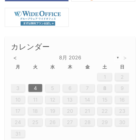
カレンダー
<
8月 2026
>
▼
月
火
水
木
金
土
日
5
5
2
5
3
6
4
6
2
2
5
3
6
4
2
5
3
4
3
5
3
6
2
4
2
5
5
4
6
2
4
3
5
3
6
5
3
5
4
6
2
4
3
6
2
3
5
2
5
3
6
4
2
5
3
3
6
2
4
2
5
3
6
4
4
3
5
3
6
2
4
2
5
4
6
3
5
3
6
3
6
4
6
3
5
4
2
5
3
6
4
6
2
5
3
6
4
7
7
7
7
7
7
7
7
7
7
7
7
7
7
7
7
7
7
7
7
1
1
1
1
1
1
1
1
1
1
1
1
1
1
1
1
1
1
1
1
1
1
1
1
1
2
12
14
12
14
12
10
13
13
12
10
13
14
12
14
10
10
12
10
13
14
12
12
13
14
10
12
10
13
12
14
10
12
13
14
14
10
13
14
10
12
12
10
13
14
12
14
10
10
13
14
12
10
13
14
10
12
10
13
14
12
13
14
10
12
10
13
14
10
13
13
10
12
14
12
14
10
13
13
12
10
13
14
11
11
11
11
11
11
11
11
11
11
11
11
11
11
11
11
11
11
8
8
9
8
9
9
8
8
9
8
9
9
8
9
8
8
9
8
9
8
9
8
8
9
9
9
8
8
8
9
9
8
8
8
8
8
9
8
9
8
8
3
4
5
6
7
8
9
20
20
20
20
20
20
20
20
20
20
20
20
20
20
20
20
20
20
20
19
21
19
15
15
21
16
19
15
18
16
16
19
15
15
18
21
16
19
21
18
19
15
16
18
21
16
19
19
15
18
16
18
21
19
15
19
21
19
15
18
16
18
21
21
15
16
21
19
15
16
19
15
15
18
21
16
19
21
16
18
21
16
19
15
15
18
18
21
19
15
16
18
21
16
19
15
18
21
19
15
21
15
18
19
15
15
18
21
16
19
21
15
18
16
19
15
15
18
21
17
17
17
17
17
17
17
17
17
17
17
17
17
17
17
17
17
17
17
17
17
17
10
11
12
13
14
15
16
26
28
26
22
22
28
23
26
24
22
25
23
23
26
22
24
22
25
28
23
26
28
24
25
24
26
22
24
23
25
28
23
26
26
22
25
23
25
28
24
26
22
24
26
28
24
26
22
25
23
25
28
28
24
22
23
28
24
26
22
23
26
22
24
22
25
28
23
26
28
24
24
23
25
28
23
26
22
24
22
25
25
28
24
26
22
24
23
25
28
23
26
22
25
28
24
26
22
24
28
24
22
25
24
26
22
22
25
28
23
26
28
24
22
25
23
26
22
24
22
25
28
27
27
27
27
27
27
27
27
27
27
27
27
27
27
27
27
27
27
27
17
18
19
20
21
22
23
29
30
29
30
29
29
30
29
30
30
29
30
29
29
30
29
30
29
29
29
30
30
30
29
29
29
30
30
29
29
29
29
30
29
29
29
31
31
31
31
31
31
31
31
31
31
31
31
31
24
25
26
27
28
29
30
31