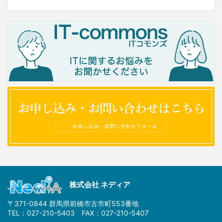
株式会社 ネディア
〒371-0844 群馬県前橋市古市町553番地
TEL：027-210-5403 FAX：027-210-5407