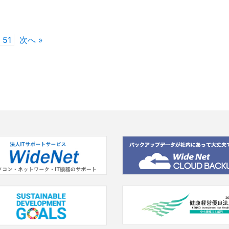
51
次へ »