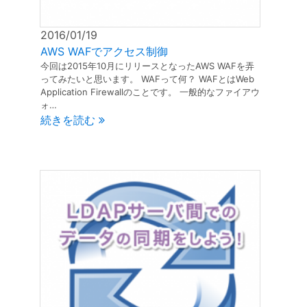
2016/01/19
1
1
1
1
1
1
1
1
1
1
1
1
1
1
1
1
1
1
1
1
2
2
2
2
2
2
2
2
2
2
2
2
2
2
2
2
2
2
2
2
1
1
1
1
1
1
1
1
1
1
1
1
1
1
1
1
1
1
1
3
3
2
2
2
3
3
2
3
2
3
2
3
2
3
3
2
3
2
3
3
2
3
2
3
2
3
2
3
2
3
2
2
3
3
2
2
2
3
1
1
1
1
1
1
1
1
1
1
1
1
1
1
1
1
1
1
1
1
1
2
4
2
4
2
3
3
2
3
4
2
4
2
3
4
2
2
3
4
2
3
2
4
2
3
4
4
3
4
2
2
3
4
2
4
3
4
2
3
4
2
3
4
2
3
4
2
3
4
3
3
2
4
2
4
3
3
2
3
4
1
1
1
1
1
1
1
1
1
1
1
1
1
1
1
1
1
1
AWS WAFでアクセス制御
6
8
6
2
2
8
3
6
4
2
5
3
3
6
2
4
2
5
8
3
6
8
4
5
4
6
2
4
3
5
8
3
6
6
2
5
3
5
8
4
6
2
4
6
8
4
6
2
5
3
5
8
8
4
2
3
8
4
6
2
3
6
2
4
2
5
8
3
6
8
4
4
3
5
8
3
6
2
4
2
5
5
8
4
6
2
4
3
5
8
3
6
2
5
8
4
6
2
4
8
4
2
5
4
6
2
2
5
8
3
6
8
4
2
5
3
6
2
4
2
5
8
7
7
7
7
7
7
7
7
7
7
7
7
7
7
7
7
7
7
7
9
3
3
9
4
5
8
3
6
8
4
4
3
5
8
3
6
9
4
9
5
6
5
3
5
8
4
6
9
4
3
6
8
4
6
9
5
3
5
8
9
5
3
6
8
4
6
9
9
5
8
3
4
9
5
3
4
3
5
8
3
6
9
4
9
5
5
8
4
6
9
4
3
5
8
3
6
6
9
5
3
5
8
4
6
9
4
3
6
8
9
5
3
5
8
9
5
8
3
6
8
5
3
3
6
9
4
9
5
8
3
6
8
4
3
5
8
3
6
9
7
7
7
7
7
7
7
7
7
7
7
7
7
7
7
7
7
7
7
7
7
10
10
10
10
10
10
10
10
10
10
10
10
10
10
10
10
10
10
10
10
8
8
4
4
5
8
6
9
4
9
5
5
8
4
6
9
4
5
8
6
6
8
4
6
9
5
5
8
8
4
9
5
6
8
4
6
9
8
6
8
4
9
5
6
9
4
5
6
8
4
5
8
4
6
9
4
5
8
6
6
9
5
5
8
4
6
9
4
6
8
4
6
9
5
5
8
4
9
6
8
4
6
9
6
9
4
9
6
8
4
4
5
8
6
9
4
9
5
8
4
6
9
4
7
7
7
7
7
7
7
7
7
7
7
7
7
7
7
7
7
7
10
10
10
10
10
10
10
10
10
10
10
10
10
10
10
10
10
10
10
11
11
11
11
11
11
11
11
11
11
11
11
11
11
11
11
11
11
11
11
9
9
5
5
6
9
5
8
6
6
9
5
5
8
6
9
8
9
5
6
8
6
9
9
5
8
6
8
9
5
9
9
5
8
6
8
5
6
9
5
6
9
5
5
8
6
9
6
8
6
9
5
5
8
8
9
5
6
8
6
9
5
8
9
5
5
8
9
5
5
8
6
9
5
8
6
9
5
5
8
7
7
7
7
7
7
7
7
7
7
7
7
7
7
7
7
7
7
7
7
7
7
今回は2015年10月にリリースとなったAWS WAFを弄
ってみたいと思います。 WAFって何？ WAFとはWeb
13
15
13
15
10
13
14
12
14
10
10
13
14
12
15
10
13
15
12
13
14
10
12
15
10
13
13
12
14
10
12
15
13
14
13
15
13
12
14
10
12
15
15
14
10
15
13
10
13
14
12
15
10
13
15
14
10
12
15
10
13
14
12
12
15
13
14
10
12
15
10
13
12
14
15
13
14
15
14
12
14
13
12
15
10
13
15
14
12
14
10
13
14
12
15
11
11
11
11
11
11
11
11
11
11
11
11
11
11
11
11
11
11
11
11
11
11
9
9
9
9
9
9
9
9
9
9
9
9
9
9
9
9
9
9
9
9
9
9
9
9
14
16
14
10
10
16
14
12
15
10
13
15
14
10
12
15
10
13
16
14
16
12
13
12
14
10
12
15
13
16
14
14
10
13
15
13
16
12
14
10
12
15
14
16
12
14
10
13
15
13
16
16
12
15
10
16
12
14
10
14
10
12
15
10
13
16
14
16
12
12
15
13
16
14
10
12
15
10
13
13
16
12
14
10
12
15
13
16
14
10
13
15
16
12
14
10
12
15
16
12
15
10
13
15
12
14
10
10
13
16
14
16
12
15
10
13
15
14
10
12
15
10
13
16
11
11
11
11
11
11
11
11
11
11
11
11
11
11
11
11
11
15
15
12
15
13
16
14
16
12
12
15
13
16
14
12
15
13
14
13
15
13
16
12
14
12
15
15
14
16
12
14
13
15
13
16
15
13
15
14
16
12
14
13
16
12
13
15
12
15
13
16
14
12
15
13
13
16
12
14
12
15
13
16
14
14
13
15
13
16
12
14
12
15
14
16
13
15
13
16
13
16
14
16
13
15
14
12
15
13
16
14
16
12
15
13
16
14
17
17
17
17
17
17
17
17
17
17
17
17
17
17
17
17
17
17
17
17
11
11
11
11
11
11
11
11
11
11
11
11
11
11
11
11
11
11
11
11
11
11
11
11
16
18
16
12
12
18
13
16
14
12
15
13
13
16
12
14
12
15
18
13
16
18
14
15
14
16
12
14
13
15
18
13
16
16
12
15
13
15
18
14
16
12
14
16
18
14
16
12
15
13
15
18
18
14
12
13
18
14
16
12
13
16
12
14
12
15
18
13
16
18
14
14
13
15
18
13
16
12
14
12
15
15
18
14
16
12
14
13
15
18
13
16
12
15
18
14
16
12
14
18
14
12
15
14
16
12
12
15
18
13
16
18
14
12
15
13
16
12
14
12
15
18
17
17
17
17
17
17
17
17
17
17
17
17
17
17
17
17
17
17
17
Application Firewallのことです。 一般的なファイアウ
ォ…
20
22
20
22
20
20
22
20
22
20
22
20
20
22
20
20
22
20
22
22
22
20
20
22
20
22
22
20
22
20
22
20
22
20
22
20
22
20
22
20
22
16
16
18
21
16
19
21
16
18
21
16
19
18
19
18
16
18
21
19
16
19
21
19
18
16
18
21
18
16
19
21
19
18
21
16
18
16
16
18
21
16
19
18
18
21
19
16
18
21
16
19
19
18
16
18
21
19
16
19
21
18
16
18
21
18
21
16
19
21
18
16
16
19
18
21
16
19
21
16
18
21
16
19
17
17
17
17
17
17
17
17
17
17
17
17
17
17
17
17
17
23
23
22
20
22
22
20
23
23
20
22
20
23
20
22
20
23
22
23
20
22
20
23
23
22
23
22
20
23
23
22
20
23
22
20
20
23
22
20
23
20
22
23
22
23
22
20
22
20
23
23
22
20
22
22
20
23
21
21
18
21
19
18
18
21
19
18
21
19
19
21
19
18
18
21
21
18
19
21
19
21
19
21
18
19
18
19
21
18
21
19
18
21
19
19
18
18
21
19
19
21
19
18
18
21
19
21
19
19
19
21
18
21
19
18
21
19
17
17
17
17
17
17
17
17
17
17
17
17
17
17
17
17
17
17
17
17
17
17
17
17
22
24
22
24
22
20
23
23
22
20
23
24
22
24
20
20
22
20
23
24
22
22
23
24
20
22
20
23
22
24
20
22
23
24
24
20
23
24
20
22
22
20
23
24
22
24
20
20
23
24
22
20
23
24
20
22
20
23
24
22
23
24
20
22
20
23
24
20
23
23
20
22
24
22
24
20
23
23
22
20
23
24
18
18
19
18
21
19
19
18
18
21
19
21
18
19
21
19
18
21
19
21
18
18
21
19
21
18
19
18
19
18
18
21
19
19
21
19
18
18
21
21
18
19
21
19
18
21
18
18
21
18
18
21
19
18
21
19
18
18
21
23
25
23
25
20
23
24
22
24
20
20
23
24
22
25
20
23
25
22
23
24
20
22
25
20
23
23
22
24
20
22
25
23
24
23
25
23
22
24
20
22
25
25
24
20
25
23
20
23
24
22
25
20
23
25
24
20
22
25
20
23
24
22
22
25
23
24
20
22
25
20
23
22
24
25
23
24
25
24
22
24
23
22
25
20
23
25
24
22
24
20
23
24
22
25
19
19
21
19
19
21
19
21
21
19
21
19
21
19
21
21
19
21
19
21
19
19
21
19
21
21
19
21
19
21
19
21
19
21
19
21
21
19
21
19
19
21
19
19
21
19
続きを読む
29
23
23
29
24
25
28
23
26
28
24
24
23
25
28
23
26
29
24
29
25
26
25
23
25
28
24
26
29
24
23
26
28
24
26
29
25
23
25
28
29
25
23
26
28
24
26
29
25
28
23
24
29
25
23
24
23
25
28
23
26
29
24
29
25
25
28
24
26
29
24
23
25
28
23
26
26
29
25
23
25
28
24
26
29
24
23
26
28
29
25
23
25
28
29
25
28
23
26
28
25
23
23
26
29
24
29
25
28
23
26
28
24
23
25
28
23
26
29
27
27
27
27
27
27
27
27
27
27
27
27
27
27
27
27
27
27
27
27
27
28
30
28
24
24
30
25
28
26
29
24
29
25
25
28
24
26
29
24
30
25
28
30
26
26
28
24
26
29
25
30
25
28
28
24
29
25
30
26
28
24
26
29
28
30
26
28
24
29
25
30
26
29
24
25
30
26
28
24
25
28
24
26
29
24
30
25
28
30
26
26
29
25
30
25
28
24
26
29
24
30
26
28
24
26
29
25
30
25
28
24
29
30
26
28
24
26
29
26
29
24
29
26
28
24
24
30
25
28
30
26
29
24
29
25
28
24
26
29
24
30
27
27
27
27
27
27
27
27
27
27
27
27
27
27
27
27
27
27
29
29
25
25
26
29
30
25
28
30
26
26
29
25
30
25
28
26
29
28
29
25
30
26
28
26
29
25
28
30
26
28
29
25
30
29
29
25
28
30
26
28
30
25
26
29
25
26
29
25
30
25
28
26
29
30
26
28
26
29
25
30
25
28
28
29
25
30
26
28
26
25
28
30
29
25
30
30
25
28
30
29
25
25
28
26
29
30
25
28
30
26
29
25
30
25
28
27
27
27
27
27
27
27
27
27
27
27
27
27
27
27
27
27
27
27
27
27
27
31
31
31
31
31
31
31
31
31
31
31
31
30
30
26
26
30
28
26
29
30
26
28
26
29
30
28
29
28
30
26
28
29
30
26
29
29
28
30
26
28
30
28
30
26
29
29
28
26
28
30
26
30
26
28
26
29
30
28
28
29
30
26
28
26
29
28
30
26
28
29
26
29
28
30
26
28
28
26
29
28
30
26
26
29
30
28
26
29
30
26
28
26
29
27
27
27
27
27
27
27
27
27
27
27
27
27
27
27
27
27
31
31
31
31
31
31
31
31
31
31
31
31
31
30
30
30
30
30
30
30
30
30
30
30
30
30
30
30
30
30
30
30
30
30
30
31
31
31
31
31
31
31
31
31
31
31
31
31
31
31
31
31
31
31
31
31