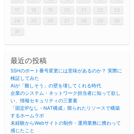
26
28
26
22
22
28
23
26
24
22
25
23
23
26
22
24
22
25
28
23
26
28
24
25
24
26
22
24
23
25
28
23
26
26
22
25
23
25
28
24
26
22
24
26
28
24
26
22
25
23
25
28
28
24
22
23
28
24
26
22
23
26
22
24
22
25
28
23
26
28
24
24
23
25
28
23
26
22
24
22
25
25
28
24
26
22
24
23
25
28
23
26
22
25
28
24
26
22
24
28
24
22
25
24
26
22
22
25
28
23
26
28
24
22
25
23
26
22
24
22
25
28
27
27
27
27
27
27
27
27
27
27
27
27
27
27
27
27
27
27
27
17
18
19
20
21
22
23
29
30
29
30
29
29
30
29
30
30
29
30
29
29
30
29
30
29
29
29
30
30
30
29
29
29
30
30
29
29
29
29
30
29
29
29
31
31
31
31
31
31
31
31
31
31
31
31
31
24
25
26
27
28
29
30
31
最近の投稿
SSHのポート番号変更には意味があるのか？ 実際に
検証してみた
AIが「難しそう」の壁を壊してくれる時代
企業のシステム・ネットワーク担当者に知って欲し
い、情報セキュリティの三要素
「固定IPなし・NAT構成」限られたリソースで構築
するホームラボ
未経験からWebサイトの制作・運用業務に携わって
感じたこと