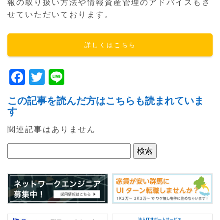
報の取り扱い方法や情報資産管理のアドバイスもさ
せていただいております。
詳しくはこちら
F
T
Li
a
w
n
この記事を読んだ方はこちらも読まれていま
c
itt
e
す
e
er
関連記事はありません
b
o
o
k