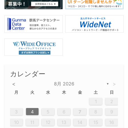
カレンダー
<
8月 2026
>
▼
月
火
水
木
金
土
日
5
5
2
5
3
6
4
6
2
2
5
3
6
4
2
5
3
4
3
5
3
6
2
4
2
5
5
4
6
2
4
3
5
3
6
5
3
5
4
6
2
4
3
6
2
3
5
2
5
3
6
4
2
5
3
3
6
2
4
2
5
3
6
4
4
3
5
3
6
2
4
2
5
4
6
3
5
3
6
3
6
4
6
3
5
4
2
5
3
6
4
6
2
5
3
6
4
7
7
7
7
7
7
7
7
7
7
7
7
7
7
7
7
7
7
7
7
1
1
1
1
1
1
1
1
1
1
1
1
1
1
1
1
1
1
1
1
1
1
1
1
1
2
12
14
12
14
12
10
13
13
12
10
13
14
12
14
10
10
12
10
13
14
12
12
13
14
10
12
10
13
12
14
10
12
13
14
14
10
13
14
10
12
12
10
13
14
12
14
10
10
13
14
12
10
13
14
10
12
10
13
14
12
13
14
10
12
10
13
14
10
13
13
10
12
14
12
14
10
13
13
12
10
13
14
11
11
11
11
11
11
11
11
11
11
11
11
11
11
11
11
11
11
8
8
9
8
9
9
8
8
9
8
9
9
8
9
8
8
9
8
9
8
9
8
8
9
9
9
8
8
8
9
9
8
8
8
8
8
9
8
9
8
8
3
4
5
6
7
8
9
20
20
20
20
20
20
20
20
20
20
20
20
20
20
20
20
20
20
20
19
21
19
15
15
21
16
19
15
18
16
16
19
15
15
18
21
16
19
21
18
19
15
16
18
21
16
19
19
15
18
16
18
21
19
15
19
21
19
15
18
16
18
21
21
15
16
21
19
15
16
19
15
15
18
21
16
19
21
16
18
21
16
19
15
15
18
18
21
19
15
16
18
21
16
19
15
18
21
19
15
21
15
18
19
15
15
18
21
16
19
21
15
18
16
19
15
15
18
21
17
17
17
17
17
17
17
17
17
17
17
17
17
17
17
17
17
17
17
17
17
17
10
11
12
13
14
15
16