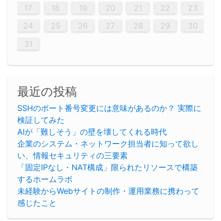
26
28
26
22
22
28
23
26
24
22
25
23
23
26
22
24
22
25
28
23
26
28
24
25
24
26
22
24
23
25
28
23
26
26
22
25
23
25
28
24
26
22
24
26
28
24
26
22
25
23
25
28
28
24
22
23
28
24
26
22
23
26
22
24
22
25
28
23
26
28
24
24
23
25
28
23
26
22
24
22
25
25
28
24
26
22
24
23
25
28
23
26
22
25
28
24
26
22
24
28
24
22
25
24
26
22
22
25
28
23
26
28
24
22
25
23
26
22
24
22
25
28
27
27
27
27
27
27
27
27
27
27
27
27
27
27
27
27
27
27
27
17
18
19
20
21
22
23
29
30
29
30
29
29
30
29
30
30
29
30
29
29
30
29
30
29
29
29
30
30
30
29
29
29
30
30
29
29
29
29
30
29
29
29
31
31
31
31
31
31
31
31
31
31
31
31
31
24
25
26
27
28
29
30
31
最近の投稿
SSHのポート番号変更には意味があるのか？ 実際に
検証してみた
AIが「難しそう」の壁を壊してくれる時代
企業のシステム・ネットワーク担当者に知って欲し
い、情報セキュリティの三要素
「固定IPなし・NAT構成」限られたリソースで構築
するホームラボ
未経験からWebサイトの制作・運用業務に携わって
感じたこと