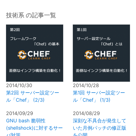
技術系 の記事一覧
2014/10/30
2014/10/28
第2回 サーバー設定ツー
第1回 サーバー設定ツー
ル「Chef」 (2/3)
ル「Chef」 (1/3)
2014/09/29
2014/08/29
GNU bash 脆弱性
深刻な不具合が発生して
(shellshock)に対するサー
いた月例パッチの修正版
バ対策
を公開