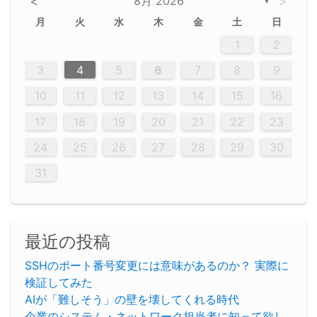
<
8月 2026
>
▼
月
火
水
木
金
土
日
5
5
2
5
3
6
4
6
2
2
5
3
6
4
2
5
3
4
3
5
3
6
2
4
2
5
5
4
6
2
4
3
5
3
6
5
3
5
4
6
2
4
3
6
2
3
5
2
5
3
6
4
2
5
3
3
6
2
4
2
5
3
6
4
4
3
5
3
6
2
4
2
5
4
6
3
5
3
6
3
6
4
6
3
5
4
2
5
3
6
4
6
2
5
3
6
4
7
7
7
7
7
7
7
7
7
7
7
7
7
7
7
7
7
7
7
7
1
1
1
1
1
1
1
1
1
1
1
1
1
1
1
1
1
1
1
1
1
1
1
1
1
2
12
14
12
14
12
10
13
13
12
10
13
14
12
14
10
10
12
10
13
14
12
12
13
14
10
12
10
13
12
14
10
12
13
14
14
10
13
14
10
12
12
10
13
14
12
14
10
10
13
14
12
10
13
14
10
12
10
13
14
12
13
14
10
12
10
13
14
10
13
13
10
12
14
12
14
10
13
13
12
10
13
14
11
11
11
11
11
11
11
11
11
11
11
11
11
11
11
11
11
11
8
8
9
8
9
9
8
8
9
8
9
9
8
9
8
8
9
8
9
8
9
8
8
9
9
9
8
8
8
9
9
8
8
8
8
8
9
8
9
8
8
3
4
5
6
7
8
9
20
20
20
20
20
20
20
20
20
20
20
20
20
20
20
20
20
20
20
19
21
19
15
15
21
16
19
15
18
16
16
19
15
15
18
21
16
19
21
18
19
15
16
18
21
16
19
19
15
18
16
18
21
19
15
19
21
19
15
18
16
18
21
21
15
16
21
19
15
16
19
15
15
18
21
16
19
21
16
18
21
16
19
15
15
18
18
21
19
15
16
18
21
16
19
15
18
21
19
15
21
15
18
19
15
15
18
21
16
19
21
15
18
16
19
15
15
18
21
17
17
17
17
17
17
17
17
17
17
17
17
17
17
17
17
17
17
17
17
17
17
10
11
12
13
14
15
16
26
28
26
22
22
28
23
26
24
22
25
23
23
26
22
24
22
25
28
23
26
28
24
25
24
26
22
24
23
25
28
23
26
26
22
25
23
25
28
24
26
22
24
26
28
24
26
22
25
23
25
28
28
24
22
23
28
24
26
22
23
26
22
24
22
25
28
23
26
28
24
24
23
25
28
23
26
22
24
22
25
25
28
24
26
22
24
23
25
28
23
26
22
25
28
24
26
22
24
28
24
22
25
24
26
22
22
25
28
23
26
28
24
22
25
23
26
22
24
22
25
28
27
27
27
27
27
27
27
27
27
27
27
27
27
27
27
27
27
27
27
17
18
19
20
21
22
23
29
30
29
30
29
29
30
29
30
30
29
30
29
29
30
29
30
29
29
29
30
30
30
29
29
29
30
30
29
29
29
29
30
29
29
29
31
31
31
31
31
31
31
31
31
31
31
31
31
24
25
26
27
28
29
30
31
最近の投稿
SSHのポート番号変更には意味があるのか？ 実際に
検証してみた
AIが「難しそう」の壁を壊してくれる時代
企業のシステム・ネットワーク担当者に知って欲し