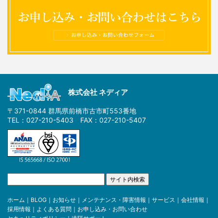
株式会社 ネディア
〒371-0844 群馬県前橋市古市町553番地
TEL：027-210-5403 FAX：027-210-5407
ホーム
｜
BLOG
｜
お知らせ
｜
メンテナンス・障害情報
｜
サービス
｜
会社情報
｜
採用情報
｜
よくある質問
｜
お申し込み・お問い合わせ