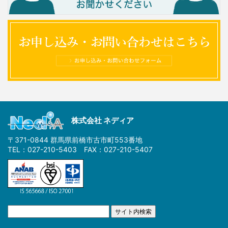
株式会社 ネディア
〒371-0844 群馬県前橋市古市町553番地
TEL：027-210-5403 FAX：027-210-5407