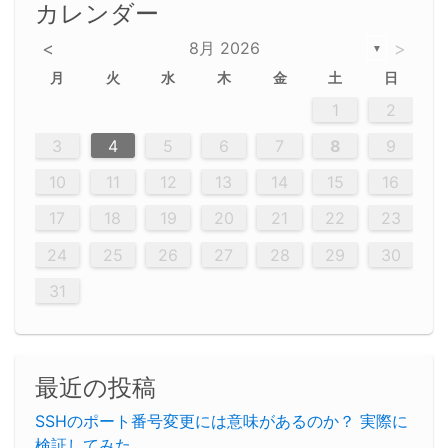
カレンダー
<
8月 2026
>
▼
月
火
水
木
金
土
日
5
5
2
5
3
6
4
6
2
2
5
3
6
4
2
5
3
4
3
5
3
6
2
4
2
5
5
4
6
2
4
3
5
3
6
5
3
5
4
6
2
4
3
6
2
3
5
2
5
3
6
4
2
5
3
3
6
2
4
2
5
3
6
4
4
3
5
3
6
2
4
2
5
4
6
3
5
3
6
3
6
4
6
3
5
4
2
5
3
6
4
6
2
5
3
6
4
7
7
7
7
7
7
7
7
7
7
7
7
7
7
7
7
7
7
7
7
1
1
1
1
1
1
1
1
1
1
1
1
1
1
1
1
1
1
1
1
1
1
1
1
1
2
12
14
12
14
12
10
13
13
12
10
13
14
12
14
10
10
12
10
13
14
12
12
13
14
10
12
10
13
12
14
10
12
13
14
14
10
13
14
10
12
12
10
13
14
12
14
10
10
13
14
12
10
13
14
10
12
10
13
14
12
13
14
10
12
10
13
14
10
13
13
10
12
14
12
14
10
13
13
12
10
13
14
11
11
11
11
11
11
11
11
11
11
11
11
11
11
11
11
11
11
8
8
9
8
9
9
8
8
9
8
9
9
8
9
8
8
9
8
9
8
9
8
8
9
9
9
8
8
8
9
9
8
8
8
8
8
9
8
9
8
8
3
4
5
6
7
8
9
20
20
20
20
20
20
20
20
20
20
20
20
20
20
20
20
20
20
20
19
21
19
15
15
21
16
19
15
18
16
16
19
15
15
18
21
16
19
21
18
19
15
16
18
21
16
19
19
15
18
16
18
21
19
15
19
21
19
15
18
16
18
21
21
15
16
21
19
15
16
19
15
15
18
21
16
19
21
16
18
21
16
19
15
15
18
18
21
19
15
16
18
21
16
19
15
18
21
19
15
21
15
18
19
15
15
18
21
16
19
21
15
18
16
19
15
15
18
21
17
17
17
17
17
17
17
17
17
17
17
17
17
17
17
17
17
17
17
17
17
17
10
11
12
13
14
15
16
26
28
26
22
22
28
23
26
24
22
25
23
23
26
22
24
22
25
28
23
26
28
24
25
24
26
22
24
23
25
28
23
26
26
22
25
23
25
28
24
26
22
24
26
28
24
26
22
25
23
25
28
28
24
22
23
28
24
26
22
23
26
22
24
22
25
28
23
26
28
24
24
23
25
28
23
26
22
24
22
25
25
28
24
26
22
24
23
25
28
23
26
22
25
28
24
26
22
24
28
24
22
25
24
26
22
22
25
28
23
26
28
24
22
25
23
26
22
24
22
25
28
27
27
27
27
27
27
27
27
27
27
27
27
27
27
27
27
27
27
27
17
18
19
20
21
22
23
29
30
29
30
29
29
30
29
30
30
29
30
29
29
30
29
30
29
29
29
30
30
30
29
29
29
30
30
29
29
29
29
30
29
29
29
31
31
31
31
31
31
31
31
31
31
31
31
31
24
25
26
27
28
29
30
31
最近の投稿
SSHのポート番号変更には意味があるのか？ 実際に
検証してみた