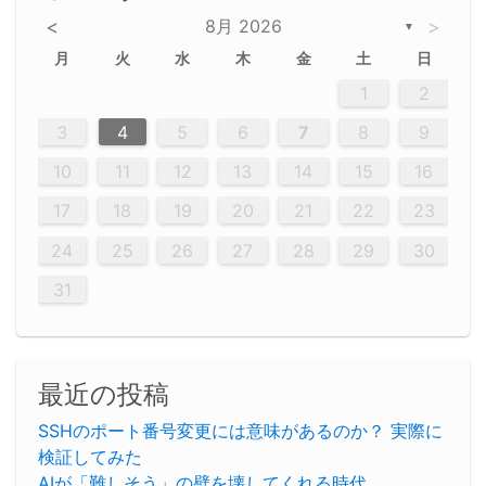
<
8月 2026
>
▼
月
火
水
木
金
土
日
5
5
2
5
3
6
4
6
2
2
5
3
6
4
2
5
3
4
3
5
3
6
2
4
2
5
5
4
6
2
4
3
5
3
6
5
3
5
4
6
2
4
3
6
2
3
5
2
5
3
6
4
2
5
3
3
6
2
4
2
5
3
6
4
4
3
5
3
6
2
4
2
5
4
6
3
5
3
6
3
6
4
6
3
5
4
2
5
3
6
4
6
2
5
3
6
4
7
7
7
7
7
7
7
7
7
7
7
7
7
7
7
7
7
7
7
7
1
1
1
1
1
1
1
1
1
1
1
1
1
1
1
1
1
1
1
1
1
1
1
1
1
2
12
14
12
14
12
10
13
13
12
10
13
14
12
14
10
10
12
10
13
14
12
12
13
14
10
12
10
13
12
14
10
12
13
14
14
10
13
14
10
12
12
10
13
14
12
14
10
10
13
14
12
10
13
14
10
12
10
13
14
12
13
14
10
12
10
13
14
10
13
13
10
12
14
12
14
10
13
13
12
10
13
14
11
11
11
11
11
11
11
11
11
11
11
11
11
11
11
11
11
11
8
8
9
8
9
9
8
8
9
8
9
9
8
9
8
8
9
8
9
8
9
8
8
9
9
9
8
8
8
9
9
8
8
8
8
8
9
8
9
8
8
3
4
5
6
7
8
9
20
20
20
20
20
20
20
20
20
20
20
20
20
20
20
20
20
20
20
19
21
19
15
15
21
16
19
15
18
16
16
19
15
15
18
21
16
19
21
18
19
15
16
18
21
16
19
19
15
18
16
18
21
19
15
19
21
19
15
18
16
18
21
21
15
16
21
19
15
16
19
15
15
18
21
16
19
21
16
18
21
16
19
15
15
18
18
21
19
15
16
18
21
16
19
15
18
21
19
15
21
15
18
19
15
15
18
21
16
19
21
15
18
16
19
15
15
18
21
17
17
17
17
17
17
17
17
17
17
17
17
17
17
17
17
17
17
17
17
17
17
10
11
12
13
14
15
16
26
28
26
22
22
28
23
26
24
22
25
23
23
26
22
24
22
25
28
23
26
28
24
25
24
26
22
24
23
25
28
23
26
26
22
25
23
25
28
24
26
22
24
26
28
24
26
22
25
23
25
28
28
24
22
23
28
24
26
22
23
26
22
24
22
25
28
23
26
28
24
24
23
25
28
23
26
22
24
22
25
25
28
24
26
22
24
23
25
28
23
26
22
25
28
24
26
22
24
28
24
22
25
24
26
22
22
25
28
23
26
28
24
22
25
23
26
22
24
22
25
28
27
27
27
27
27
27
27
27
27
27
27
27
27
27
27
27
27
27
27
17
18
19
20
21
22
23
29
30
29
30
29
29
30
29
30
30
29
30
29
29
30
29
30
29
29
29
30
30
30
29
29
29
30
30
29
29
29
29
30
29
29
29
31
31
31
31
31
31
31
31
31
31
31
31
31
24
25
26
27
28
29
30
31
最近の投稿
SSHのポート番号変更には意味があるのか？ 実際に
検証してみた
AIが「難しそう」の壁を壊してくれる時代