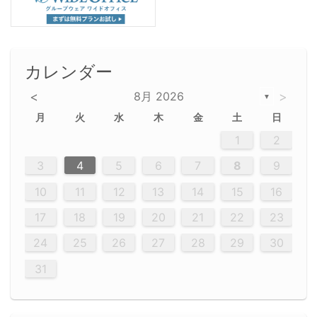
カレンダー
<
8月 2026
>
▼
月
火
水
木
金
土
日
5
5
2
5
3
6
4
6
2
2
5
3
6
4
2
5
3
4
3
5
3
6
2
4
2
5
5
4
6
2
4
3
5
3
6
5
3
5
4
6
2
4
3
6
2
3
5
2
5
3
6
4
2
5
3
3
6
2
4
2
5
3
6
4
4
3
5
3
6
2
4
2
5
4
6
3
5
3
6
3
6
4
6
3
5
4
2
5
3
6
4
6
2
5
3
6
4
7
7
7
7
7
7
7
7
7
7
7
7
7
7
7
7
7
7
7
7
1
1
1
1
1
1
1
1
1
1
1
1
1
1
1
1
1
1
1
1
1
1
1
1
1
2
12
14
12
14
12
10
13
13
12
10
13
14
12
14
10
10
12
10
13
14
12
12
13
14
10
12
10
13
12
14
10
12
13
14
14
10
13
14
10
12
12
10
13
14
12
14
10
10
13
14
12
10
13
14
10
12
10
13
14
12
13
14
10
12
10
13
14
10
13
13
10
12
14
12
14
10
13
13
12
10
13
14
11
11
11
11
11
11
11
11
11
11
11
11
11
11
11
11
11
11
8
8
9
8
9
9
8
8
9
8
9
9
8
9
8
8
9
8
9
8
9
8
8
9
9
9
8
8
8
9
9
8
8
8
8
8
9
8
9
8
8
3
4
5
6
7
8
9
20
20
20
20
20
20
20
20
20
20
20
20
20
20
20
20
20
20
20
19
21
19
15
15
21
16
19
15
18
16
16
19
15
15
18
21
16
19
21
18
19
15
16
18
21
16
19
19
15
18
16
18
21
19
15
19
21
19
15
18
16
18
21
21
15
16
21
19
15
16
19
15
15
18
21
16
19
21
16
18
21
16
19
15
15
18
18
21
19
15
16
18
21
16
19
15
18
21
19
15
21
15
18
19
15
15
18
21
16
19
21
15
18
16
19
15
15
18
21
17
17
17
17
17
17
17
17
17
17
17
17
17
17
17
17
17
17
17
17
17
17
10
11
12
13
14
15
16
26
28
26
22
22
28
23
26
24
22
25
23
23
26
22
24
22
25
28
23
26
28
24
25
24
26
22
24
23
25
28
23
26
26
22
25
23
25
28
24
26
22
24
26
28
24
26
22
25
23
25
28
28
24
22
23
28
24
26
22
23
26
22
24
22
25
28
23
26
28
24
24
23
25
28
23
26
22
24
22
25
25
28
24
26
22
24
23
25
28
23
26
22
25
28
24
26
22
24
28
24
22
25
24
26
22
22
25
28
23
26
28
24
22
25
23
26
22
24
22
25
28
27
27
27
27
27
27
27
27
27
27
27
27
27
27
27
27
27
27
27
17
18
19
20
21
22
23
29
30
29
30
29
29
30
29
30
30
29
30
29
29
30
29
30
29
29
29
30
30
30
29
29
29
30
30
29
29
29
29
30
29
29
29
31
31
31
31
31
31
31
31
31
31
31
31
31
24
25
26
27
28
29
30
31