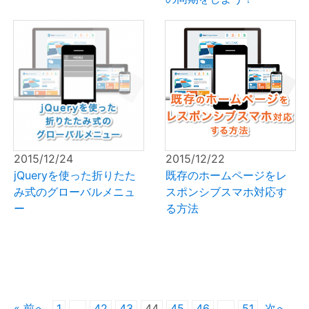
2015/12/24
2015/12/22
jQueryを使った折りたた
既存のホームページをレ
み式のグローバルメニュ
スポンシブスマホ対応す
ー
る方法
« 前へ
1
…
42
43
44
45
46
…
51
次へ