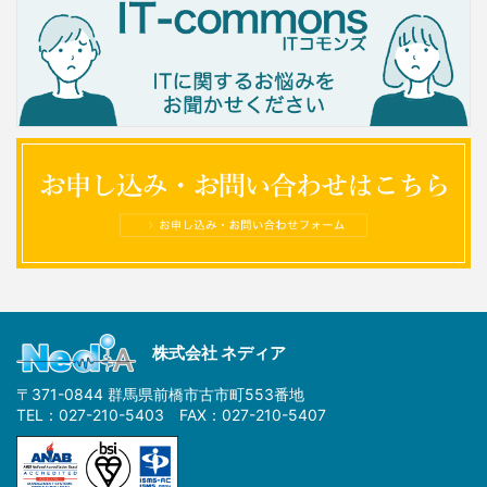
株式会社 ネディア
〒371-0844 群馬県前橋市古市町553番地
TEL：027-210-5403 FAX：027-210-5407