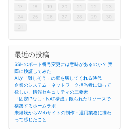
26
28
26
22
22
28
23
26
24
22
25
23
23
26
22
24
22
25
28
23
26
28
24
25
24
26
22
24
23
25
28
23
26
26
22
25
23
25
28
24
26
22
24
26
28
24
26
22
25
23
25
28
28
24
22
23
28
24
26
22
23
26
22
24
22
25
28
23
26
28
24
24
23
25
28
23
26
22
24
22
25
25
28
24
26
22
24
23
25
28
23
26
22
25
28
24
26
22
24
28
24
22
25
24
26
22
22
25
28
23
26
28
24
22
25
23
26
22
24
22
25
28
27
27
27
27
27
27
27
27
27
27
27
27
27
27
27
27
27
27
27
17
18
19
20
21
22
23
29
30
29
30
29
29
30
29
30
30
29
30
29
29
30
29
30
29
29
29
30
30
30
29
29
29
30
30
29
29
29
29
30
29
29
29
31
31
31
31
31
31
31
31
31
31
31
31
31
24
25
26
27
28
29
30
31
最近の投稿
SSHのポート番号変更には意味があるのか？ 実
際に検証してみた
AIが「難しそう」の壁を壊してくれる時代
企業のシステム・ネットワーク担当者に知って
欲しい、情報セキュリティの三要素
「固定IPなし・NAT構成」限られたリソースで
構築するホームラボ
未経験からWebサイトの制作・運用業務に携わ
って感じたこと