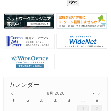
カレンダー
<
8月 2026
>
▼
月
火
水
木
金
土
日
5
5
2
5
3
6
4
6
2
2
5
3
6
4
2
5
3
4
3
5
3
6
2
4
2
5
5
4
6
2
4
3
5
3
6
5
3
5
4
6
2
4
3
6
2
3
5
2
5
3
6
4
2
5
3
3
6
2
4
2
5
3
6
4
4
3
5
3
6
2
4
2
5
4
6
3
5
3
6
3
6
4
6
3
5
4
2
5
3
6
4
6
2
5
3
6
4
7
7
7
7
7
7
7
7
7
7
7
7
7
7
7
7
7
7
7
7
1
1
1
1
1
1
1
1
1
1
1
1
1
1
1
1
1
1
1
1
1
1
1
1
1
2