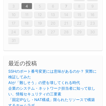
12
14
12
14
12
10
13
13
12
10
13
14
12
14
10
10
12
10
13
14
12
12
13
14
10
12
10
13
12
14
10
12
13
14
14
10
13
14
10
12
12
10
13
14
12
14
10
10
13
14
12
10
13
14
10
12
10
13
14
12
13
14
10
12
10
13
14
10
13
13
10
12
14
12
14
10
13
13
12
10
13
14
11
11
11
11
11
11
11
11
11
11
11
11
11
11
11
11
11
11
8
8
9
8
9
9
8
8
9
8
9
9
8
9
8
8
9
8
9
8
9
8
8
9
9
9
8
8
8
9
9
8
8
8
8
8
9
8
9
8
8
3
4
5
6
7
8
9
20
20
20
20
20
20
20
20
20
20
20
20
20
20
20
20
20
20
20
19
21
19
15
15
21
16
19
15
18
16
16
19
15
15
18
21
16
19
21
18
19
15
16
18
21
16
19
19
15
18
16
18
21
19
15
19
21
19
15
18
16
18
21
21
15
16
21
19
15
16
19
15
15
18
21
16
19
21
16
18
21
16
19
15
15
18
18
21
19
15
16
18
21
16
19
15
18
21
19
15
21
15
18
19
15
15
18
21
16
19
21
15
18
16
19
15
15
18
21
17
17
17
17
17
17
17
17
17
17
17
17
17
17
17
17
17
17
17
17
17
17
10
11
12
13
14
15
16
26
28
26
22
22
28
23
26
24
22
25
23
23
26
22
24
22
25
28
23
26
28
24
25
24
26
22
24
23
25
28
23
26
26
22
25
23
25
28
24
26
22
24
26
28
24
26
22
25
23
25
28
28
24
22
23
28
24
26
22
23
26
22
24
22
25
28
23
26
28
24
24
23
25
28
23
26
22
24
22
25
25
28
24
26
22
24
23
25
28
23
26
22
25
28
24
26
22
24
28
24
22
25
24
26
22
22
25
28
23
26
28
24
22
25
23
26
22
24
22
25
28
27
27
27
27
27
27
27
27
27
27
27
27
27
27
27
27
27
27
27
17
18
19
20
21
22
23
29
30
29
30
29
29
30
29
30
30
29
30
29
29
30
29
30
29
29
29
30
30
30
29
29
29
30
30
29
29
29
29
30
29
29
29
31
31
31
31
31
31
31
31
31
31
31
31
31
24
25
26
27
28
29
30
31
最近の投稿
SSHのポート番号変更には意味があるのか？ 実際に
検証してみた
AIが「難しそう」の壁を壊してくれる時代
企業のシステム・ネットワーク担当者に知って欲し
い、情報セキュリティの三要素
「固定IPなし・NAT構成」限られたリソースで構築
するホームラボ